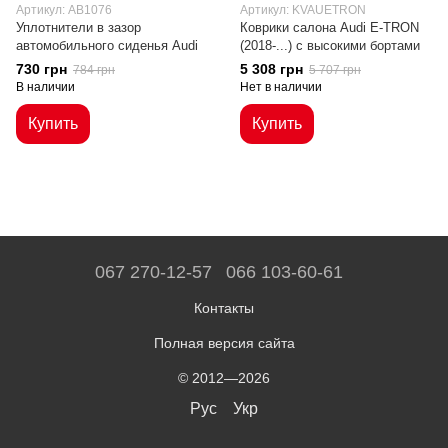
Артикул: AB1076
Артикул: KVAUETRON
Уплотнители в зазор
Коврики салона Audi E-TRON
автомобильного сиденья Audi
(2018-...) с высокими бортами
730 грн
5 308 грн
784 грн
5 707 грн
В наличии
Нет в наличии
Купить
Купить
067 270-12-57
066 103-60-61
Контакты
Полная версия сайта
© 2012—2026
Рус
Укр