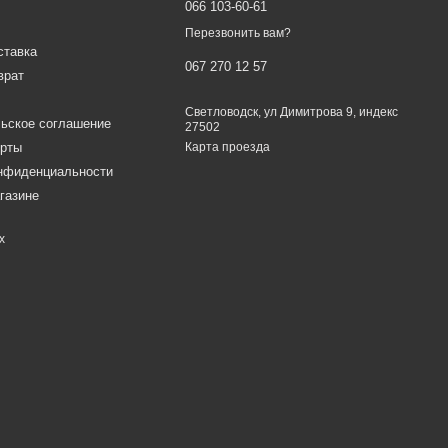
066 103-60-61
Перезвонить вам?
ставка
067 270 12 57
врат
Светловодск, ул Димитрова 9, индекс
ьское соглашение
27502
ерты
Карта проезда
онфиденциальности
газине
х