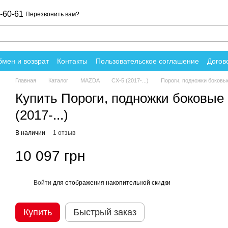
-60-61
Перезвонить вам?
мен и возврат
Контакты
Пользовательское соглашение
Догов
вы о магазине
Главная
Каталог
MAZDA
CX-5 (2017-...)
Пороги, подножки боковые
Купить Пороги, подножки боковые
(2017-...)
В наличии
1 отзыв
10 097 грн
Войти
для отображения накопительной скидки
%
Купить
Быстрый заказ