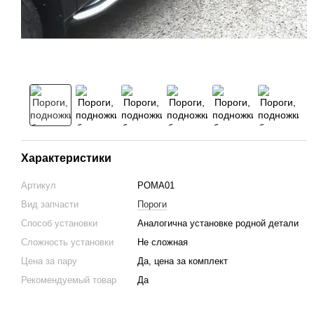
Характеристики
Артикул
POMA01
Вид запчасти
Пороги
Способ установки
Аналогична установке родной детали
Сложность установки
Не сложная
Цена за пару
Да, цена за комплект
Рекомендуемый товар
Да