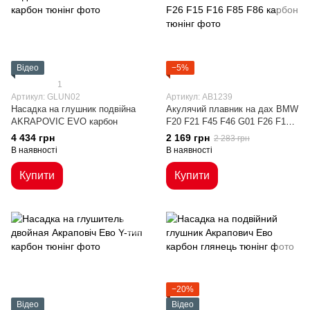
Відео
−5%
1
Артикул: GLUN02
Артикул: AB1239
Насадка на глушник подвійна
Акулячий плавник на дах BMW
AKRAPOVIC EVO карбон
F20 F21 F45 F46 G01 F26 F15
F16 F85 F86 карбон
4 434 грн
2 169 грн
2 283 грн
В наявності
В наявності
Купити
Купити
−20%
Відео
Відео