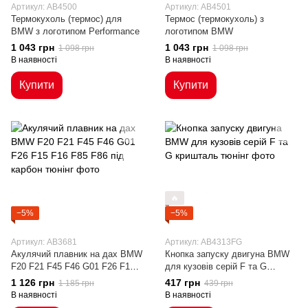
Артикул: AB4500
Артикул: AB4501
Термокухоль (термос) для
Термос (термокухоль) з
BMW з логотипом Performance
логотипом BMW
1 043 грн
1 043 грн
1 098 грн
1 098 грн
В наявності
В наявності
Купити
Купити
🔥
−5%
−5%
Артикул: AB3681
Артикул: AB4313FG
Акулячий плавник на дах BMW
Кнопка запуску двигуна BMW
F20 F21 F45 F46 G01 F26 F15
для кузовів серій F та G
F16 F85 F86 під карбон
кришталь
1 126 грн
417 грн
1 185 грн
439 грн
В наявності
В наявності