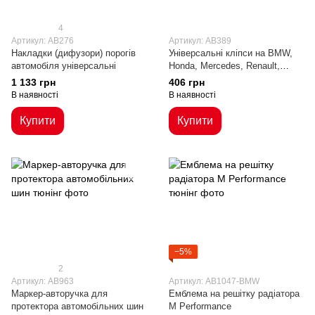
4
Артикул: AB276
Артикул: AB389
Накладки (дифузори) порогів
Універсальні кліпси на BMW,
автомобіля універсальні
Honda, Mercedes, Renault,
Peugeot, Kia, Toyota, VW
1 133 грн
406 грн
В наявності
В наявності
Купити
Купити
−5%
2
Артикул: AB963
Артикул: AB1047-BMW
Маркер-авторучка для
Емблема на решітку радіатора
протектора автомобільних шин
M Performance