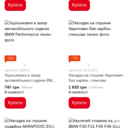
Купити
Купити
−5%
−7%
3
2
Артикул: AB832
Артикул: GLUG01
Ущільнювачі в зазор
Насадка на глушник Акропович
автомобільного сидіння BMW
Ево карбон, глянсова
Performance
747 грн
1 633 грн
786 грн
1 756 грн
В наявності
В наявності
Купити
Купити