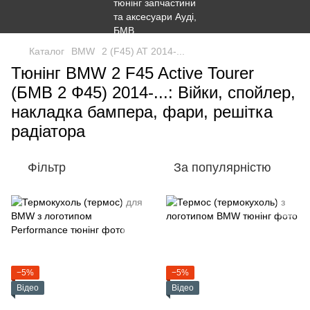
Каталог
BMW
2 (F45) AT 2014-...
Тюнінг BMW 2 F45 Active Tourer
(БМВ 2 Ф45) 2014-...: Війки, спойлер,
накладка бампера, фари, решітка
радіатора
Фільтр
За популярністю
−5%
−5%
Відео
Відео