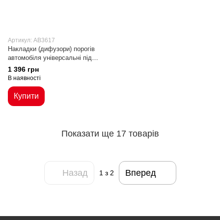
Артикул: AB3617
Накладки (дифузори) порогів
автомобіля універсальні під
карбон
1 396 грн
В наявності
Купити
Показати ще 17 товарів
Назад
Вперед
1
з 2