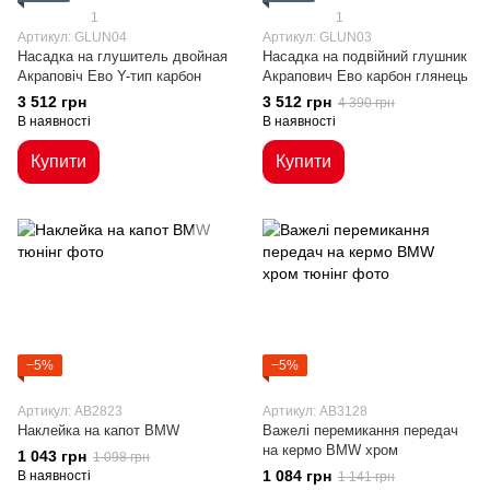
1
1
Артикул: GLUN04
Артикул: GLUN03
Насадка на глушитель двойная
Насадка на подвійний глушник
Акраповіч Ево Y-тип карбон
Акрапович Ево карбон глянець
3 512 грн
3 512 грн
4 390 грн
В наявності
В наявності
Купити
Купити
−5%
−5%
Артикул: AB2823
Артикул: AB3128
Наклейка на капот BMW
Важелі перемикання передач
на кермо BMW хром
1 043 грн
1 098 грн
1 084 грн
В наявності
1 141 грн