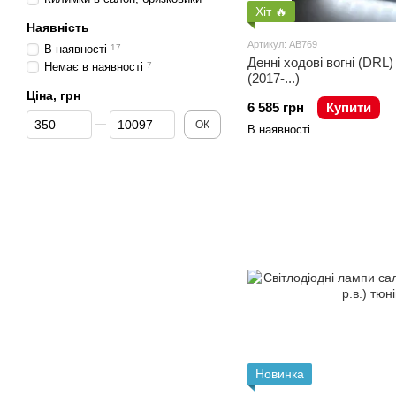
Хіт 🔥
Наявність
Артикул: AB769
В наявності
17
Денні ходові вогні (DRL
Немає в наявності
7
(2017-...)
Ціна, грн
6 585 грн
Купити
Від Ціна, грн
До Ціна, грн
ОК
В наявності
Новинка