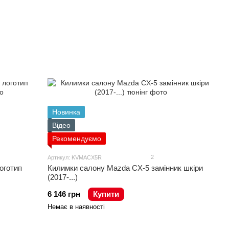
Новинка
Відео
Рекомендуємо
2
Артикул: KVMACX5R
оготип
Килимки салону Mazda CX-5 замінник шкіри
(2017-...)
6 146 грн
Купити
Немає в наявності