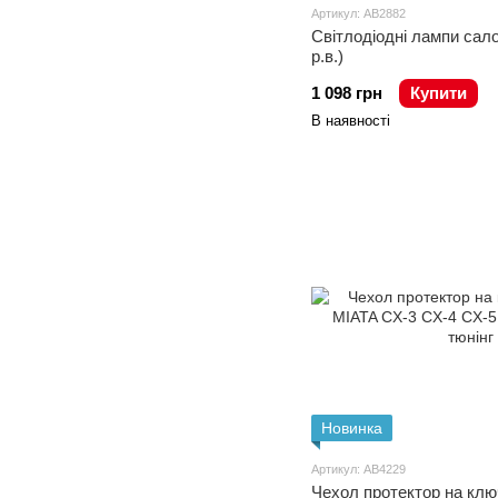
Артикул: AB2882
Світлодіодні лампи сал
р.в.)
1 098 грн
Купити
В наявності
Новинка
Артикул: AB4229
Чехол протектор на клю