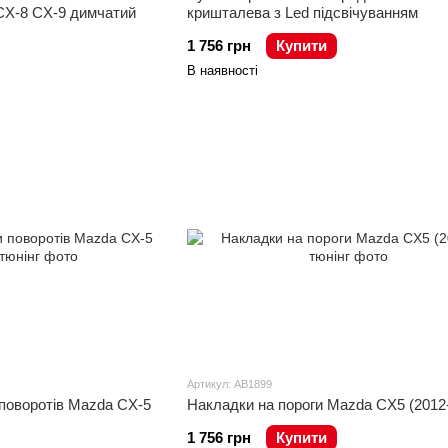
CX-8 CX-9 димчатий
кришталева з Led підсвічуванням
1 756 грн
Купити
В наявності
Артикул: AB1899
 поворотів Mazda CX-5
Накладки на пороги Mazda CX5 (2012-.
1 756 грн
Купити