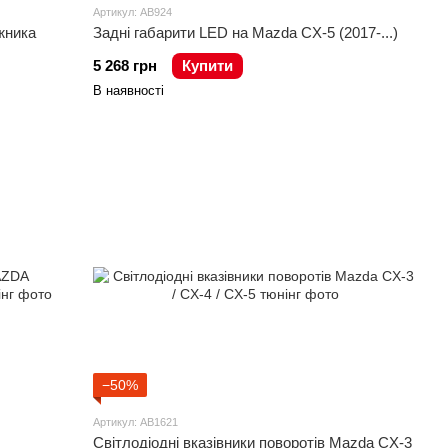
Артикул: AB924
жника
Задні габарити LED на Mazda CX-5 (2017-...)
5 268 грн
Купити
В наявності
−50%
Артикул: AB1621
Світлодіодні вказівники поворотів Mazda CX-3