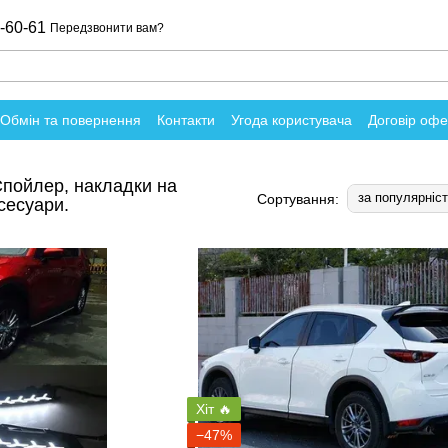
-60-61
Передзвонити вам?
Обмін та повернення
Контакти
Угода користувача
Договір оф
о магазин
Спойлер, накладки на
за популярніс
Сортування:
ксесуари.
Хіт 🔥
−47%