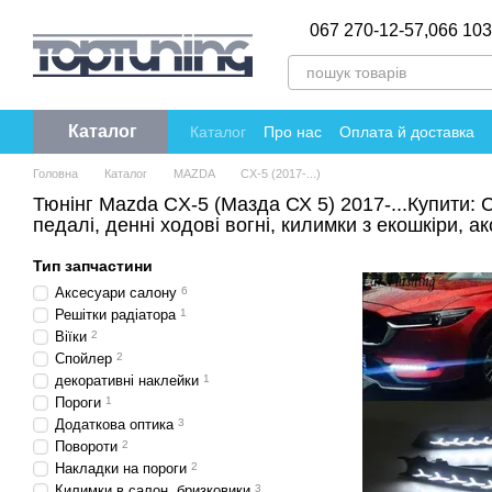
Перейти до основного контенту
067 270-12-57,
066 103
Каталог
Каталог
Про нас
Оплата й доставка
Політика конфіденційності
Відгуки пр
Головна
Каталог
MAZDA
CX-5 (2017-...)
Тюнінг Mazda CX-5 (Мазда СХ 5) 2017-...Купити: 
педалі, денні ходові вогні, килимки з екошкіри, а
Тип запчастини
Аксесуари салону
6
Решітки радіатора
1
Віїки
2
Спойлер
2
декоративні наклейки
1
Пороги
1
Додаткова оптика
3
Повороти
2
Накладки на пороги
2
Килимки в салон, бризковики
3