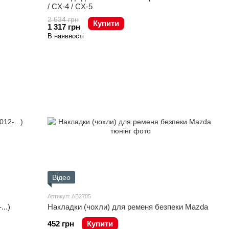
/ CX-4 / CX-5
2 634 грн
Купити
1 317 грн
В наявності
Відео
Артикул: AB2705
..)
Накладки (чохли) для ременя безпеки Mazda
452 грн
Купити