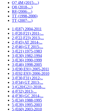
Q7 4M (2015-...)
Q8 (2018-...)
R8 (2006-...)
TT (1998-2006)
TT (2007-...)
1 (E87) 2004-2011
1 (F20,F21) 2011-...
2 (F22,F23) 2013-...
2 (F45) AT 2014-...
2 (F46) GT 2015-...
3 (E21) 1975-1983
3 (E30) 1982-1994
3 (E36) 1990-1999
3 (E46) 1998-2005
3 (E90,E91) 2005-2011
3 (E92,E93) 2006-2010
3 (F30,F31) 2012-..
3 (F34) GT 2013-...
3 (G20/G21) 2018-...
4 (F32) 2013-...
4 (F36) GC 2014-...
5 (E34) 1988-1995
5 (E39) 1995-2003
5 (E60) 2003-2010