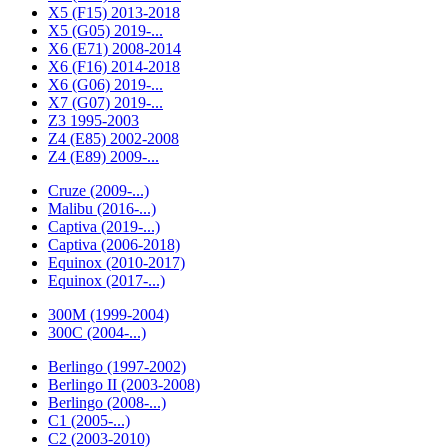
X5 (F15) 2013-2018
X5 (G05) 2019-...
X6 (E71) 2008-2014
X6 (F16) 2014-2018
X6 (G06) 2019-...
X7 (G07) 2019-...
Z3 1995-2003
Z4 (E85) 2002-2008
Z4 (E89) 2009-...
Cruze (2009-...)
Malibu (2016-...)
Captiva (2019-...)
Captiva (2006-2018)
Equinox (2010-2017)
Equinox (2017-...)
300M (1999-2004)
300C (2004-...)
Berlingo (1997-2002)
Berlingo II (2003-2008)
Berlingo (2008-...)
C1 (2005-...)
C2 (2003-2010)