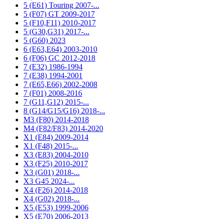
5 (E61) Touring 2007-...
5 (F07) GT 2009-2017
5 (F10,F11) 2010-2017
5 (G30,G31) 2017-...
5 (G60) 2023
6 (Е63,Е64) 2003-2010
6 (F06) GC 2012-2018
7 (E32) 1986-1994
7 (E38) 1994-2001
7 (E65,Е66) 2002-2008
7 (F01) 2008-2016
7 (G11,G12) 2015-...
8 (G14/G15/G16) 2018-...
M3 (F80) 2014-2018
M4 (F82/F83) 2014-2020
X1 (E84) 2009-2014
X1 (F48) 2015-...
X3 (E83) 2004-2010
X3 (F25) 2010-2017
X3 (G01) 2018-...
X3 G45 2024-...
X4 (F26) 2014-2018
X4 (G02) 2018-...
X5 (E53) 1999-2006
X5 (E70) 2006-2013