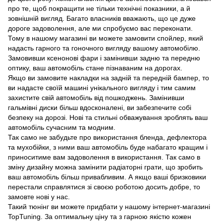
про те, щоб покращити не тільки технічні показники, а й
зовнішній вигляд. Багато власників вважають, що це дуже
дороге задоволення, але ми спробуємо вас переконати.
Тому в нашому магазині ви можете замовити спойлер, який
надасть гарного та гоночного вигляду вашому автомобілю.
Замовивши ксенонові фари і замінивши задню та передню
оптику, ваш автомобіль стане пізнаваним на дорогах.
Якщо ви замовите накладки на задній та передній бампер, то
ви надасте своїй машині унікального вигляду і тим самим
захистите свій автомобіль від пошкоджень. Замінивши
гальмівні диски більш вдосконалені, ви забезпечите собі
безпеку на дорозі. Нові та стильні обважування зроблять ваш
автомобіль сучасним та модним.
Так само не забудьте про використання бленда, дефлектора
та мухобійки, з ними ваш автомобіль буде набагато кращим і
приноситиме вам задоволення в використання. Так само в
зміну дизайну можна замінити радіаторні грати, що зробить
ваш автомобіль більш привабливим. А якщо ваші бризковики
перестали справлятися зі своєю роботою досить добре, то
замовте нові у нас.
Такий тюнінг ви можете придбати у нашому інтернет-магазині
TopTuning. За оптимальну ціну та з гарною якістю кожен