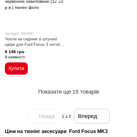
Артикул: AB3987
Чохли на сидіння зі штучної
шкіри для Ford Focus 3 хетчбек
чорні із червоною окантовкою
6 146 грн
(12-18 р.в.)
В наявності
Купити
Показати ще 15 товарів
Назад
Вперед
1
з 2
Ціни на тюнінг аксесуари Ford Focus MK3