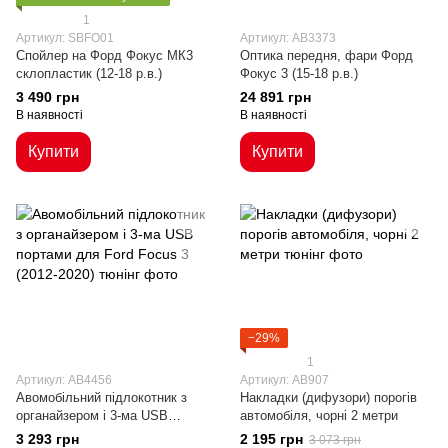
1
Артикул: SBFO01
Артикул: AB3373
Спойлер на Форд Фокус МК3
Оптика передня, фари Форд
склопластик (12-18 р.в.)
Фокус 3 (15-18 р.в.)
3 490 грн
24 891 грн
В наявності
В наявності
Купити
Купити
−29%
1
Артикул: AB4456
Артикул: AB907
Авомобільний підлокотник з
Накладки (дифузори) порогів
органайзером і 3-ма USB
автомобіля, чорні 2 метри
портами для Ford Focus 3
3 293 грн
2 195 грн
3 073 грн