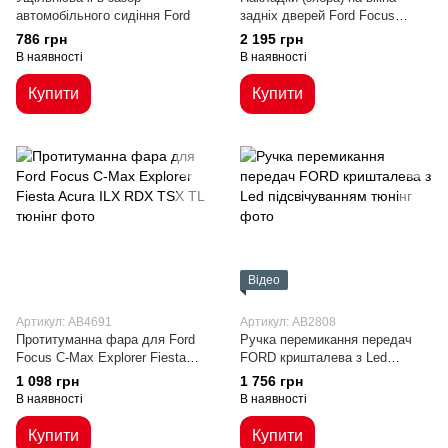
автомобільного сидіння Ford
задніх дверей Ford Focus
хетчбек (12-18 р.в.)
786 грн
2 195 грн
В наявності
В наявності
Купити
Купити
Відео
Артикул: AB4691
Артикул: AB2808
Протитуманна фара для Ford
Ручка перемикання передач
Focus C-Max Explorer Fiesta
FORD кришталева з Led
Acura ILX RDX TSX TL
підсвічуванням
1 098 грн
1 756 грн
В наявності
В наявності
Купити
Купити