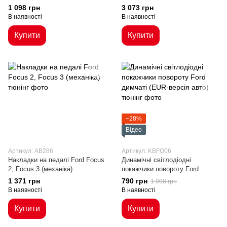
вставки
1 098 грн
3 073 грн
В наявності
В наявності
Купити
Купити
−28%
Відео
Артикул: AB286
Артикул: KBFO06
Накладки на педалі Ford Focus
Динамічні світлодіодні
2, Focus 3 (механіка)
покажчики повороту Ford
димчаті (EUR-версія авто)
1 371 грн
790 грн
1 098 грн
В наявності
В наявності
Купити
Купити