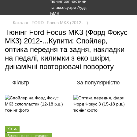
Каталог
FORD
Focus MK3 (2012-...)
Тюнінг Ford Focus MK3 (Форд Фокус
МК3) 2012-...Купити: Спойлер,
оптика передня та задня, накладки
на педалі, килимки з еко шкіри,
динамічні повторювачі повороту
Фільтр
За популярністю
Хіт 🔥
Безкоштовне пакування