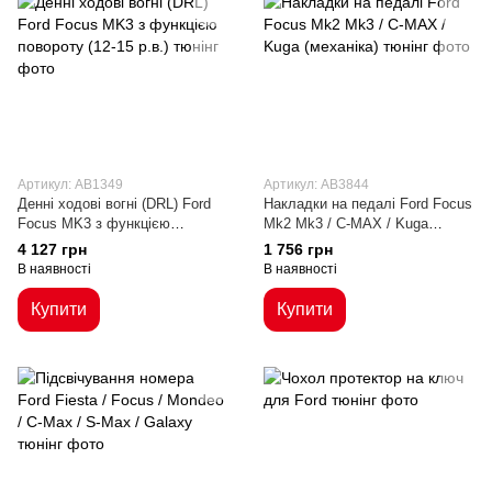
Артикул: AB1349
Артикул: AB3844
Денні ходові вогні (DRL) Ford
Накладки на педалі Ford Focus
Focus MK3 з функцією
Mk2 Mk3 / C-MAX / Kuga
повороту (12-15 р.в.)
(механіка)
4 127 грн
1 756 грн
В наявності
В наявності
Купити
Купити