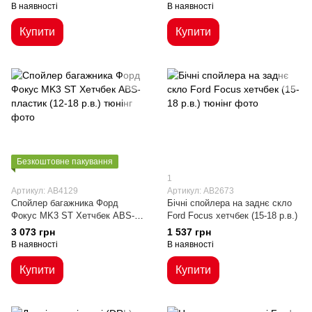
(2012-2020)
В наявності
В наявності
Купити
Купити
Безкоштовне пакування
1
Артикул: AB4129
Артикул: AB2673
Спойлер багажника Форд
Бічні спойлера на заднє скло
Фокус MK3 ST Хетчбек ABS-
Ford Focus хетчбек (15-18 р.в.)
пластик (12-18 р.в.)
3 073 грн
1 537 грн
В наявності
В наявності
Купити
Купити