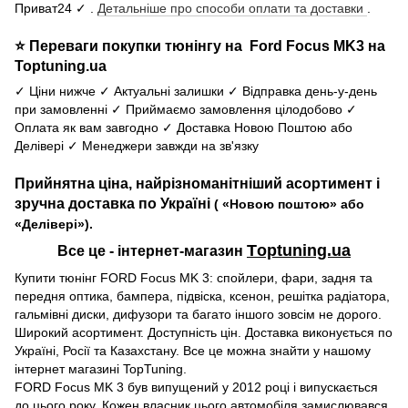
Приват24 ✓ .
Детальніше про способи оплати та доставки
.
⭐ Переваги покупки тюнінгу на Ford Focus MK3 на
Toptuning.ua
✓ Ціни нижче ✓ Актуальні залишки ✓ Відправка день-у-день
при замовленні ✓ Приймаємо замовлення цілодобово ✓
Оплата як вам завгодно ✓ Доставка Новою Поштою або
Делівері ✓ Менеджери завжди на зв'язку
Прийнятна ціна, найрізноманітніший асортимент і
зручна доставка по Україні
( «Новою поштою» або
«Делівері»).
Тoptuning.ua
Все це - інтернет-магазин
Купити тюнінг FORD Focus MK 3: спойлери, фари, задня та
передня оптика, бампера, підвіска, ксенон, решітка радіатора,
гальмівні диски, дифузори та багато іншого зовсім не дорого.
Широкий асортимент. Доступність цін. Доставка виконується по
Україні, Росії та Казахстану. Все це можна знайти у нашому
інтернет магазині TopTuning.
FORD Focus MK 3 був випущений у 2012 році і випускається
до цього року. Кожен власник цього автомобіля замислювався