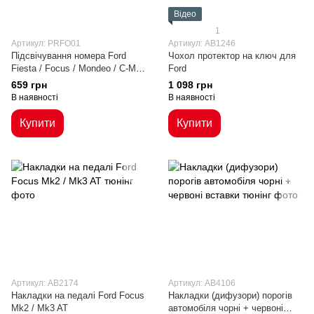
Відео
1
Артикул: PRFO01
Артикул: AB1246
Підсвічування номера Ford
Чохол протектор на ключ для
Fiesta / Focus / Mondeo / C-Max
Ford
/ S-Max / Galaxy
659 грн
1 098 грн
В наявності
В наявності
Купити
Купити
Артикул: AB2174
Артикул: AB4106
Накладки на педалі Ford Focus
Накладки (дифузори) порогів
Mk2 / Mk3 AT
автомобіля чорні + червоні