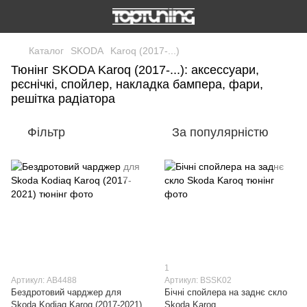
Каталог
SKODA
Karoq (2017-...)
Тюнінг SKODA Karoq (2017-...): аксессуари,
рєснічкі, спойлер, накладка бампера, фари,
решітка радіатора
Фільтр
За популярністю
1
Артикул: AB4488
Артикул: BSSK02
Бездротовий чарджер для
Бічні спойлера на заднє скло
Skoda Kodiaq Karoq (2017-2021)
Skoda Karoq