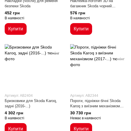
Накладки (чохли) для ременя
Наклейка-логотип 3D на
безпеки Skoda
багажник Skoda чорний
глянець
452 грн
576 грн
В наявності
В наявності
Купити
Купити
Артикул: AB2404
Артикул: AB2344
Бризковики для Skoda Karoq,
Пороги, підніжки бічні Skoda
задні (2016-...)
Karoq з виїзним механізмом
(2017-...)
4 302 грн
30 730 грн
В наявності
Немає в наявності
Купити
Купити