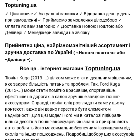
Toptuning.ua
✓ Ціни нижче ✓ Актуальні залишки ✓ Відправка день-у-день
при замовленні ✓ Приймаємо замовлення цілодобово ✓
Оплата як вам завгодно ✓ Доставка Новою Поштою або
Делівері ✓ Менеджери завжди на зв'язку
Прийнятна ціна, найрізноманітніший асортимент і
зручна доставка по Україні
( «Новою поштою» або
«Делівері»).
Тoptuning.ua
Все це - інтернет-магазин
Тюнінг Kuga (2013-...) цілком може стати ідеальним рішенням,
яке закриє більшість питань та проблем. Так, Ford Kuga
(2013-...) може стати помітно красивіше, спортивніше,
ефектніше на дорогах, а салон зручніше завдяки тюнінг-
аксесуарам. Справді, тюнінг слід розглядати саме у цьому
контексті, адже він давно перестав бути елементом
надмірності. Для цієї моделі Ford ми в каталозі підібрали
кілька десятків тюнінг-аксесуарів, які значно прикрашають
авто, роблять його максимально безпечним і захищеним від
сколів та інших пошкоджень. Подробиці добору цих аксесуарів