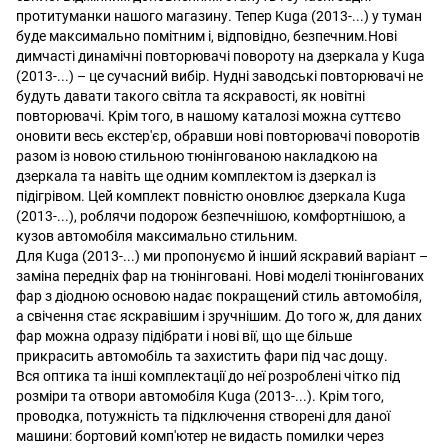
протитуманки нашого магазину. Тепер Kuga (2013-...) у туман
буде максимально помітним і, відповідно, безпечним.Нові
димчасті динамічні повторювачі повороту на дзеркала у Kuga
(2013-...) – це сучасний вибір. Нудні заводські повторювачі не
будуть давати такого світла та яскравості, як новітні
повторювачі. Крім того, в нашому каталозі можна суттєво
оновити весь екстер'єр, обравши нові повторювачі поворотів
разом із новою стильною тюнінгованою накладкою на
дзеркала та навіть ще одним комплектом із дзеркал із
підігрівом. Цей комплект повністю оновлює дзеркала Kuga
(2013-...), роблячи подорож безпечнішою, комфортнішою, а
кузов автомобіля максимально стильним.
Для Kuga (2013-...) ми пропонуємо й інший яскравий варіант –
заміна передніх фар на тюнінговані. Нові моделі тюнінгованих
фар з діодною основою надає покращений стиль автомобіля,
а свічення стає яскравішим і зручнішим. До того ж, для даних
фар можна одразу підібрати і нові вії, що ще більше
прикрасить автомобіль та захистить фари під час дощу.
Вся оптика та інші комплектації до неї розроблені чітко під
розміри та отвори автомобіля Kuga (2013-...). Крім того,
проводка, потужність та підключення створені для даної
машини: бортовий комп'ютер не видасть помилки через