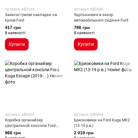
Артикул: AB-Ford
Артикул: AB2680
Захисні гумові накладки на
Ущільнювачі в зазор
кузов Ford
автомобільного сидіння Ford
417 грн
786 грн
В наявності
В наявності
Купити
Купити
Артикул: AB4203
Артикул: DR5454
Коробка органайзер
Бризковики на Ford Kuga MK2
центральной консоли Ford
(13-19 р.в.)
Kuga Escape (2019-...)
966 грн
2 019 грн