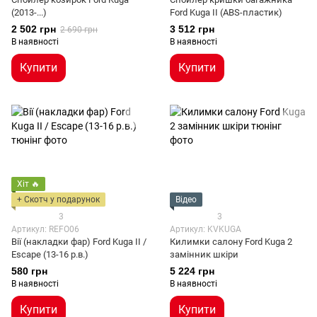
(2013-...)
Ford Kuga II (ABS-пластик)
2 502 грн
3 512 грн
2 690 грн
В наявності
В наявності
Купити
Купити
Хіт 🔥
+ Скотч у подарунок
Відео
3
3
Артикул: REFO06
Артикул: KVKUGA
Вії (накладки фар) Ford Kuga II /
Килимки салону Ford Kuga 2
Escape (13-16 р.в.)
замінник шкіри
580 грн
5 224 грн
В наявності
В наявності
Купити
Купити