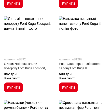
Купити
Купити
Артикул: AB892
Артикул: AB1287
Динамічні покажчики
Накладка передньої панелі
повороту Ford Kuga Ecosport,
салону Ford Kuga II
димчаті
942 грн
509 грн
В наявності
В наявності
Купити
Купити