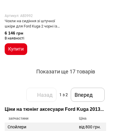
Артикул: AB3992
Чохли на сидіння зі штучної
шкіри для Ford Kuga 2 чорні із
червоною окантовкою (13-16
6 146 грн
р.в.)
В наявності
Купити
Показати ще 17 товарів
Назад
Вперед
1
з 2
Ціни на тюнінг аксесуари Ford Kuga 2013...
запчастини
Ціна
Спойлери
від 800 грн.