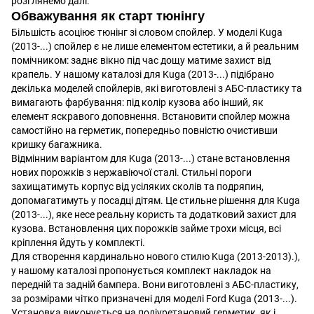
розглянемо далі.
Обважування як старт тюнінгу
Більшість асоціює тюнінг зі словом спойлер. У моделі Kuga
(2013-...) спойлер є не лише елементом естетики, а й реальним
помічником: заднє вікно під час дощу матиме захист від
крапель. У нашому каталозі для Kuga (2013-...) підібрано
декілька моделей спойлерів, які виготовлені з АБС-пластику та
вимагають фарбування: під колір кузова або інший, як
елемент яскравого доповнення. Встановити спойлер можна
самостійно на герметик, попередньо повністю очистивши
кришку багажника.
Відмінним варіантом для Kuga (2013-...) стане встановлення
нових порожків з нержавіючої сталі. Стильні пороги
захищатимуть корпус від усіляких сколів та подряпин,
допомагатимуть у посадці дітям. Це стильне рішення для Kuga
(2013-...), яке несе реальну користь та додатковий захист для
кузова. Встановлення цих порожків займе трохи місця, всі
кріплення йдуть у комплекті.
Для створення кардинально нового стилю Kuga (2013-2013).),
у нашому каталозі пропонується комплект накладок на
передній та задній бампера. Вони виготовлені з АБС-пластику,
за розмірами чітко призначені для моделі Ford Kuga (2013-...).
Установка виконується на поліуретановий герметик, як і