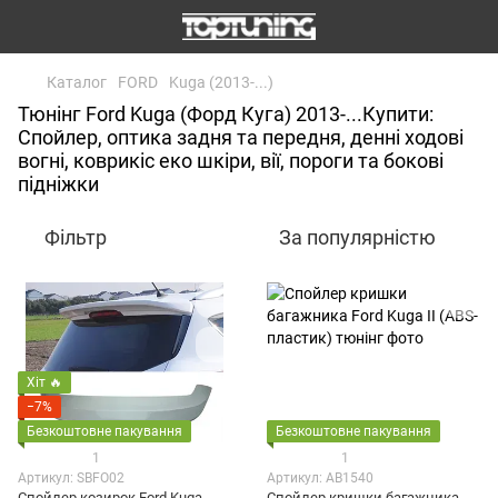
Каталог
FORD
Kuga (2013-...)
Тюнінг Ford Kuga (Форд Куга) 2013-...Купити:
Спойлер, оптика задня та передня, денні ходові
вогні, коврикіс еко шкіри, вії, пороги та бокові
підніжки
Фільтр
За популярністю
Хіт 🔥
−7%
Безкоштовне пакування
Безкоштовне пакування
1
1
Артикул: SBFO02
Артикул: AB1540
Спойлер козирок Ford Kuga
Спойлер кришки багажника