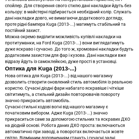
спойлер. Для створення свого стилю дані накладки йдуть без
кольору: в майстерні підбирається необхідний колір. Служать
дані накладки довго, не вимагаючи додаткового догляду,
проте рідні бампера Kuga (2013-...) матимуть стабільний та
постійний захист.
Можна окремо виділити можливість купівлі накладки на
протитуманки, на Ford Kuga (2013-...) вони виглядатимуть
дуже яскраво і сучасно. До того ж, хромовані накладки будуть
додатковим захистом для фар і кузова. Дані накладки вже
відразу йдуть із самоклейкою, дуже прості в установці.
Оптика для Kuga (2013-...)
Нова оптика для Kuga (2013-...) від нашого магазину
дозволить створити оновлений стиль автомобіля із реальною
користю. Сучасні діодні фари набагато яскравіше і чіткіше
світитимуть, а стильний дизайн повторювачів повороту
значно прикрасить автомобіль.
Сучасні стильні ходові вогні від нашого магазину є
початковим вибором. Адже Kuga (2013-...) значно
прикраситься саме за допомогою стильних та яскравих ДХО
на діодній основі. Робота даних ДХО проста: включаються
автоматично при заводі, а поворотах включається жовте
світло. Відмінним доповненням стануть і сучасні задні