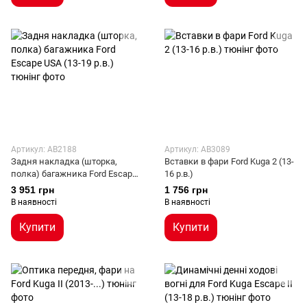
Артикул: AB2188
Артикул: AB3089
Задня накладка (шторка,
Вставки в фари Ford Kuga 2 (13-
полка) багажника Ford Escape
16 р.в.)
USA (13-19 р.в.)
3 951 грн
1 756 грн
В наявності
В наявності
Купити
Купити