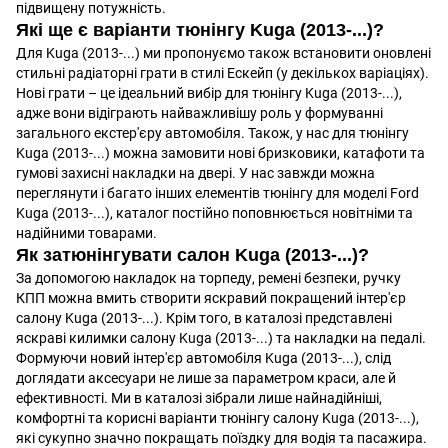
підвищену потужність.
Які ще є варіанти тюнінгу Kuga (2013-...)?
Для Kuga (2013-...) ми пропонуємо також встановити оновлені
стильні радіаторні грати в стилі Ескейп (у декількох варіаціях).
Нові грати – це ідеальний вибір для тюнінгу Kuga (2013-...),
адже вони відіграють найважливішу роль у формуванні
загального екстер'єру автомобіля. Також, у нас для тюнінгу
Kuga (2013-...) можна замовити нові бризковики, катафоти та
гумові захисні накладки на двері. У нас завжди можна
переглянути і багато інших елементів тюнінгу для моделі Ford
Kuga (2013-...), каталог постійно поповнюється новітніми та
надійними товарами.
Як затюнінгувати салон Kuga (2013-...)?
За допомогою накладок на торпеду, ремені безпеки, ручку
КПП можна вмить створити яскравий покращений інтер'єр
салону Kuga (2013-...). Крім того, в каталозі представлені
яскраві килимки салону Kuga (2013-...) та накладки на педалі.
Формуючи новий інтер'єр автомобіля Kuga (2013-...), слід
доглядати аксесуари не лише за параметром краси, але й
ефективності. Ми в каталозі зібрали лише найнадійніші,
комфортні та корисні варіанти тюнінгу салону Kuga (2013-...),
які сукупно значно покращать поїздку для водія та пасажира.