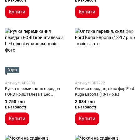
В наявності
В наявності
Купити
Купити
Відео
Артикул: AB2808
Артикул: DR7222
Ручка перемикання передач
Оптика передня, скла фар Ford
FORD кришталева з Led
Kuga Европа (13-17 р.в.)
підсвічуванням
1 756 грн
2 634 грн
В наявності
В наявності
Купити
Купити