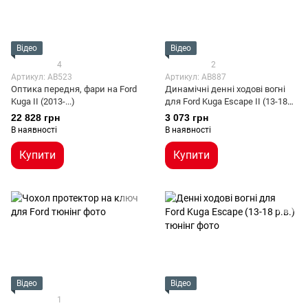
Відео
Відео
4
2
Артикул: AB523
Артикул: AB887
Оптика передня, фари на Ford
Динамічні денні ходові вогні
Kuga II (2013-...)
для Ford Kuga Escape II (13-18
р.в.)
22 828 грн
3 073 грн
В наявності
В наявності
Купити
Купити
Відео
Відео
1