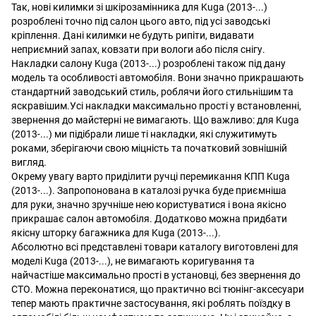
Так, нові килимки зі шкірозамінника для Kuga (2013-...)
розроблені точно під салон цього авто, під усі заводські
кріплення. Дані килимки не будуть рипіти, видавати
неприємний запах, ковзати при вологи або після снігу.
Накладки салону Kuga (2013-...) розроблені також під дану
модель та особливості автомобіля. Вони значно прикрашають
стандартний заводський стиль, роблячи його стильнішим та
яскравішим.Усі накладки максимально прості у встановленні,
звернення до майстерні не вимагають. Що важливо: для Kuga
(2013-...) ми підібрали лише ті накладки, які служитимуть
роками, зберігаючи свою міцність та початковий зовнішній
вигляд.
Окрему увагу варто приділити ручці перемикання КПП Kuga
(2013-...). Запропонована в каталозі ручка буде приємніша
для руки, значно зручніше нею користуватися і вона якісно
прикрашає салон автомобіля. Додатково можна придбати
якісну шторку багажника для Kuga (2013-...).
Абсолютно всі представлені товари каталогу виготовлені для
моделі Kuga (2013-...), не вимагають коригування та
найчастіше максимально прості в установці, без звернення до
СТО. Можна переконатися, що практично всі тюнінг-аксесуари
тепер мають практичне застосування, які роблять поїздку в