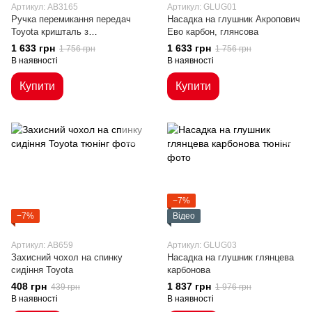
Артикул: AB3165
Артикул: GLUG01
Ручка перемикання передач
Насадка на глушник Акропович
Toyota кришталь з
Ево карбон, глянсова
підсвічуванням
1 633 грн
1 633 грн
1 756 грн
1 756 грн
В наявності
В наявності
Купити
Купити
−7%
−7%
Відео
Артикул: AB659
Артикул: GLUG03
Захисний чохол на спинку
Насадка на глушник глянцева
сидіння Toyota
карбонова
408 грн
1 837 грн
439 грн
1 976 грн
В наявності
В наявності