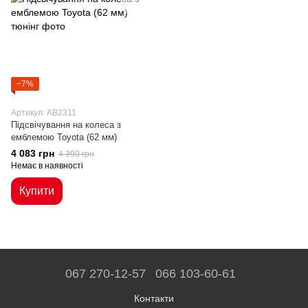
−7%
Артикул: AB2311
Підсвічування на колеса з
емблемою Toyota (62 мм)
4 083 грн
4 390 грн
Немає в наявності
Купити
067 270-12-57
066 103-60-61
Контакти