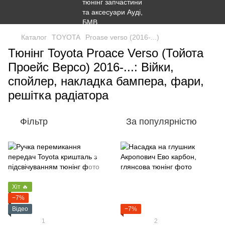
Каталог
TOYOTA
Proase verso (2016-...)
Тюнінг Toyota Proace Verso (Тойота
Проейс Версо) 2016-...: Війки,
спойлер, накладка бампера, фари,
решітка радіатора
Фільтр
За популярністю
Хіт 🔥
−7%
Відео
−7%
1
2