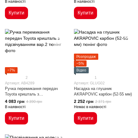
В наявності
В наявності
Купити
Купити
Розпродаж
−5%
−7%
Відео
2
1
Артикул: AB4289
Артикул: GLUG02
Ручка перемикання передач
Насадка на глушник
Toyota кришталь з
AKRAPOVIC карбон (52-55 мм)
підсвічуванням вар.2
4 083 грн
2 252 грн
4 390 грн
2 371 грн
В наявності
Немає в наявності
Купити
Купити