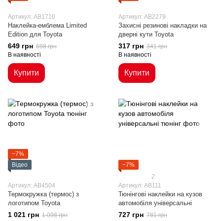
Артикул: AB1710
Артикул: AB2279
Наклейка-емблема Limited
Захисні резинові накладки на
Edition для Toyota
дверні кути Toyota
649 грн
317 грн
698 грн
341 грн
В наявності
В наявності
Купити
Купити
−7%
Відео
−7%
2
Артикул: AB4504
Артикул: AB111
Термокружка (термос) з
Тюнінгові наклейки на кузов
логотипом Toyota
автомобіля універсальні
1 021 грн
727 грн
1 098 грн
781 грн