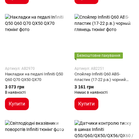
Безкоштовне пакування
Артикул: AB2970
Артикул: AB2251
Накладки на педалі Infiniti Q50
Спойлер Infiniti Q60 ABS-
Q60 Q70 QX50 QX70
пластик (17-22 р.в.) чорний
глянець
3 073 грн
3 161 грн
В наявності
Немає в наявності
Купити
Купити