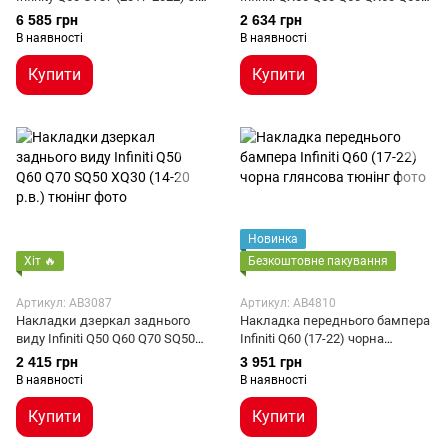
стоп сигналом
QX70 Q70 QX80 EX FX QX JX
6 585 грн
2 634 грн
В наявності
В наявності
Купити
Купити
Новинка
Хіт 🔥
Безкоштовне пакування
Артикул: AB3087
Артикул: AB4810
Накладки дзеркал заднього
Накладка переднього бампера
виду Infiniti Q50 Q60 Q70 SQ50
Infiniti Q60 (17-22) чорна
XQ30 (14-20 р.в.)
глянсова
2 415 грн
3 951 грн
В наявності
В наявності
Купити
Купити