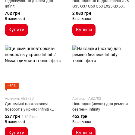
Підсвічування дверей для
Накладки на педалі Infiniti G25
Infiniti
G35 G37 Q50 Q60 EX25 QX50
QX70 EX FX M25
702 грн
2 063 грн
В наявності
В наявності
Купити
Купити
−60%
Артикул: AB2790
Артикул: AB2702
Динамічні повторювачі
Накладки (чохли) для ременя
поворотів у крило Infiniti /
безпеки Infinity
Nissan димчасті
527 грн
452 грн
1 317 грн
В наявності
В наявності
Купити
Купити