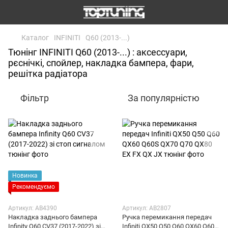
Каталог
INFINITI
Q60 (2013-...)
Тюнінг INFINITI Q60 (2013-...) : аксессуари,
рєснічкі, спойлер, накладка бампера, фари,
решітка радіатора
Фільтр
За популярністю
Новинка
Рекомендуємо
Артикул: AB4390
Артикул: AB2807
Накладка заднього бампера
Ручка перемикання передач
Infinity Q60 CV37 (2017-2022) зі
Infiniti QX50 Q50 Q60 QX60 Q60S