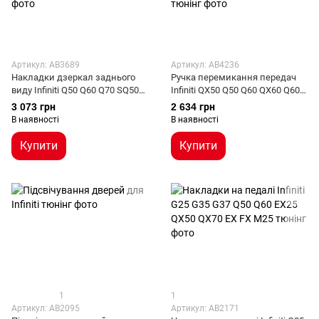
Артикул: AB3689
Артикул: AB4236
Накладки дзеркал заднього
Ручка перемикання передач
виду Infiniti Q50 Q60 Q70 SQ50
Infiniti QX50 Q50 Q60 QX60 Q60S
XQ30 під карбон (14-20 р.в.)
QX70 Q70 QX80 EX FX QX JX
3 073 грн
2 634 грн
кришталь
В наявності
В наявності
Купити
Купити
1
1
Артикул: AB2095
Артикул: AB2171