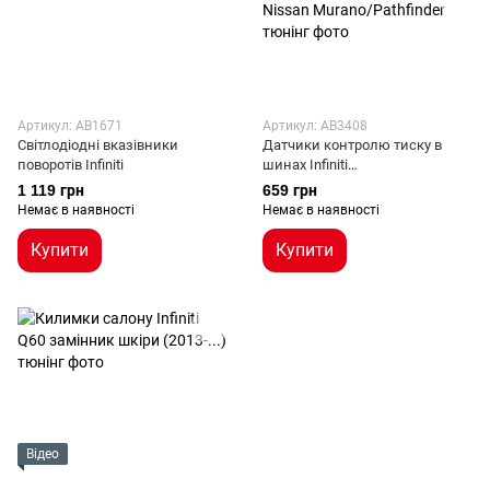
Артикул: AB1671
Артикул: AB3408
Світлодіодні вказівники
Датчики контролю тиску в
поворотів Infiniti
шинах Infiniti
Q50/Q60/QX50/QX56/QX60 /
1 119 грн
659 грн
Nissan Murano/Pathfinder
Немає в наявності
Немає в наявності
Купити
Купити
Відео