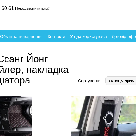
-60-61
Передзвонити вам?
Обмін та повернення
Контакти
Угода користувача
Договір оф
о магазин
Ссанг Йонг
пойлер, накладка
діатора
за популярніс
Сортування: