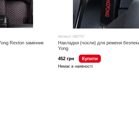
Артикул: AB2707
ong Rexton замінник
Накладки (чохли) для ременя безпек
Yong
452 грн
Купити
Немає в наявності