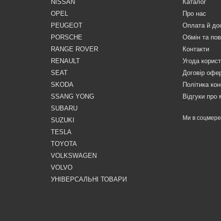
NISSAN
Каталог
OPEL
Про нас
PEUGEOT
Оплата й до
PORSCHE
Обмін та по
RANGE ROVER
Контакти
RENAULT
Угода корис
SEAT
Договір офе
SKODA
Політика кон
SSANG YONG
Відгуки про 
SUBARU
Ми в соцмер
SUZUKI
TESLA
TOYOTA
VOLKSWAGEN
VOLVO
УНІВЕРСАЛЬНІ ТОВАРИ