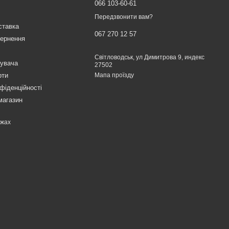
066 103-60-61
Передзвонити вам?
ставка
067 270 12 57
вернення
Світловодськ, ул Димитрова 9, индекс
тувача
27502
рти
Мапа проїзду
фіденційності
магазин
ежах