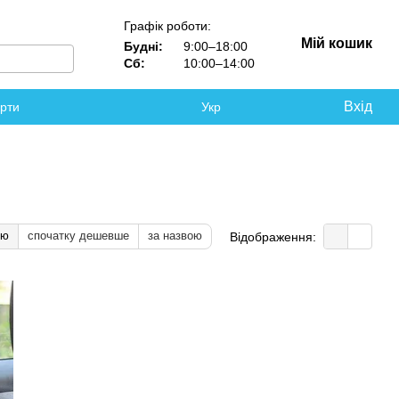
Графік роботи:
Мій кошик
Будні:
9:00–18:00
Сб:
10:00–14:00
Вхід
ерти
Укр
тю
спочатку дешевше
за назвою
Відображення: