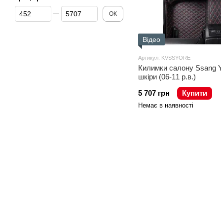
Від Ціна, грн
До Ціна, грн
ОК
Відео
Артикул: KVSSYORE
Килимки салону Ssang Y
шкіри (06-11 р.в.)
5 707 грн
Купити
Немає в наявності