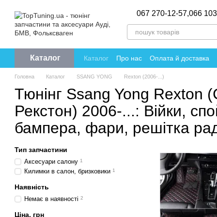
Перейти до основного контенту
067 270-12-57,
066 103
Каталог
Каталог
Про нас
Оплата й доставка
Політика конфіденційності
Відгуки пр
Головна
Каталог
SSANG YONG
Rexton (2006-...)
Тюнінг Ssang Yong Rexton (
Рекстон) 2006-...: Війки, с
бампера, фари, решітка ра
Тип запчастини
Аксесуари салону
1
Килимки в салон, бризковики
1
Наявність
Немає в наявності
2
Ціна, грн