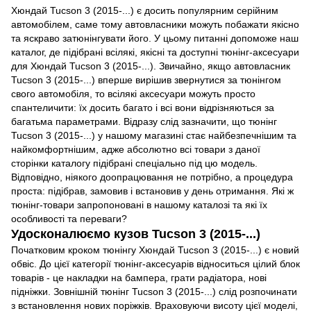
Хюндай Tucson 3 (2015-...) є досить популярним серійним
автомобілем, саме тому автовласники можуть побажати якісно
та яскраво затюнінгувати його. У цьому питанні допоможе наш
каталог, де підібрані всілякі, якісні та доступні тюнінг-аксесуари
для Хюндай Tucson 3 (2015-...). Звичайно, якщо автовласник
Tucson 3 (2015-...) вперше вирішив звернутися за тюнінгом
свого автомобіля, то всілякі аксесуари можуть просто
спантеличити: їх досить багато і всі вони відрізняються за
багатьма параметрами. Відразу слід зазначити, що тюнінг
Tucson 3 (2015-...) у нашому магазині стає найбезпечнішим та
найкомфортнішим, адже абсолютно всі товари з даної
сторінки каталогу підібрані спеціально під цю модель.
Відповідно, ніякого доопрацювання не потрібно, а процедура
проста: підібрав, замовив і встановив у день отримання. Які ж
тюнінг-товари запропоновані в нашому каталозі та які їх
особливості та переваги?
Удосконалюємо кузов Tucson 3 (2015-...)
Початковим кроком тюнінгу Хюндай Tucson 3 (2015-...) є новий
обвіс. До цієї категорії тюнінг-аксесуарів відноситься цілий блок
товарів - це накладки на бампера, грати радіатора, нові
підніжки. Зовнішній тюнінг Tucson 3 (2015-...) слід розпочинати
з встановлення нових поріжків. Враховуючи висоту цієї моделі,