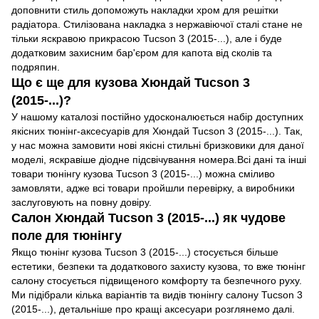
доповнити стиль допоможуть накладки хром для решітки
радіатора. Стилізована накладка з нержавіючої сталі стане не
тільки яскравою прикрасою Tucson 3 (2015-...), але і буде
додатковим захисним бар'єром для капота від сколів та
подряпин.
Що є ще для кузова Хюндай Tucson 3
(2015-...)?
У нашому каталозі постійно удосконалюється набір доступних
якісних тюнінг-аксесуарів для Хюндай Tucson 3 (2015-...). Так,
у нас можна замовити нові якісні стильні бризковики для даної
моделі, яскравіше діодне підсвічування номера.Всі дані та інші
товари тюнінгу кузова Tucson 3 (2015-...) можна сміливо
замовляти, адже всі товари пройшли перевірку, а виробники
заслуговують на повну довіру.
Салон Хюндай Tucson 3 (2015-...) як чудове
поле для тюнінгу
Якщо тюнінг кузова Tucson 3 (2015-...) стосується більше
естетики, безпеки та додаткового захисту кузова, то вже тюнінг
салону стосується підвищеного комфорту та безпечного руху.
Ми підібрали кілька варіантів та видів тюнінгу салону Tucson 3
(2015-...), детальніше про кращі аксесуари розглянемо далі.