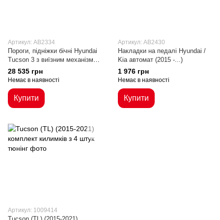
Артикул: AB2334
Артикул: AB2430
Пороги, підніжки бічні Hyundai
Накладки на педалі Hyundai /
Tucson 3 з виїзним механізмом
Kia автомат (2015 -...)
(2015-...)
28 535 грн
1 976 грн
Немає в наявності
Немає в наявності
Купити
Купити
Артикул: 1009414
Tucson (TL) (2015-2021)