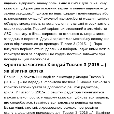
підніжки відіграють значну роль, якщо в сім'ї є діти. У нашому
каталозі підібрані два основних варіанти тюнінгу підніжок – це
заміна заводської підніжки на іншу, ширшу і тюнінгованішу або
встановлення сучасної висувної підніжки.Всі ці моделі підніжок
об'єднує високу якість та встановлення в штатні отвори замість
старих порожків. Перший варіант виготовлений з алюмінію та
АБС-пластику, є більш широкою та стильною альтернативою
заводським порогам. Другий варіант має механічну основу, що
легко підключається до проводки Tucson 3 (2015-...). Пара
висувних поріжків стане ідеальним вибором, адже ними можна
користуватися за потреби і не будуть постійно заважати при
посадці вищим пасажирам.
Фронтова частина Хюндай Tucson 3 (2015-...)
як візитна картка
Перше, що бачать інші водії та пішоходи у Хюндаї Tucson 3
(2015-...) – це передня, фронтова частина. Її можна якісно та з
користю затюнінгувати за допомогою решітки радіатора,
гриля. У Tucson 3 (2015-...) решітки радіатора тюнінгуються
максимально просто: у нашому каталозі підбирається модель,
що сподобалася, і замінюється заводська решітка на нову.
Більш міцні, стильні, з хромованою рамкою нові решітки
стануть ідеальною прикрасою для Tucson 3 (2015-...). Відмінно