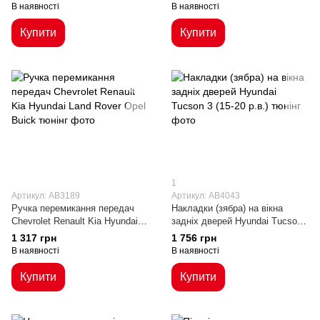
В наявності
В наявності
Купити
Купити
1
Артикул: AB3189
Артикул: AB4043
Ручка перемикання передач
Накладки (зябра) на вікна
Chevrolet Renault Kia Hyundai
задніх дверей Hyundai Tucson
Land Rover Opel Buick
3 (15-20 р.в.)
1 317 грн
1 756 грн
В наявності
В наявності
Купити
Купити