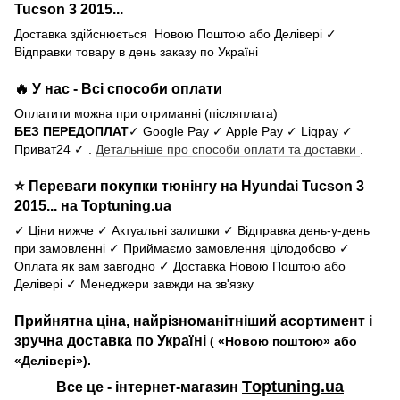
Tucson 3 2015...
Доставка здійснюється Новою Поштою або Делівері ✓
Відправки товару в день заказу по Україні
🔥 У нас - Всі способи оплати
Оплатити можна при отриманні (післяплата)
БЕЗ ПЕРЕДОПЛАТ
✓ Google Pay ✓ Apple Pay ✓ Liqpay ✓
Приват24 ✓ .
Детальніше про способи оплати та доставки
.
⭐ Переваги покупки тюнінгу на
Hyundai Tucson 3
на Toptuning.ua
2015...
✓ Ціни нижче ✓ Актуальні залишки ✓ Відправка день-у-день
при замовленні ✓ Приймаємо замовлення цілодобово ✓
Оплата як вам завгодно ✓ Доставка Новою Поштою або
Делівері ✓ Менеджери завжди на зв'язку
Прийнятна ціна, найрізноманітніший асортимент і
зручна доставка по Україні
( «Новою поштою» або
«Делівері»).
Тoptuning.ua
Все це - інтернет-магазин