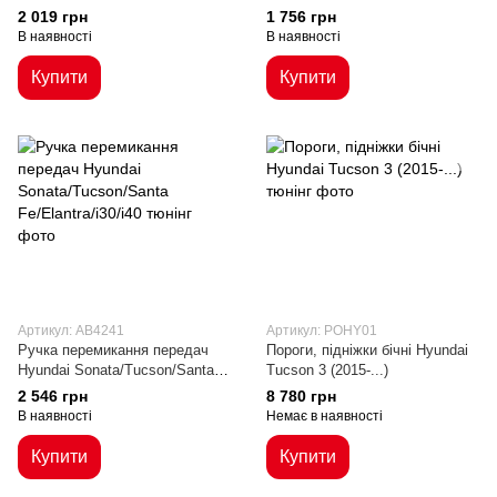
р.в.)
2 019 грн
1 756 грн
В наявності
В наявності
Купити
Купити
Артикул: AB4241
Артикул: POHY01
Ручка перемикання передач
Пороги, підніжки бічні Hyundai
Hyundai Sonata/Tucson/Santa
Tucson 3 (2015-...)
Fe/Elantra/i30/i40
2 546 грн
8 780 грн
В наявності
Немає в наявності
Купити
Купити