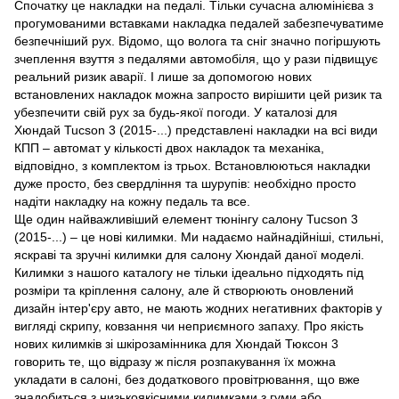
Спочатку це накладки на педалі. Тільки сучасна алюмінієва з
прогумованими вставками накладка педалей забезпечуватиме
безпечніший рух. Відомо, що волога та сніг значно погіршують
зчеплення взуття з педалями автомобіля, що у рази підвищує
реальний ризик аварії. І лише за допомогою нових
встановлених накладок можна запросто вирішити цей ризик та
убезпечити свій рух за будь-якої погоди. У каталозі для
Хюндай Tucson 3 (2015-...) представлені накладки на всі види
КПП – автомат у кількості двох накладок та механіка,
відповідно, з комплектом із трьох. Встановлюються накладки
дуже просто, без свердління та шурупів: необхідно просто
надіти накладку на кожну педаль та все.
Ще один найважливіший елемент тюнінгу салону Tucson 3
(2015-...) – це нові килимки. Ми надаємо найнадійніші, стильні,
яскраві та зручні килимки для салону Хюндай даної моделі.
Килимки з нашого каталогу не тільки ідеально підходять під
розміри та кріплення салону, але й створюють оновлений
дизайн інтер'єру авто, не мають жодних негативних факторів у
вигляді скрипу, ковзання чи неприємного запаху. Про якість
нових килимків зі шкірозамінника для Хюндай Тюксон 3
говорить те, що відразу ж після розпакування їх можна
укладати в салоні, без додаткового провітрювання, що вже
знадобиться з низькоякісними килимками з гуми або