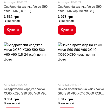
Артикул: AB4362
Артикул: AB4363
Cпойлер багажника Volvo S90
Cпойлер багажника Volvo S90
стиль М4 (2016-...)
стиль М4 чорний глянець
(2016-...)
3 512 грн
3 073 грн
В наявності
В наявності
Купити
Купити
Артикул: AB2362
Артикул: AB4227
Бездротовий чарджер Volvo
Чехол протектор на ключ Volvo
XC60 XC90 S90 S60 V60 V90
S60 S90 V90 XC40 XC60 XC90
(15-24 р.в.)
хром
3 951 грн
1 317 грн
В наявності
В наявності