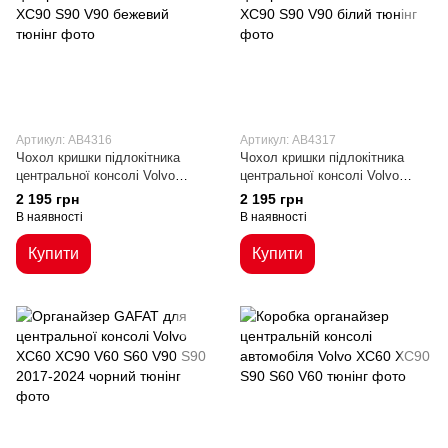
Артикул: AB4316
Артикул: AB4317
Чохол кришки підлокітника
Чохол кришки підлокітника
центральної консолі Volvo
центральної консолі Volvo
XC90 S90 V90 бежевий
XC90 S90 V90 білий
2 195 грн
2 195 грн
В наявності
В наявності
Купити
Купити