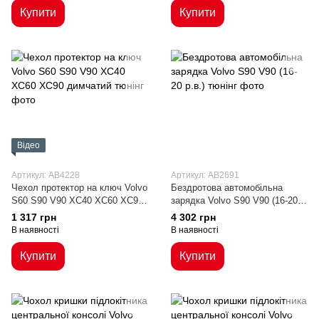
Купити
Купити
Відео
Артикул: AB4228
Артикул: AB2691
Чехол протектор на ключ Volvo
Бездротова автомобільна
S60 S90 V90 XC40 XC60 XC90
зарядка Volvo S90 V90 (16-20
димчатий
р.в.)
1 317 грн
4 302 грн
В наявності
В наявності
Купити
Купити