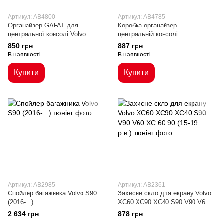
Артикул: AB4800
Артикул: AB4785
Органайзер GAFAT для
Коробка органайзер
центральної консолі Volvo
центральній консолі
XC60 XC90 V60 S60 V90 S90
автомобіля Volvo XC60 XC90
850 грн
887 грн
2017-2024 чорний
S90 S60 V60
В наявності
В наявності
Купити
Купити
Артикул: AB2985
Артикул: AB2361
Cпойлер багажника Volvo S90
Захисне скло для екрану Volvo
(2016-...)
XC60 XC90 XC40 S90 V90 V60
XC 60 90 (15-19 р.в.)
2 634 грн
878 грн