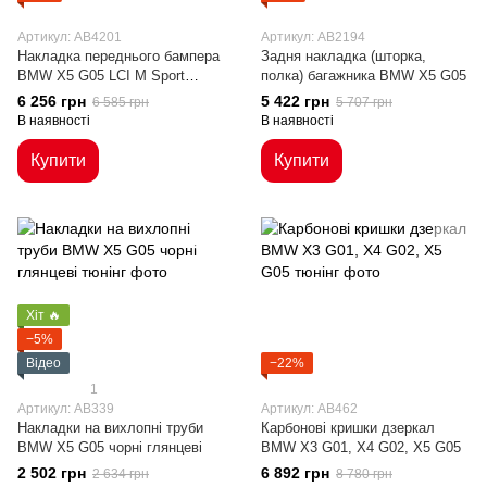
Артикул: AB4201
Артикул: AB2194
Накладка переднього бампера
Задня накладка (шторка,
BMW X5 G05 LCI M Sport
полка) багажника BMW X5 G05
(2023-...)
6 256 грн
5 422 грн
6 585 грн
5 707 грн
В наявності
В наявності
Купити
Купити
Хіт 🔥
−5%
Відео
−22%
1
Артикул: AB339
Артикул: AB462
Накладки на вихлопні труби
Карбонові кришки дзеркал
BMW X5 G05 чорні глянцеві
BMW X3 G01, X4 G02, X5 G05
2 502 грн
6 892 грн
2 634 грн
8 780 грн