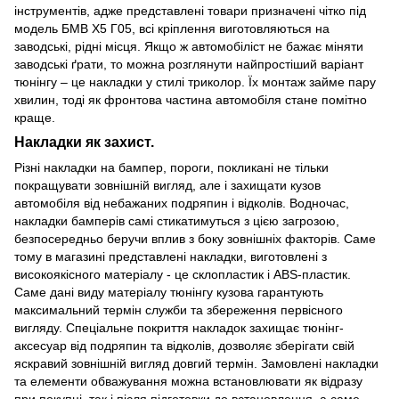
інструментів, адже представлені товари призначені чітко під
модель БМВ Х5 Г05, всі кріплення виготовляються на
заводські, рідні місця. Якщо ж автомобіліст не бажає міняти
заводські ґрати, то можна розглянути найпростіший варіант
тюнінгу – це накладки у стилі триколор. Їх монтаж займе пару
хвилин, тоді як фронтова частина автомобіля стане помітно
краще.
Накладки як захист.
Різні накладки на бампер, пороги, покликані не тільки
покращувати зовнішній вигляд, але і захищати кузов
автомобіля від небажаних подряпин і відколів. Водночас,
накладки бамперів самі стикатимуться з цією загрозою,
безпосередньо беручи вплив з боку зовнішніх факторів. Саме
тому в магазині представлені накладки, виготовлені з
високоякісного матеріалу - це склопластик і ABS-пластик.
Саме дані виду матеріалу тюнінгу кузова гарантують
максимальний термін служби та збереження первісного
вигляду. Спеціальне покриття накладок захищає тюнінг-
аксесуар від подряпин та відколів, дозволяє зберігати свій
яскравий зовнішній вигляд довгий термін. Замовлені накладки
та елементи обважування можна встановлювати як відразу
при покупці, так і після підготовки до встановлення, а саме –