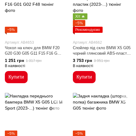
Хіт 🔥
−5%
−5%
Рекомендуємо
Артикул: AB4653
Артикул: AB4662
Чохол на ключ для BMW F20
Спойлер під скло BMW X5 G05
G20 G30 G05 G11 F15 F16 G01
чорний глянсовий ABS-пластик
G02 F48
(2023-...)
1 251 грн
3 753 грн
1 317 грн
3 951 грн
В наявності
В наявності
Купити
Купити
−5%
−5%