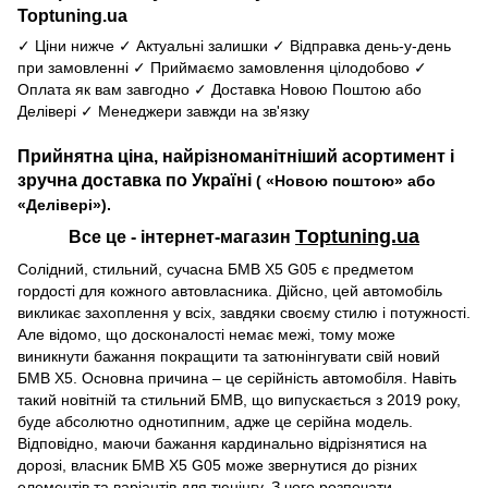
Toptuning.ua
✓ Ціни нижче ✓ Актуальні залишки ✓ Відправка день-у-день
при замовленні ✓ Приймаємо замовлення цілодобово ✓
Оплата як вам завгодно ✓ Доставка Новою Поштою або
Делівері ✓ Менеджери завжди на зв'язку
Прийнятна ціна, найрізноманітніший асортимент і
зручна доставка по Україні
( «Новою поштою» або
«Делівері»).
Тoptuning.ua
Все це - інтернет-магазин
Солідний, стильний, сучасна БМВ Х5 G05 є предметом
гордості для кожного автовласника. Дійсно, цей автомобіль
викликає захоплення у всіх, завдяки своєму стилю і потужності.
Але відомо, що досконалості немає межі, тому може
виникнути бажання покращити та затюнінгувати свій новий
БМВ Х5. Основна причина – це серійність автомобіля. Навіть
такий новітній та стильний БМВ, що випускається з 2019 року,
буде абсолютно однотипним, адже це серійна модель.
Відповідно, маючи бажання кардинально відрізнятися на
дорозі, власник БМВ Х5 G05 може звернутися до різних
елементів та варіантів для тюнінгу. З чого розпочати