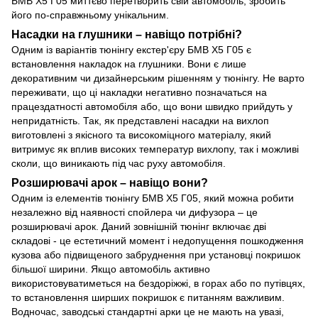
БМВ Х5 Г05 миттєво перетворить свій автомобіль, зробить
його по-справжньому унікальним.
Насадки на глушники – навіщо потрібні?
Одним із варіантів тюнінгу екстер'єру БМВ Х5 Г05 є
встановлення накладок на глушники. Вони є лише
декоративним чи дизайнерським рішенням у тюнінгу. Не варто
переживати, що ці накладки негативно позначаться на
працездатності автомобіля або, що вони швидко прийдуть у
непридатність. Так, як представлені насадки на вихлоп
виготовлені з якісного та високоміцного матеріалу, який
витримує як вплив високих температур вихлопу, так і можливі
сколи, що виникають під час руху автомобіля.
Розширювачі арок – навіщо вони?
Одним із елементів тюнінгу БМВ Х5 Г05, який можна робити
незалежно від наявності спойлера чи дифузора – це
розширювачі арок. Даний зовнішній тюнінг включає дві
складові - це естетичний момент і недопущення пошкодження
кузова або підвищеного забруднення при установці покришок
більшої ширини. Якщо автомобіль активно
використовуватиметься на бездоріжжі, в горах або по путівцях,
то встановлення ширших покришок є питанням важливим.
Водночас, заводські стандартні арки це не мають на увазі,