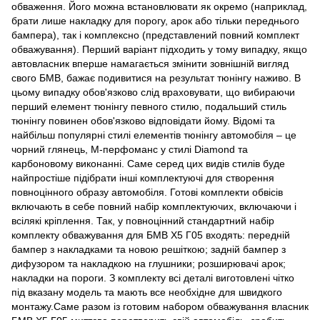
обваження. Його можна встановлювати як окремо (наприклад,
брати лише накладку для порогу, арок або тільки переднього
бампера), так і комплексно (представлений повний комплект
обважування). Перший варіант підходить у тому випадку, якщо
автовласник вперше намагається змінити зовнішній вигляд
свого БМВ, бажає подивитися на результат тюнінгу наживо. В
цьому випадку обов'язково слід враховувати, що вибираючи
перший елемент тюнінгу певного стилю, подальший стиль
тюнінгу повинен обов'язково відповідати йому. Відомі та
найбільш популярні стилі елементів тюнінгу автомобіля – це
чорний глянець, М-перфоманс у стилі Diamond та
карбоновому виконанні. Саме серед цих видів стилів буде
найпростіше підібрати інші комплектуючі для створення
повноцінного образу автомобіля. Готові комплекти обвісів
включають в себе повний набір комплектуючих, включаючи і
всілякі кріплення. Так, у повноцінний стандартний набір
комплекту обважування для БМВ Х5 Г05 входять: передній
бампер з накладками та новою решіткою; задній бампер з
дифузором та накладкою на глушники; розширювачі арок;
накладки на пороги. З комплекту всі деталі виготовлені чітко
під вказану модель та мають все необхідне для швидкого
монтажу.Саме разом із готовим набором обважування власник