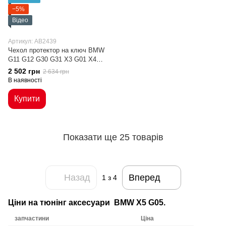
−5%
Відео
Артикул: AB2439
Чехол протектор на ключ BMW
G11 G12 G30 G31 X3 G01 X4
G02 X5 G05 X7 G07 хром
2 502 грн
2 634 грн
В наявності
Купити
Показати ще 25 товарів
Назад
Вперед
1
з 4
Ціни на тюнінг аксесуари BMW X5 G05.
запчастини
Ціна