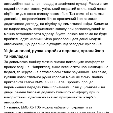
автомобіля навіть при посадці з засніженої вулиці. Разом з тим
надані килимки мають унікальний яскравий стиль, який легко
підібрати для свого салону автомобіля.Так само, ці килимки
довговічні, шкірозамінник більш практичний і не вимагає
додаткового догляду, на відміну від вимогливої ​​шкіри. Килимки
не видаватимуть неприємного запаху при розпаковуванні: їх
можна встановлювати відразу. З установкою так само не буде
проблем, адже килимки чітко розроблені для даної моделі
автомобіля, що ідеально підходять під заводські кріплення.
Ущільнювачі, ручка коробки передач, органайзер
та накладки
За допомогою тюнінгу можна значно покращити комфорт та
процес водіння. Наприклад, якщо встановити нові накладки на
педалі, то керування автомобілем стане зручнішим. Так само,
купівля нової стильної ручки коробки може не тільки значно
прикрасити салон BMW X5 G05, але і зробити процес
перемикання передач більш приємним. Різні ущільнювачі на
двері, ремені безпеки додають більшого комфорту при їх
використанні і одночасно значно прикрашають інтер'єр
автомобіля.
Як видно, БМВ Х5 Г05 можна набагато покращити за
допомогою тюнінгу за всіма параметрами та якостями. Не слід