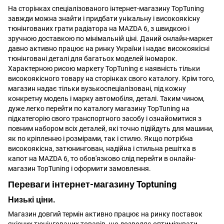
На сторінках спеціалізованого інтернет-магазину TopTuning
завжди можна знайти і придбати унікальну і високоякісну
тюнінгованих грати радіатора на MAZDA 6, з швидкою і
зручною доставкою по мінімальній ціні. Даний онлайн-маркет
давно активно працює на ринку України і надає високоякісні
тюнінговані деталі для багатьох моделей іномарок.
Характерною рисою маркету TopTuning є наявність тільки
високоякісного товару на сторінках свого каталогу. Крім того,
магазин надає тільки вузькоспеціалізовані, під кожну
конкретну модель і марку автомобіля, деталі. Таким чином,
дуже легко перейти по каталогу магазину TopTuning на
підкатегорію свого транспортного засобу і ознайомитися з
повним набором всіх деталей, які точно підійдуть для машини,
як по кріпленню і розмірами, так і стилю. Якщо потрібна
високоякісна, затюнингован, надійна і стильна решітка в
капот на MAZDA 6, то обов'язково слід перейти в онлайн-
магазин TopTuning і оформити замовлення.
Переваги інтернет-магазину Toptuning
Низькі ціни.
Магазин довгий термін активно працює на ринку поставок
якісних тюнінгованих товарів, що дозволяє оптимізувати