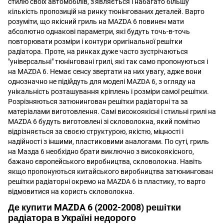
стилю своїх автомобілів, з'являється і набагато більшу
кількість пропозицій на ринку тюнінгованих деталей. Варто
розуміти, що якісний гриль на MAZDA 6 повинен мати
абсолютно однакові параметри, які будуть точь-в-точь
повторювати розміри і контури оригінальної решітки
радіатора. Проте, на ринках дуже часто зустрічаються
"універсальні" тюнінговані грилі, які так само пропонуються і
на MAZDA 6. Немає сенсу звертати на них увагу, адже вони
однозначно не підійдуть для моделі MAZDA 6, з огляду на
унікальність розташування кріплень і розміри самої решітки.
Розрізняються затюнингован решітки радіаторні та за
матеріалами виготовлення. Самі високоякісні і стильні грилі на
MAZDA 6 будуть виготовлені зі скловолокна, який помітно
відрізняється за своєю структурою, якістю, міцності і
надійності з іншими, пластиковими аналогами. По суті, гриль
на Мазда 6 необхідно брати виключно з високоякісного,
бажано європейського виробництва, скловолокна. Навіть
якщо пропонуються китайського виробництва затюнингован
решітки радіаторні окремо на MAZDA 6 із пластику, то варто
відмовитися на користь скловолокна.
Де купити MAZDA 6 (2002-2008) решітки
радіатора в Україні недорого