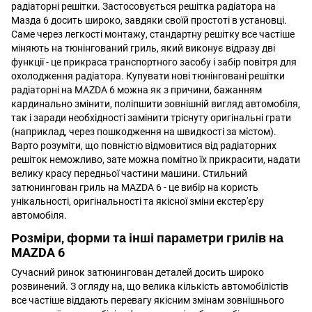
радіаторні решітки. Застосовується решітка радіатора на
Мазда 6 досить широко, завдяки своїй простоті в установці.
Саме через легкості монтажу, стандартну решітку все частіше
міняють на тюнінгований гриль, який виконує відразу дві
функції - це прикраса транспортного засобу і забір повітря для
охолодження радіатора. Купувати нові тюнінговані решітки
радіаторні на MAZDA 6 можна як з причини, бажанням
кардинально змінити, поліпшити зовнішній вигляд автомобіля,
так і заради необхідності замінити тріснуту оригінальні грати
(наприклад, через пошкодження на швидкості за містом).
Варто розуміти, що повністю відмовитися від радіаторних
решіток неможливо, зате можна помітно їх прикрасити, надати
велику красу передньої частини машини. Стильний
затюнингован гриль на MAZDA 6 - це вибір на користь
унікальності, оригінальності та якісної зміни екстер'єру
автомобіля.
Розміри, форми та інші параметри грилів на
MAZDA 6
Сучасний ринок затюнингован деталей досить широко
розвинений. З огляду на, що велика кількість автомобілістів
все частіше віддають перевагу якісним змінам зовнішнього