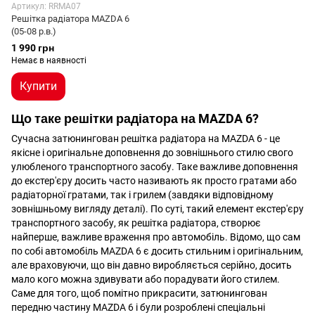
Артикул: RRMA07
Решітка радіатора MAZDA 6
(05-08 р.в.)
1 990 грн
Немає в наявності
Купити
Що таке решітки радіатора на MAZDA 6?
Сучасна затюнингован решітка радіатора на MAZDA 6 - це
якісне і оригінальне доповнення до зовнішнього стилю свого
улюбленого транспортного засобу. Таке важливе доповнення
до екстер'єру досить часто називають як просто гратами або
радіаторної гратами, так і грилем (завдяки відповідному
зовнішньому вигляду деталі). По суті, такий елемент екстер'єру
транспортного засобу, як решітка радіатора, створює
найперше, важливе враження про автомобіль. Відомо, що сам
по собі автомобіль MAZDA 6 є досить стильним і оригінальним,
але враховуючи, що він давно виробляється серійно, досить
мало кого можна здивувати або порадувати його стилем.
Саме для того, щоб помітно прикрасити, затюнингован
передню частину MAZDA 6 і були розроблені спеціальні