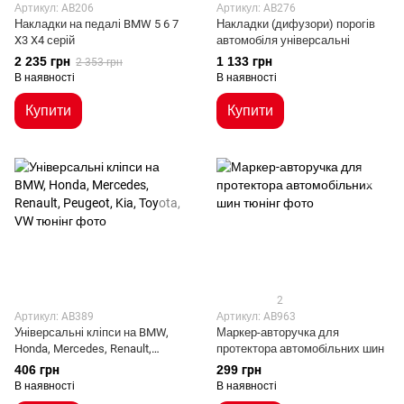
Артикул: AB206
Артикул: AB276
Накладки на педалі BMW 5 6 7
Накладки (дифузори) порогів
X3 X4 серій
автомобіля універсальні
2 235 грн
1 133 грн
2 353 грн
В наявності
В наявності
Купити
Купити
2
Артикул: AB389
Артикул: AB963
Універсальні кліпси на BMW,
Маркер-авторучка для
Honda, Mercedes, Renault,
протектора автомобільних шин
Peugeot, Kia, Toyota, VW
406 грн
299 грн
В наявності
В наявності