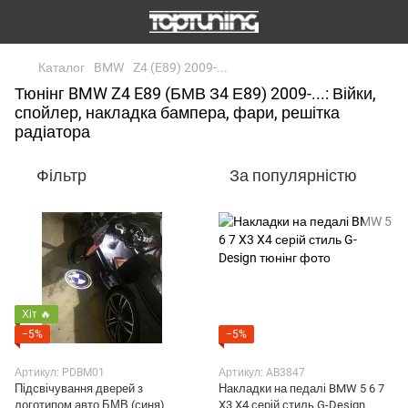
Каталог
BMW
Z4 (E89) 2009-...
Тюнінг BMW Z4 E89 (БМВ З4 Е89) 2009-...: Війки,
спойлер, накладка бампера, фари, решітка
радіатора
Фільтр
За популярністю
Хіт 🔥
−5%
−5%
Артикул: PDBM01
Артикул: AB3847
Підсвічування дверей з
Накладки на педалі BMW 5 6 7
логотипом авто БМВ (синя)
X3 X4 серій стиль G-Design