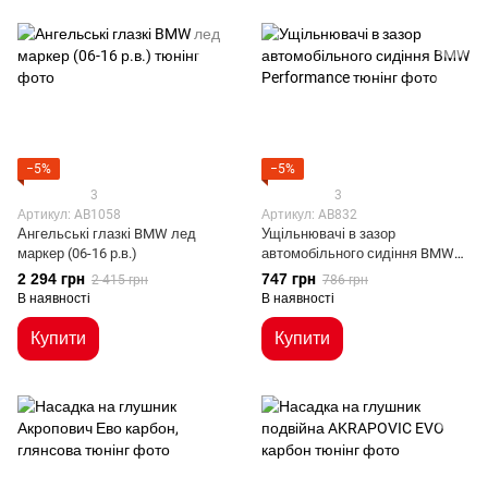
−5%
−5%
3
3
Артикул: AB1058
Артикул: AB832
Ангельські глазкі BMW лед
Ущільнювачі в зазор
маркер (06-16 р.в.)
автомобільного сидіння BMW
Performance
2 294 грн
747 грн
2 415 грн
786 грн
В наявності
В наявності
Купити
Купити