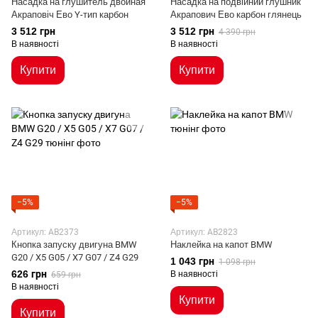
Насадка на глушитель двойная
Насадка на подвійний глушник
Акраповіч Ево Y-тип карбон
Акрапович Ево карбон глянець
3 512 грн
3 512 грн
4 390 грн
В наявності
В наявності
Купити
Купити
−5%
−5%
Артикул: AB2373
Артикул: AB2823
Кнопка запуску двигуна BMW
Наклейка на капот BMW
G20 / X5 G05 / X7 G07 / Z4 G29
1 043 грн
1 098 грн
626 грн
В наявності
659 грн
В наявності
Купити
Купити