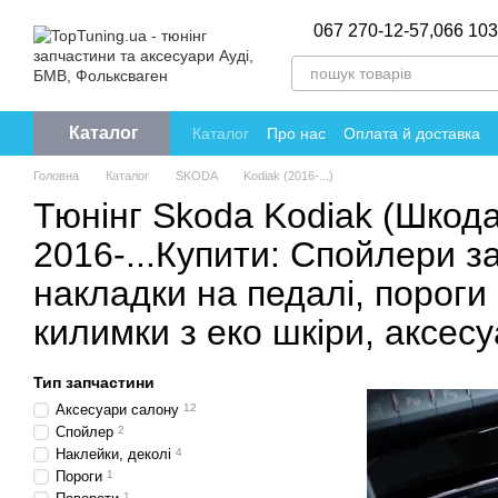
Перейти до основного контенту
067 270-12-57,
066 103
Каталог
Каталог
Про нас
Оплата й доставка
Політика конфіденційності
Відгуки пр
Головна
Каталог
SKODA
Kodiak (2016-...)
Тюнінг Skoda Kodiak (Шкода
2016-...Купити: Спойлери зад
накладки на педалі, пороги (
килимки з еко шкіри, аксес
Тип запчастини
Аксесуари салону
12
Спойлер
2
Наклейки, деколі
4
Пороги
1
1