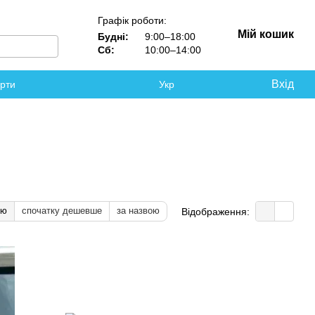
Графік роботи:
Мій кошик
Будні:
9:00–18:00
Сб:
10:00–14:00
Вхід
ерти
Укр
тю
спочатку дешевше
за назвою
Відображення: