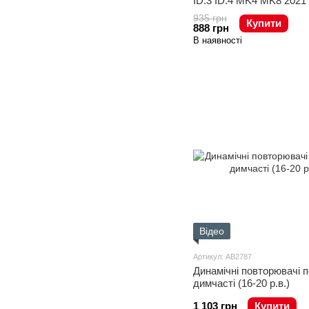
ID.3 ID.4 MK4 MK8 2021
935 грн
Купити
888 грн
В наявності
Відео
Артикул: AB2787
Динамічні повторювачі п
димчасті (16-20 р.в.)
1 103 грн
Купити