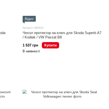
Відео
Артикул: AB2919
oda
Чехол протектор на ключ для Skoda Superb A7
/ Kodiak / VW Passat B8
1 537 грн
Купити
В наявності