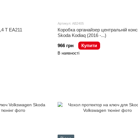
Артикул: AB2405
,4 T EA211
Коробка органайзер центральній конс
Skoda Kodiaq (2016 -...)
966 грн
Купити
В наявності