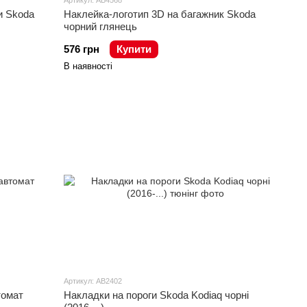
Артикул: AB4568
и Skoda
Наклейка-логотип 3D на багажник Skoda
чорний глянець
576 грн
Купити
В наявності
Артикул: AB2402
томат
Накладки на пороги Skoda Kodiaq чорні