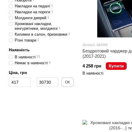
Повороти
Накладки на педалі
1
Накладки на пороги
1
Молдинги дверей
1
Хромовані накладки,
кенгурятники, молдинги
1
Килимки в салон, бризковики
2
Різні товари
1
Артикул: AB4488
Наявність
Бездротовий чарджер дл
(2017-2021)
В наявності
21
Немає в наявності
6
4 258 грн
Купити
Ціна, грн
В наявності
Від Ціна, грн
До Ціна, грн
ОК