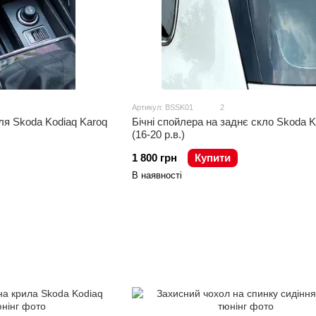
Артикул: BSSK01
2
я Skoda Kodiaq Karoq
Бічні спойлера на заднє скло Skoda K
(16-20 р.в.)
1 800 грн
Купити
В наявності