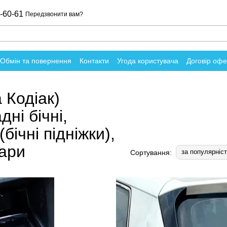
-60-61
Передзвонити вам?
Обмін та повернення
Контакти
Угода користувача
Договір оф
о магазин
 Кодіак)
ні бічні,
бічні підніжки),
уари
за популярніс
Сортування: