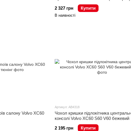
2 327 грн
Купити
В наявності
Артикул: AB4318
їв салону Volvo XC60
Чохол кришки підлокітника центральн
консолі Volvo XC60 S60 V60 бежевий
2 195 грн
Купити