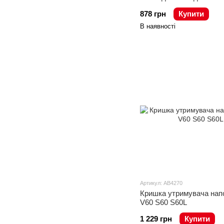
878 грн
Купити
В наявності
Артикул: AB4270
Кришка утримувача напо
V60 S60 S60L
1 229 грн
Купити