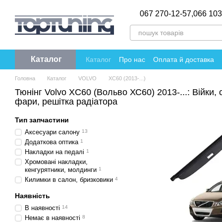
Перейти до основного контенту
067 270-12-57,
066 103
Каталог
Каталог
Про нас
Оплата й доставка
Політика конфіденційності
Відгуки пр
Головна
Каталог
VOLVO
XC60 (2013-...)
Тюнінг Volvo XC60 (Вольво ХС60) 2013-...: Війки,
фари, решітка радіатора
Тип запчастини
Аксесуари салону
13
Додаткова оптика
1
Накладки на педалі
1
Хромовані накладки,
кенгурятники, молдинги
1
Килимки в салон, бризковики
4
Наявність
В наявності
14
Немає в наявності
8