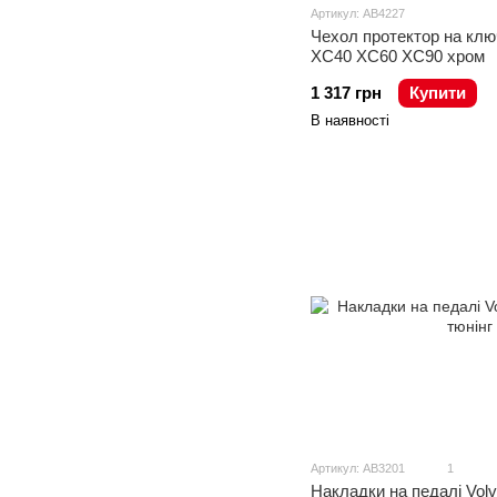
Артикул: AB4227
Чехол протектор на клю
XC40 XC60 XC90 хром
1 317 грн
Купити
В наявності
Артикул: AB3201
1
Накладки на педалі Vol