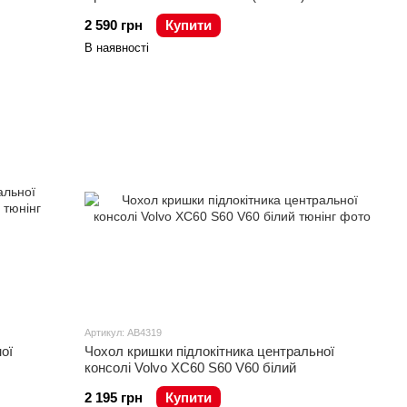
2 590 грн
Купити
В наявності
Артикул: AB4319
ої
Чохол кришки підлокітника центральної
консолі Volvo XC60 S60 V60 білий
2 195 грн
Купити