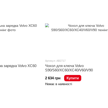
Артикул: AB2717
а зарядка Volvo XC60
Чохол для ключа Volvo
S90/S60/XC60/XC40/V60/V90
2 634 грн
Купити
Немає в наявності