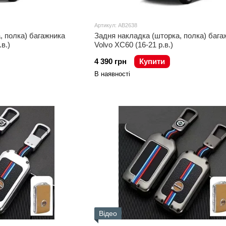
Артикул: AB2638
, полка) багажника
Задня накладка (шторка, полка) бага
в.)
Volvo XC60 (16-21 р.в.)
4 390 грн
Купити
В наявності
Відео