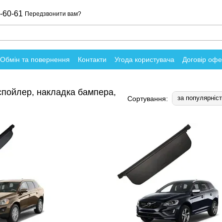
-60-61
Передзвонити вам?
Обмін та повернення
Контакти
Угода користувача
Договір оф
о магазин
 спойлер, накладка бампера,
за популярніс
Сортування: