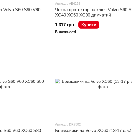
Артикул: AB4228
ч Volvo S60 S90 V90
Чехол протектор на ключ Volvo S60 S
XC40 XC60 XC90 димчатий
1 317 грн
Купити
В наявності
Артикул: DR7502
Бризковики на Volvo XC60 (13-17 р.в.)
vo S60 V60 XC60 S80