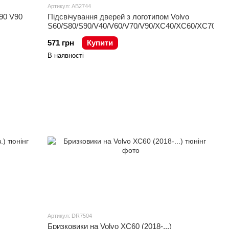
Артикул: AB2744
90 V90
Підсвічування дверей з логотипом Volvo
S60/S80/S90/V40/V60/V70/V90/XC40/XC60/XC70/XC
571 грн
Купити
В наявності
Артикул: DR7504
Бризковики на Volvo XC60 (2018-...)