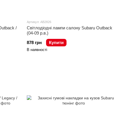
Артикул: AB2826
Outback /
Світлодіодні лампи салону Subaru Outback
(04-09 р.в.)
878 грн
Купити
В наявності