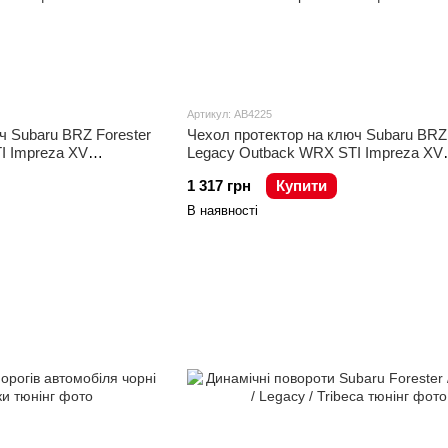
Артикул: AB4225
ч Subaru BRZ Forester
Чехол протектор на ключ Subaru BRZ 
I Impreza XV
Legacy Outback WRX STI Impreza XV
Crosstrek хром
1 317 грн
Купити
В наявності