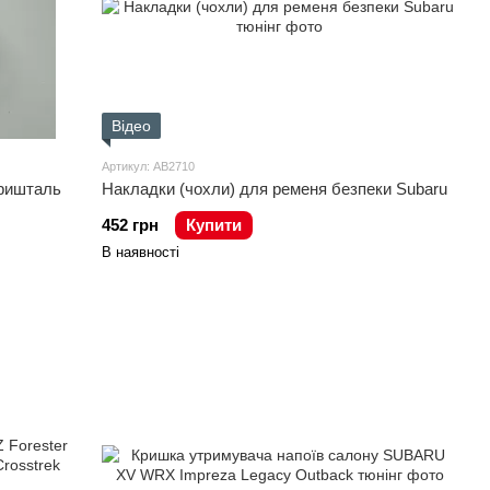
Відео
Артикул: AB2710
кришталь
Накладки (чохли) для ременя безпеки Subaru
452 грн
Купити
В наявності