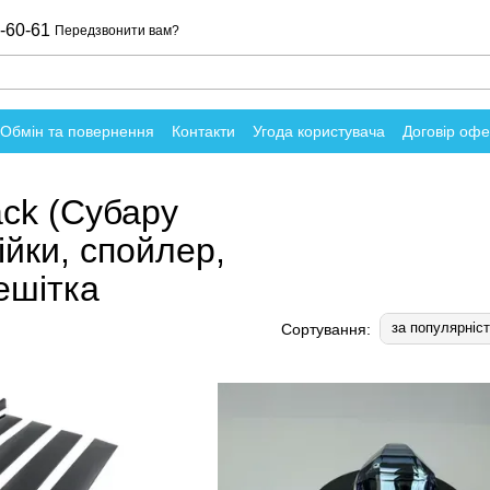
-60-61
Передзвонити вам?
Обмін та повернення
Контакти
Угода користувача
Договір оф
о магазин
ack (Субару
ійки, спойлер,
ешітка
за популярніс
Сортування: