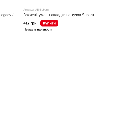
Артикул: AB-Subaru
Legacy /
Захисні гумові накладки на кузов Subaru
417 грн
Купити
Немає в наявності