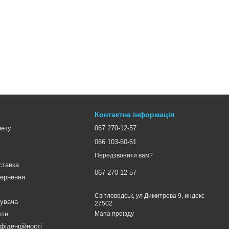
Контактна інформація
нету
067 270-12-57
066 103-60-61
Передзвонити вам?
ставка
067 270 12 57
вернення
Світловодськ, ул Димитрова 9, индекс
тувача
27502
рти
Мапа проїзду
фіденційності