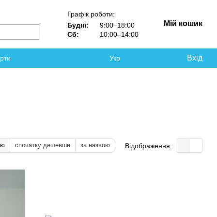
Графік роботи:
Мій кошик
Будні:
9:00–18:00
Сб:
10:00–14:00
Вхід
ерти
Укр
тю
спочатку дешевше
за назвою
Відображення: