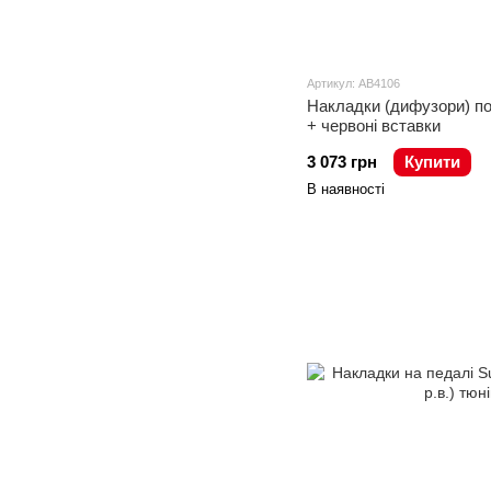
Артикул: AB4106
Накладки (дифузори) по
+ червоні вставки
3 073 грн
Купити
В наявності