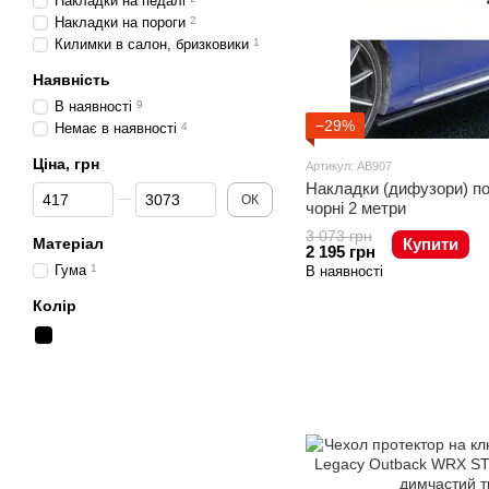
Накладки на педалі
Накладки на пороги
2
Килимки в салон, бризковики
1
Наявність
В наявності
9
−29%
Немає в наявності
4
Ціна, грн
Артикул: AB907
Накладки (дифузори) по
Від Ціна, грн
До Ціна, грн
ОК
чорні 2 метри
3 073 грн
Матеріал
Купити
2 195 грн
Гума
1
В наявності
Колір