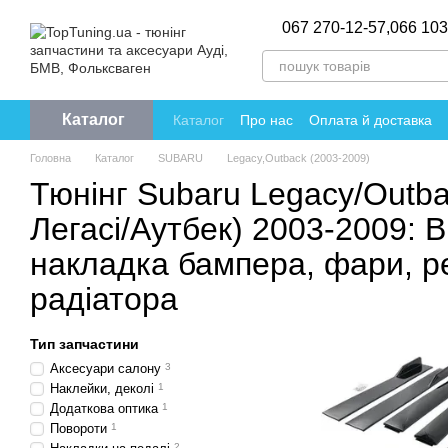
Перейти до основного контенту
067 270-12-57,
066 103
Каталог
Каталог
Про нас
Оплата й доставка
Політика конфіденційності
Відгуки пр
Головна
Каталог
SUBARU
Legacy,Outback (2003-2009)
Тюнінг Subaru Legacy/Outb
Легасі/Аутбек) 2003-2009: В
накладка бампера, фари, р
радіатора
Тип запчастини
Аксесуари салону
3
Наклейки, деколі
1
Додаткова оптика
1
Повороти
1
2