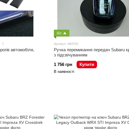
Хіт 🔥
1
Артикул: AB4782
рогів автомобіля,
Ручка перемикання передач Subaru 
з підсвічуванням
1 756 грн
Купити
В наявності