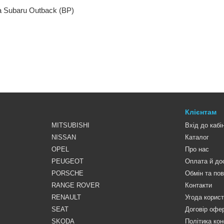
а Subaru Outback (BP)
Клієнтам
MITSUBISHI
Вхід до кабі
NISSAN
Каталог
OPEL
Про нас
PEUGEOT
Оплата й до
PORSCHE
Обмін та по
RANGE ROVER
Контакти
RENAULT
Угода корис
SEAT
Договір офе
SKODA
Політика кон