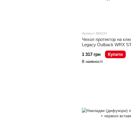
Артикул: AB4224
Чехол протектор на клю
Legacy Outback WRX ST
Crosstrek димчастий
1 317 грн
Купити
В наявності