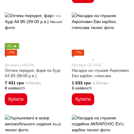
Хіт 🔥
−7%
−7%
2
Артикул: LPAU04
Артикул: GLUG01
Оптика передня, фари на Ауді
Насадка на глушник Акропович
A4 B5 (99-00 р.в.)
Ево карбон, глянсова
7 431 грн
1 633 грн
7 990 грн
1 756 грн
В наявності
В наявності
Купити
Купити