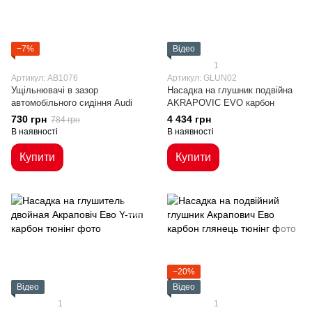
−7%
Відео
1
Артикул: AB1076
Артикул: GLUN02
Ущільнювачі в зазор
Насадка на глушник подвійна
автомобільного сидіння Audi
AKRAPOVIC EVO карбон
730 грн
4 434 грн
784 грн
В наявності
В наявності
Купити
Купити
−20%
Відео
Відео
1
1