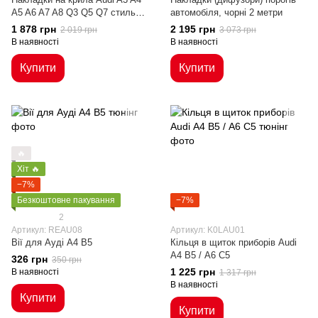
A5 A6 A7 A8 Q3 Q5 Q7 стиль
автомобіля, чорні 2 метри
ABT
1 878 грн
2 195 грн
2 019 грн
3 073 грн
В наявності
В наявності
Купити
Купити
🔥
Хіт 🔥
−7%
Безкоштовне пакування
−7%
2
Артикул: REAU08
Артикул: K0LAU01
Вії для Ауді А4 B5
Кільця в щиток приборів Audi
А4 B5 / А6 C5
326 грн
350 грн
1 225 грн
В наявності
1 317 грн
В наявності
Купити
Купити