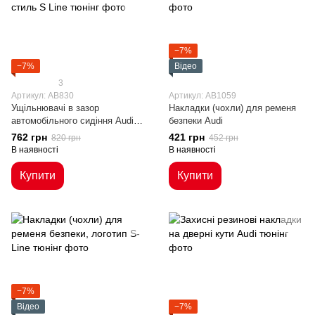
−7%
−7%
Відео
3
Артикул: AB830
Артикул: AB1059
Ущільнювачі в зазор
Накладки (чохли) для ременя
автомобільного сидіння Audi
безпеки Audi
стиль S Line
762 грн
421 грн
820 грн
452 грн
В наявності
В наявності
Купити
Купити
−7%
Відео
−7%