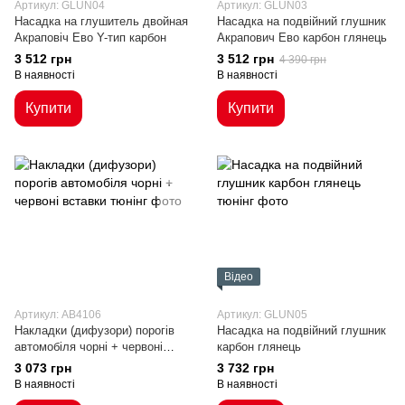
Артикул: GLUN04
Артикул: GLUN03
Насадка на глушитель двойная
Насадка на подвійний глушник
Акраповіч Ево Y-тип карбон
Акрапович Ево карбон глянець
3 512 грн
3 512 грн
4 390 грн
В наявності
В наявності
Купити
Купити
Відео
Артикул: AB4106
Артикул: GLUN05
Накладки (дифузори) порогів
Насадка на подвійний глушник
автомобіля чорні + червоні
карбон глянець
вставки
3 073 грн
3 732 грн
В наявності
В наявності