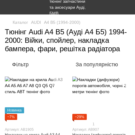
Каталог
AUDI
A4 B5 (1994-2000)
Тюнінг Audi A4 B5 (Ауді А4 Б5) 1994-
2000: Війки, спойлер, накладка
бампера, фари, решітка радіатора
Фільтр
За популярністю
Новинка
−7%
−29%
1
Артикул: AB1905
Артикул: AB907
Накладки на крила Audi A3 A4
Накладки (дифузори) порогів