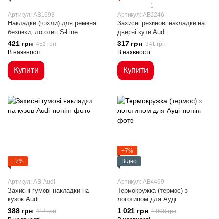
1
Артикул: AB1693
Артикул: AB2246
Накладки (чохли) для ременя
Захисні резинові накладки на
безпеки, логотип S-Line
дверні кути Audi
421 грн
317 грн
452 грн
341 грн
В наявності
В наявності
Купити
Купити
−7%
−7%
Відео
Артикул: AB-Audi
Артикул: AB4499
Захисні гумові накладки на
Термокружка (термос) з
кузов Audi
логотипом для Ауді
388 грн
1 021 грн
417 грн
1 098 грн