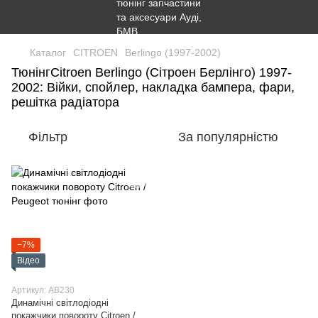
Каталог
CITROEN
Berlingo (1997-2002)
ТюнінгCitroen Berlingo (Сітроен Берлінго) 1997-
2002: Війки, спойлер, накладка бампера, фари,
решітка радіатора
Фільтр
За популярністю
−7%
Відео
Артикул: AB230
Динамічні світлодіодні
покажчики повороту Citroen /