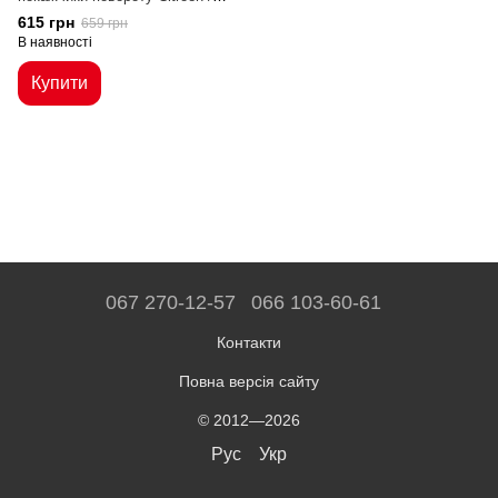
Peugeot
615 грн
659 грн
В наявності
Купити
067 270-12-57
066 103-60-61
Контакти
Повна версія сайту
© 2012—2026
Рус
Укр