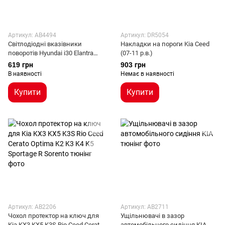
Артикул: AB4494
Артикул: DR5054
Світлодіодні вказівники
Накладки на пороги Kia Ceed
поворотів Hyundai i30 Elantra
(07-11 р.в.)
Avante / Kia Ceed ED Pro Rio 3
619 грн
903 грн
Rondo
В наявності
Немає в наявності
Купити
Купити
Артикул: AB2206
Артикул: AB2711
Чохол протектор на ключ для
Ущільнювачі в зазор
Kia KX3 KX5 K3S Rio Ceed Cerato
автомобільного сидіння KIA