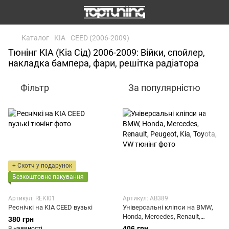
Каталог
KIA
CEED (2006-2009)
Тюнінг KIA (Кіа Сід) 2006-2009: Війки, спойлер,
накладка бампера, фари, решітка радіатора
Фільтр
За популярністю
+ Скотч у подарунок
Безкоштовне пакування
Артикул: REKI01
Артикул: AB389
Реснічкі на KIA CEED вузькі
Універсальні кліпси на BMW,
Honda, Mercedes, Renault,
380 грн
Peugeot, Kia, Toyota, VW
406 грн
В наявності