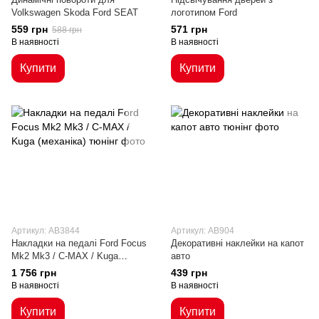
Volkswagen Skoda Ford SEAT
логотипом Ford
559 грн
571 грн
588 грн
В наявності
В наявності
Купити
Купити
Артикул: AB3844
Артикул: AB904
Накладки на педалі Ford Focus
Декоративні наклейки на капот
Mk2 Mk3 / C-MAX / Kuga
авто
(механіка)
1 756 грн
439 грн
В наявності
В наявності
Купити
Купити