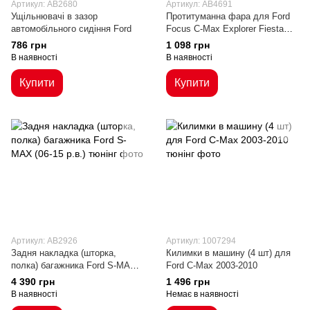
Артикул: AB2680
Артикул: AB4691
Ущільнювачі в зазор
Протитуманна фара для Ford
автомобільного сидіння Ford
Focus C-Max Explorer Fiesta
Acura ILX RDX TSX TL
786 грн
1 098 грн
В наявності
В наявності
Купити
Купити
Артикул: AB2926
Артикул: 1007294
Задня накладка (шторка,
Килимки в машину (4 шт) для
полка) багажника Ford S-MAX
Ford C-Max 2003-2010
(06-15 р.в.)
4 390 грн
1 496 грн
В наявності
Немає в наявності