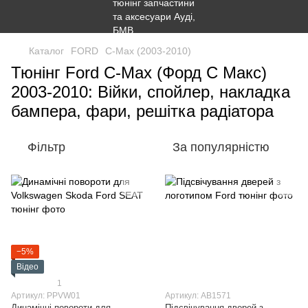
Каталог
FORD
C-Max (2003-2010)
Тюнінг Ford C-Max (Форд С Макс)
2003-2010: Війки, спойлер, накладка
бампера, фари, решітка радіатора
Фільтр
За популярністю
−5%
Відео
1
Артикул: PPVW01
Артикул: AB1571
Динамічні повороти для
Підсвічування дверей з