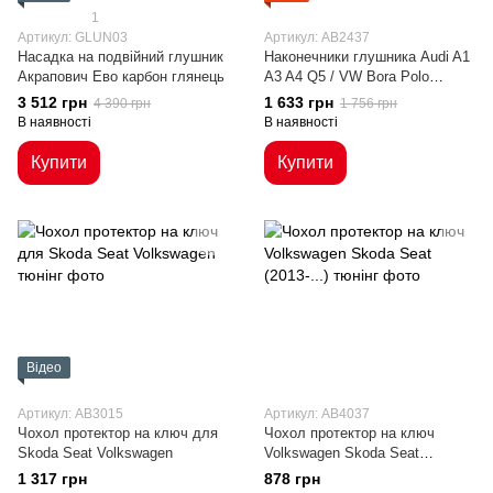
1
Артикул: GLUN03
Артикул: AB2437
Насадка на подвійний глушник
Наконечники глушника Audi A1
Акрапович Ево карбон глянець
A3 A4 Q5 / VW Bora Polo
Passat B7 CC Golf 6 7 Tiguan
3 512 грн
1 633 грн
4 390 грн
1 756 грн
чорні 7.5 см
В наявності
В наявності
Купити
Купити
Відео
Артикул: AB3015
Артикул: AB4037
Чохол протектор на ключ для
Чохол протектор на ключ
Skoda Seat Volkswagen
Volkswagen Skoda Seat
(2013-...)
1 317 грн
878 грн