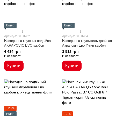
Відео
Відео
1
1
Артикул: GLUN02
Артикул: GLUN04
Насадка на глушник подвійна
Насадка на глушитель двойная
AKRAPOVIC EVO карбон
Акраповіч Ево Y-тип карбон
4 434 грн
3 512 грн
В наявності
В наявності
Купити
Купити
−20%
Відео
−7%