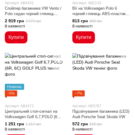
Артикул: AB4351
Артикул: AB2133
Спойлер багажника VW Vento /
Вії на Volkswagen Polo 6
Polo седан чорний глянець
чорний глянець ABS-пластик
ABS-пластик (10-17 р.в.)
(11-17 р.в.)
2 919 грн
813 грн
3 073 грн
856 грн
В наявності
В наявності
Купити
Купити
Новинка
−5%
−7%
Артикул: AB4372
Артикул: AB3787
Центральний стоп-сигнал на
Підсвічування багажника (LED)
Volkswagen Golf 6,7,POLO (6R,
Audi Porsche Seat Skoda VW
6C) GOLF PLUS
1 251 грн
572 грн
1 317 грн
615 грн
В наявності
В наявності