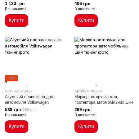
Peugeot, Kia, Toyota, VW
1 133 грн
406 грн
В наявності
В наявності
Купити
Купити
−5%
1
2
Артикул: AB434
Артикул: AB963
Акулячий плавник на дах
Маркер-авторучка для
автомобіля Volkswagen
протектора автомобільних шин
538 грн
299 грн
566 грн
В наявності
В наявності
Купити
Купити