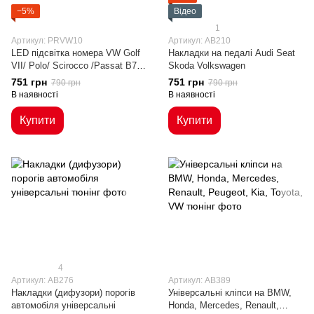
−5%
Відео
1
Артикул: PRVW10
Артикул: AB210
LED підсвітка номера VW Golf
Накладки на педалі Audi Seat
VII/ Polo/ Scirocco /Passat B7 /
Skoda Volkswagen
B8 / CC
751 грн
751 грн
790 грн
790 грн
В наявності
В наявності
Купити
Купити
4
Артикул: AB276
Артикул: AB389
Накладки (дифузори) порогів
Універсальні кліпси на BMW,
автомобіля універсальні
Honda, Mercedes, Renault,