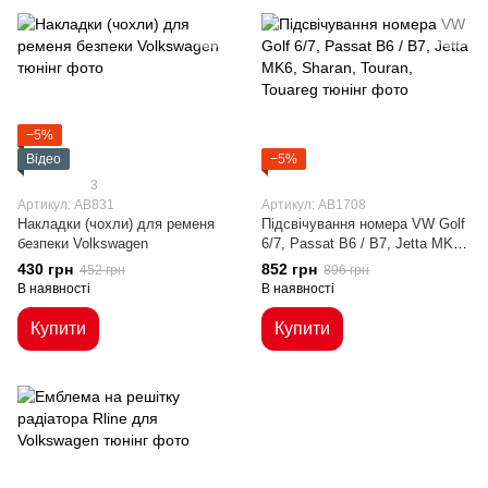
−5%
Відео
−5%
3
Артикул: AB831
Артикул: AB1708
Накладки (чохли) для ременя
Підсвічування номера VW Golf
безпеки Volkswagen
6/7, Passat B6 / B7, Jetta MK6,
Sharan, Touran, Touareg
430 грн
852 грн
452 грн
896 грн
В наявності
В наявності
Купити
Купити