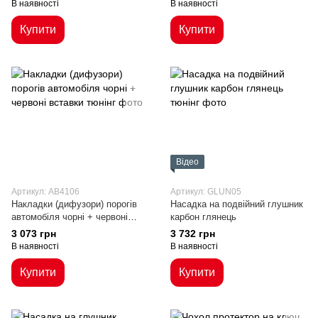
В наявності
В наявності
Купити
Купити
Відео
Артикул: AB4106
Артикул: GLUN05
Накладки (дифузори) порогів
Насадка на подвійний глушник
автомобіля чорні + червоні
карбон глянець
вставки
3 073 грн
3 732 грн
В наявності
В наявності
Купити
Купити