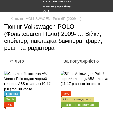
Каталог
VOLKSWAGEN
Polo 6R (2009-...)
Тюнінг Volkswagen POLO
(Фольксваген Поло) 2009-...: Війки,
спойлер, накладка бампера, фари,
решітка радіатора
Фільтр
За популярністю
Новинка
−5%
Хіт 🔥
+ Скотч у подарунок
−5%
Безкоштовне пакування