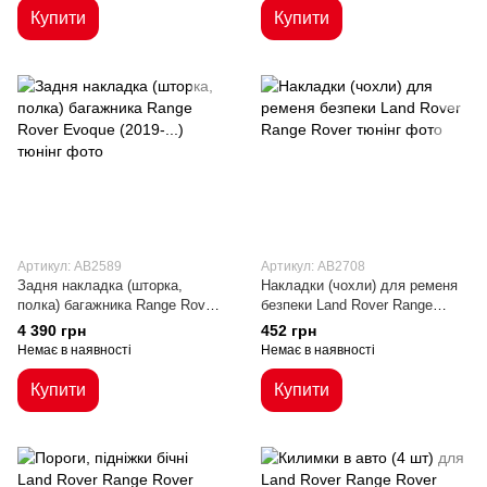
Купити
Купити
Артикул: AB2589
Артикул: AB2708
Задня накладка (шторка,
Накладки (чохли) для ременя
полка) багажника Range Rover
безпеки Land Rover Range
Evoque (2019-...)
Rover
4 390 грн
452 грн
Немає в наявності
Немає в наявності
Купити
Купити