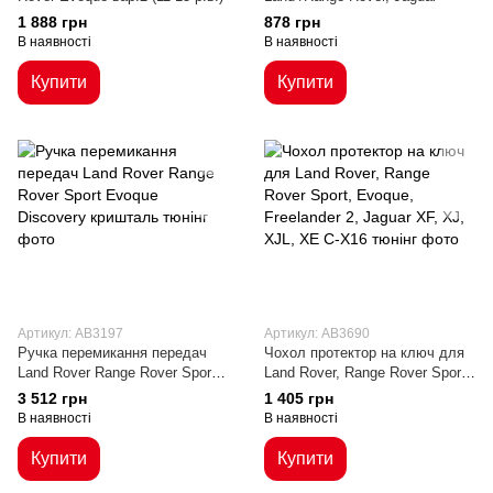
1 888 грн
878 грн
В наявності
В наявності
Купити
Купити
Артикул: AB3197
Артикул: AB3690
Ручка перемикання передач
Чохол протектор на ключ для
Land Rover Range Rover Sport
Land Rover, Range Rover Sport,
Evoque Discovery кришталь
Evoque, Freelander 2, Jaguar
3 512 грн
1 405 грн
XF, XJ, XJL, XE C-X16
В наявності
В наявності
Купити
Купити