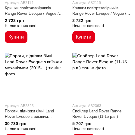
Артикул: AB2114
Артикул: AB2115
Кришки повітрязабірників
Кришки повітрязабірників
Range Rover Evoque / Vogue /
Range Rover Evoque / Vogue /
Freelander 2 / Discovery 4 /
Freelander 2 / Discovery 4 /
2 722 грн
2 722 грн
Discovery Sport
Discovery Sport вар.2
Немає в наявності
Немає в наявності
Купити
Купити
Артикул: AB2323
Артикул: AB2363
Пороги, підніжки бічні Land
Cпойлер Land Rover Range
Rover Evoque з виїзним
Rover Evoque (11-15 р.в.)
механізмом (2015-...)
30 730 грн
5 707 грн
Немає в наявності
Немає в наявності