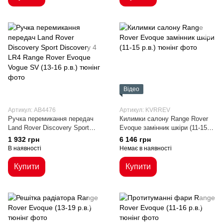
Відео
Артикул: AB4476
Артикул: KVRREV
Ручка перемикання передач
Килимки салону Range Rover
Land Rover Discovery Sport
Evoque замінник шкіри (11-15
Discovery 4 LR4 Range Rover
р.в.)
1 932 грн
6 146 грн
Evoque Vogue SV (13-16 р.в.)
В наявності
Немає в наявності
Купити
Купити