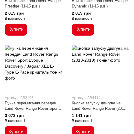
Бризковики Land Rover Evoque
Бризковики Land Rover Evoque
Prestige (11-15 р.в.)
Dynamic (11-15 р.в.)
2 019 грн
2 019 грн
В наявності
В наявності
Купити
Купити
Артикул: AB3196
Артикул: AB4414
Ручка перемикання передач
Кнопка запуску двигуна на
Land Rover Range Rover Sport
Land Rover Range Rover (2013-
Evoque Discovery / Jaguar XEL
2019)
3 073 грн
1 141 грн
E-Type E-Pace кришталь
В наявності
В наявності
Купити
Купити