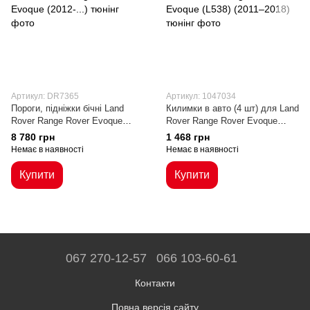
Артикул: DR7365
Артикул: 1047034
Пороги, підніжки бічні Land
Килимки в авто (4 шт) для Land
Rover Range Rover Evoque
Rover Range Rover Evoque
(2012-...)
(L538) (2011–2018)
8 780 грн
1 468 грн
Немає в наявності
Немає в наявності
Купити
Купити
067 270-12-57
066 103-60-61
Контакти
Повна версія сайту