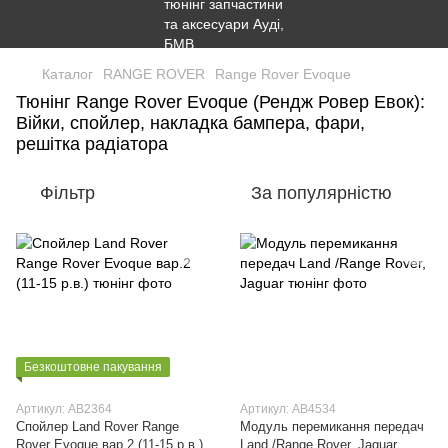
Каталог
RANGE ROVER
Range Rover Evoque
Тюнінг Range Rover Evoque (Рендж Ровер Евок):
Війки, спойлер, накладка бампера, фари,
решітка радіатора
Фільтр
За популярністю
Безкоштовне пакування
Артикул: AB2364
Артикул: AB4534
Cпойлер Land Rover Range
Модуль перемикання передач
Rover Evoque вар.2 (11-15 р.в.)
Land /Range Rover, Jaguar