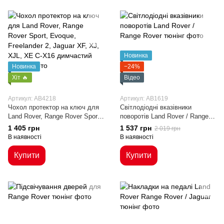
Новинка
Новинка
−24%
Хіт 🔥
Відео
Артикул: AB4218
Артикул: AB1619
Чохол протектор на ключ для
Світлодіодні вказівники
Land Rover, Range Rover Sport,
поворотів Land Rover / Range
Evoque, Freelander 2, Jaguar
Rover
1 405 грн
1 537 грн
2 019 грн
XF, XJ, XJL, XE C-X16
В наявності
В наявності
димчастий
Купити
Купити