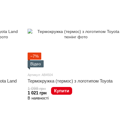
−7%
Відео
Артикул: AB4504
ota Land
Термокружка (термос) з логотипом Toyota
1 098 грн
Купити
1 021 грн
В наявності