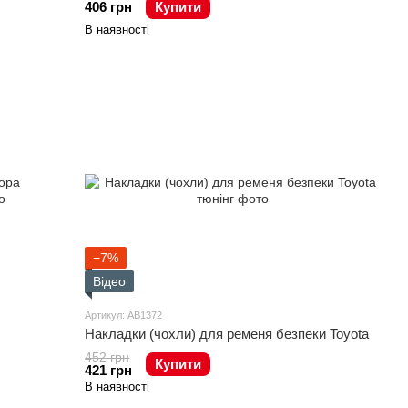
406 грн
Купити
В наявності
−7%
Відео
Артикул: AB1372
Накладки (чохли) для ременя безпеки Toyota
452 грн
Купити
421 грн
В наявності