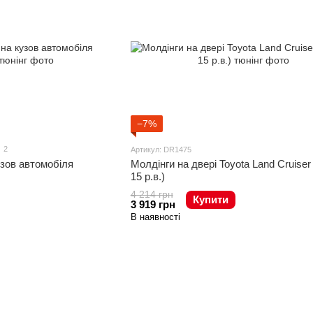
−7%
2
Артикул: DR1475
узов автомобіля
Молдінги на двері Toyota Land Cruiser 
15 р.в.)
4 214 грн
Купити
3 919 грн
В наявності