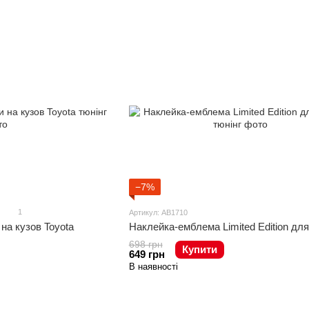
−7%
1
Артикул: AB1710
 на кузов Toyota
Наклейка-емблема Limited Edition для
698 грн
Купити
649 грн
В наявності