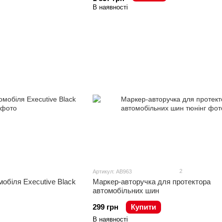
В наявності
2
Артикул: AB963
обіля Executive Black
Маркер-авторучка для протектора
автомобільних шин
299 грн
Купити
В наявності