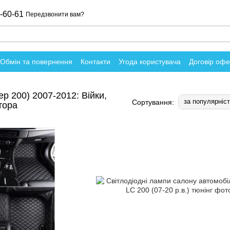
-60-61
Передзвонити вам?
Обмін та повернення
Контакти
Угода користувача
Договір оф
о магазин
ер 200) 2007-2012: Війки,
за популярніс
Сортування:
тора