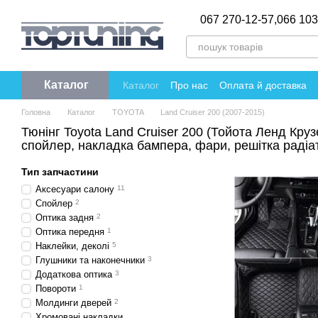
Перейти до основного контенту
067 270-12-57,
066 103
Каталог
Каталог
Про нас
Оплата й доставка
Політика конфіденційності
Відгуки пр
Головна
Каталог
TOYOTA
Land Cruiser 200 (2007-2015)
Тюнінг Toyota Land Cruiser 200 (Тойота Ленд Круз
спойлер, накладка бампера, фари, решітка радіа
Тип запчастини
Аксесуари салону
11
Спойлер
2
Оптика задня
2
Оптика передня
1
Наклейки, деколі
5
Глушники та наконечники
3
Додаткова оптика
3
Повороти
1
Молдинги дверей
2
Хромовані накладки,