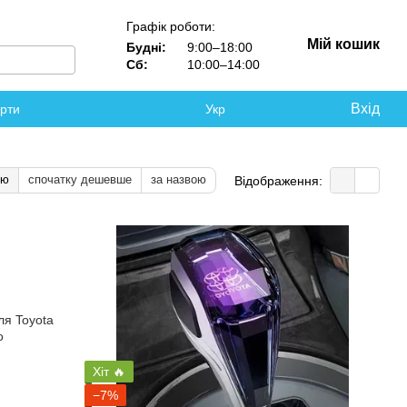
Графік роботи:
Мій кошик
Будні:
9:00–18:00
Сб:
10:00–14:00
Вхід
ерти
Укр
тю
спочатку дешевше
за назвою
Відображення:
Хіт 🔥
−7%