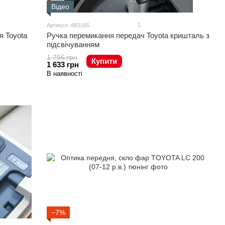
Відео
1
Артикул: AB3165
я Toyota
Ручка перемикання передач Toyota кришталь з
підсвічуванням
1 756 грн
Купити
1 633 грн
В наявності
−7%