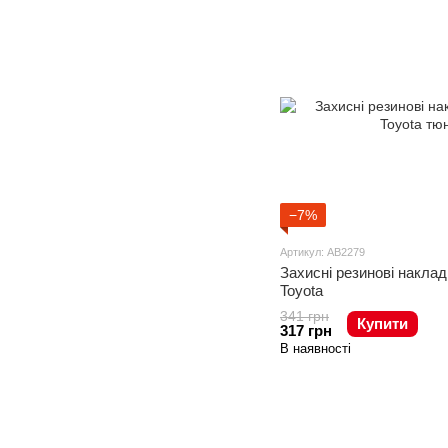
−7%
Артикул: AB2279
Захисні резинові наклад
Toyota
341 грн
Купити
317 грн
В наявності