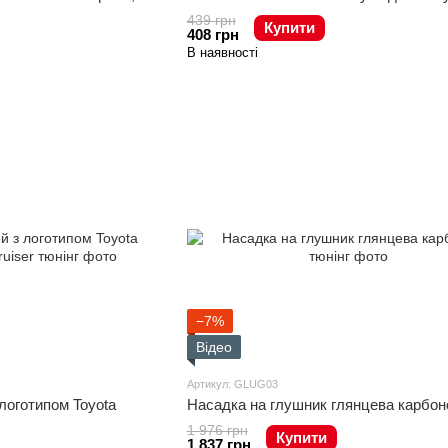
439 грн
Купити
408 грн
В наявності
−7%
Відео
Артикул: GLUG03
логотипом Toyota
Насадка на глушник глянцева карбон
1 976 грн
Купити
1 837 грн