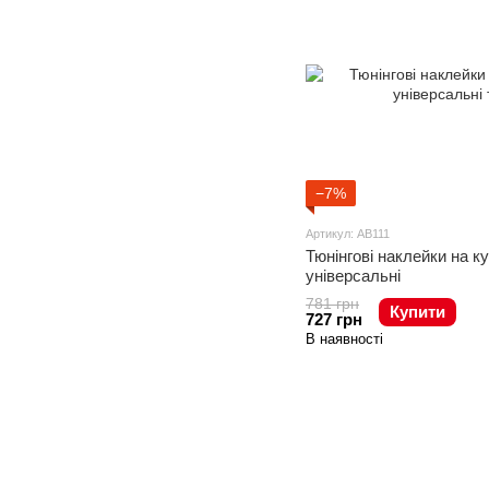
−7%
Артикул: AB111
Тюнінгові наклейки на к
універсальні
781 грн
Купити
727 грн
В наявності