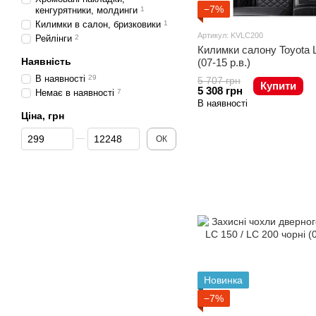
−7%
кенгурятники, молдинги
1
Килимки в салон, бризковики
1
Артикул: KVLC200
Рейлінги
2
Килимки салону Toyota 
Наявність
(07-15 р.в.)
В наявності
29
5 707 грн
Купити
5 308 грн
Немає в наявності
7
В наявності
Ціна, грн
Від Ціна, грн
До Ціна, грн
ОК
Новинка
−7%