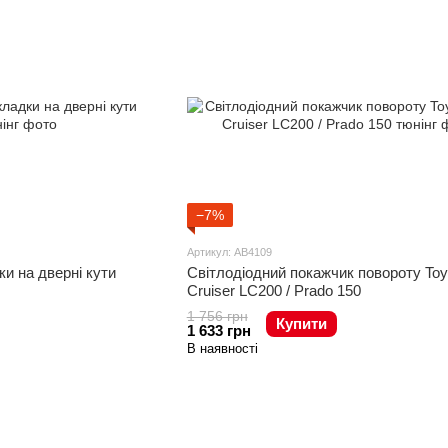
−7%
Артикул: AB4109
ки на дверні кути
Світлодіодний покажчик повороту Toy
Cruiser LC200 / Prado 150
1 756 грн
Купити
1 633 грн
В наявності