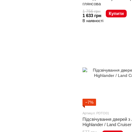
глянсова
1 756 грн
Купити
1 633 грн
В наявності
−7%
Артикул: PDTO01
Підсвічування дверей з 
Highlander / Land Cruiser