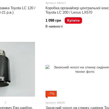
Артикул: AB2117
замка Toyota LC 120 /
Коробка органайзер центральної конс
-21 р.в.)
Toyota LC 200 / Lexus LX570
1 098 грн
Купити
В наявності
−7%
2
Артикул: AB659
опович Ево карбон,
Захисний чохол на спинку сидіння To