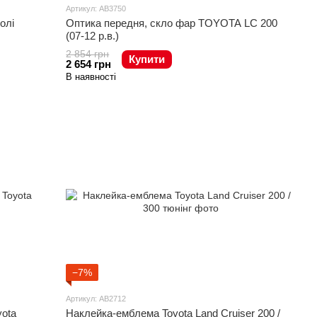
Артикул: AB3750
олі
Оптика передня, скло фар TOYOTA LC 200
(07-12 р.в.)
2 854 грн
Купити
2 654 грн
В наявності
−7%
Артикул: AB2712
yota
Наклейка-емблема Toyota Land Cruiser 200 /