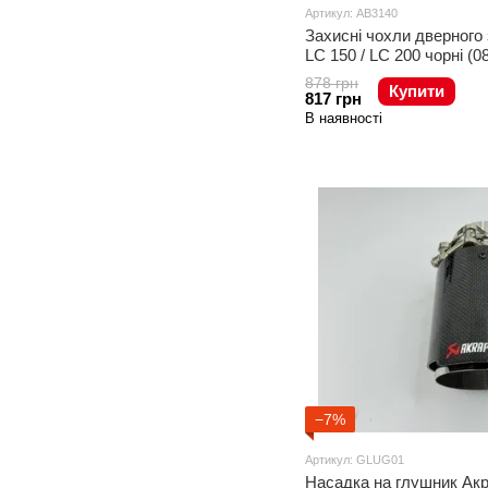
Артикул: AB3140
Захисні чохли дверного 
LC 150 / LC 200 чорні (08
878 грн
Купити
817 грн
В наявності
−7%
Артикул: GLUG01
Насадка на глушник Акр