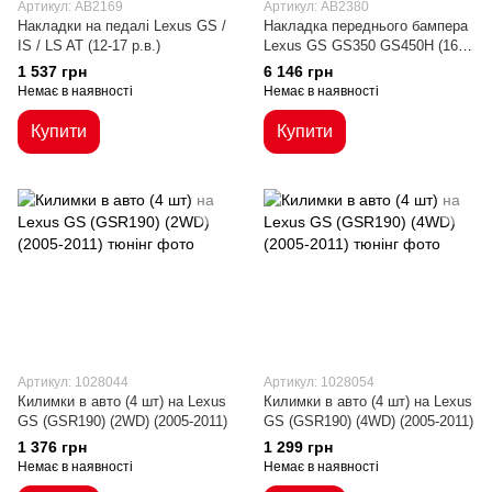
Артикул: AB2169
Артикул: AB2380
Накладки на педалі Lexus GS /
Накладка переднього бампера
IS / LS AT (12-17 р.в.)
Lexus GS GS350 GS450H (16-
20 р.в.)
1 537 грн
6 146 грн
Немає в наявності
Немає в наявності
Купити
Купити
Артикул: 1028044
Артикул: 1028054
Килимки в авто (4 шт) на Lexus
Килимки в авто (4 шт) на Lexus
GS (GSR190) (2WD) (2005-2011)
GS (GSR190) (4WD) (2005-2011)
1 376 грн
1 299 грн
Немає в наявності
Немає в наявності