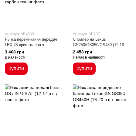
Артикул: AB4533
Артикул: AB707
Ручка перемикання передач
Спойлер на Lexus
LEXUS кришталева з
GS250/GS350/GS450 (12-16
оригінальним лого, під карбон
р.в.)
3 468 грн
2 458 грн
В наявності
Немає в наявності
Купити
Купити