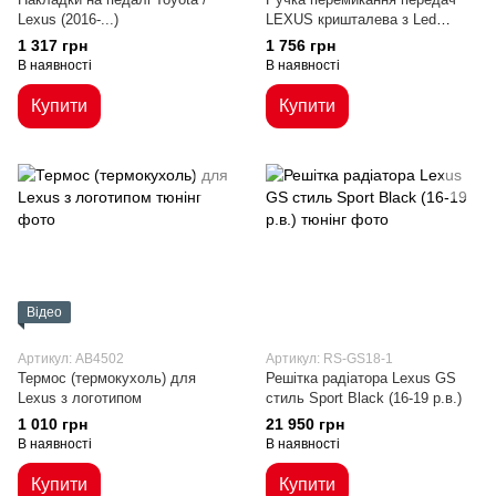
Lexus (2016-...)
LEXUS кришталева з Led
підсвічуванням
1 317 грн
1 756 грн
В наявності
В наявності
Купити
Купити
Відео
Артикул: AB4502
Артикул: RS-GS18-1
Термос (термокухоль) для
Решітка радіатора Lexus GS
Lexus з логотипом
стиль Sport Black (16-19 р.в.)
1 010 грн
21 950 грн
В наявності
В наявності
Купити
Купити