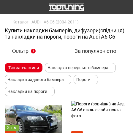
Каталог
AUDI
A6 C6 (2004-2011)
Купити накладки бамперів, дифузори(спідниця)
та накладки на пороги, пороги на Audi A6 C6
Фільтр
За популярністю
1
Тип запчастини
Накладка переднього бампера
Накладка заднього бампера
Пороги
Накладки на пороги
Хіт 🔥