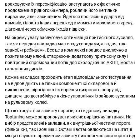
враховуючи їх персоніфікацію, виступають як фактичне
продовження рідного бампера, роблячи його не тільки
виразним, але і захищеним. Йдеться про гасінні ударів від
каменів, гілок та інших перешкод в моменти можливого крену,
діагоналі через обмежені ходів підвіски.
На окрему увагу заслуговує оптимізація притискного зусилля,
так як передня накладка має воздуховодами, а задня, так
званої, «гребінцем». Все це в комплексі працює виключно в
позитивному ключі, створюючи додаткову притискну силу і
повітряний спрямований потік для охолодження АКПП, моста і
гальмівних дисків.
Кожна накладка проходить етап відповідального тестування
на відповідність не тільки компонентної складової, а й
виключення вірогідності створення вихрового опору під
днищем, що дестабілізує якісне управління із зайвою зусиллям
на рульовому колесі.
Що ж стосується захисту порогів, то і в даному випадку
Toptuning може запропонувати якісне вирішення питання. На
вибір представлені накладки, як внутрішньої частини порога
(фільонки), так і зовнішні. Останні встановлюються на штатні
місця і служать предметом захисту нижньої частини порога від