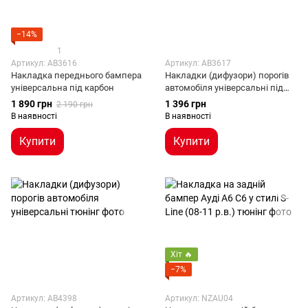
−14%
1
Артикул: AB3616
Артикул: AB3617
Накладка переднього бампера
Накладки (дифузори) порогів
універсальна під карбон
автомобіля універсальні під
карбон
1 890 грн
1 396 грн
2 190 грн
В наявності
В наявності
Купити
Купити
Хіт 🔥
−7%
Артикул: AB4398
Артикул: NZAU04