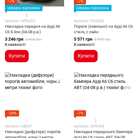
−7%
−7%
Швидка відправка
Швидка відправка
3
Артикул: NPAU03
Артикул: POAU02
Накладка передня на Ауді А6
Пороги (зовнішні) на Ауді А6 С6
С6 S-line (04-08 р.в.)
стиль с лайн
3 246 грн
5 571 грн
3 490 грн
5 990 грн
В наявності
В наявності
Купити
Купити
−29%
−7%
1
2
Артикул: AB907
Артикул: NPAU04
Накладки (дифузори) порогів
Накладка переднього бампера
автомобіля, чорні 2 метри
Ауді А6 С6 стиль ABT (04-08