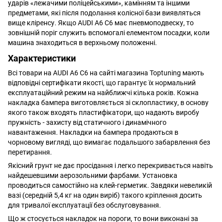
ударів «лежачими поліцейськими», камінням та іншими
предметами, які після подолання колісної бази виявляться
вище кліренсу. Якщо AUDI A6 C6 має пневмоподвеску, то
зовнішній поріг служить вспомогалі елементом посадки, коли
машина знаходиться в верхньому положенні.
Характеристики
Всі товари на AUDI A6 C6 на сайті магазина Toptuning мають
відповідні сертифікати якості, що гарантує їх нормальний
експлуатаційний режим на найближчі кілька років. Кожна
накладка бампера виготовляється зі склопластику, в основу
якого також входять пластифікатори, що надають виробу
пружність - захисту від статичного і динамічного
навантаження. Накладки на бампера продаються в
чорновому вигляді, що вимагає подальшого забарвлення без
перетирання.
Якісний грунт не дає просідання і легко перекривається навіть
найдешевшими аерозольними фарбами. Установка
проводиться самостійно на клей-герметик. Завдяки невеликій
вазі (середній 5,4 кг на один виріб) такого кріплення досить
для тривалої експлуатації без обслуговування.
Що ж стосується накладок на пороги, то вони виконані за