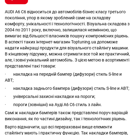
AUDI A6 C6 відноситься до автомобілів бізнес класу третього
покоління, упор в якому зроблений саме на складову
комфорту, унікальності і технологічності. Візуальна складова з
2004 по 2011 року, включно, залишилася незмінною, що
вимагає від більшості власників пошуку компромісних рішень.
В аспекті таких інтернет-магазин Toptuning.ua допоможе
надати найкращі продукти для візуального стайлінгу машини.
В кінцевому підсумку, можна отримати все той же практичний,
але, і зовні унікальний автомобіль. З цією метою в асортименті
представлені такі товари:
· накладка на передній бампер (дифузори) стиль S-line и
ABT;
· накладка заднього бампера (дифузори) стиль S-line и ABT;
· універсальні захисні накладки на пороги;
· пороги (зовнішні) на Ауді А6 С6 стиль з лайн.
Самі ж накладки бамперів також представлені поруч варіацій
виконання, як по частині дизайну, так і технологічних рішень.
Варто відзначити, що всі перераховані вище елементи
стайлінгу мають і практичну функцію. Так накладки бамперів,