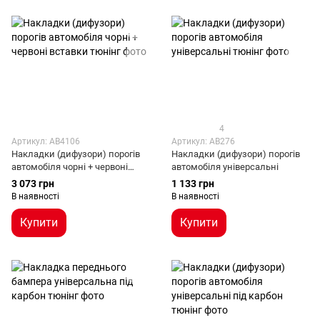
4
Артикул: AB4106
Артикул: AB276
Накладки (дифузори) порогів
Накладки (дифузори) порогів
автомобіля чорні + червоні
автомобіля універсальні
вставки
3 073 грн
1 133 грн
В наявності
В наявності
Купити
Купити