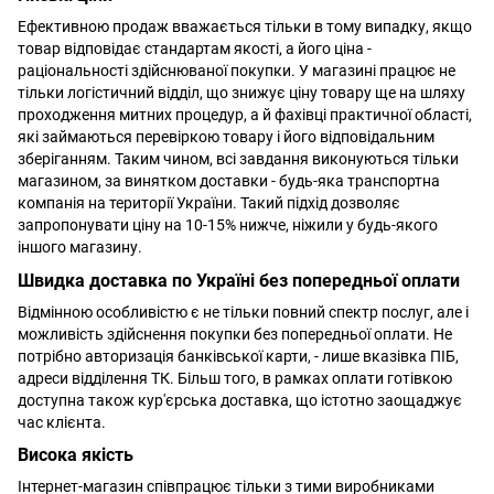
Ефективною продаж вважається тільки в тому випадку, якщо
товар відповідає стандартам якості, а його ціна -
раціональності здійснюваної покупки. У магазині працює не
тільки логістичний відділ, що знижує ціну товару ще на шляху
проходження митних процедур, а й фахівці практичної області,
які займаються перевіркою товару і його відповідальним
зберіганням. Таким чином, всі завдання виконуються тільки
магазином, за винятком доставки - будь-яка транспортна
компанія на території України. Такий підхід дозволяє
запропонувати ціну на 10-15% нижче, ніжили у будь-якого
іншого магазину.
Швидка доставка по Україні без попередньої оплати
Відмінною особливістю є не тільки повний спектр послуг, але і
можливість здійснення покупки без попередньої оплати. Не
потрібно авторизація банківської карти, - лише вказівка ПІБ,
адреси відділення ТК. Більш того, в рамках оплати готівкою
доступна також кур'єрська доставка, що істотно заощаджує
час клієнта.
Висока якість
Інтернет-магазин співпрацює тільки з тими виробниками