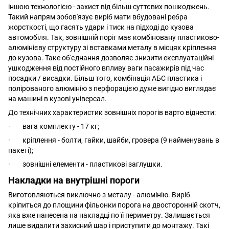
іншою технологією - захист від більш суттєвих пошкоджень.
Такий напрям зобов'язує виріб мати вбудовані ребра
жорсткості, що гасять удари і тиск на підході до кузова
автомобіля. Так, зовнішній поріг має комбіновану пластиково-
алюмінієву структуру зі вставками металу в місцях кріплення
до кузова. Таке об'єднання дозволяє знизити експлуатаційні
ушкодження від постійного впливу ваги пасажирів під час
посадки / висадки. Більш того, комбінація АБС пластика і
полірованого алюмінію з перфорацією дуже вигідно виглядає
на машині в кузові універсал.
До технічних характеристик зовнішніх порогів варто віднести:
· вага комплекту - 17 кг;
· кріплення - болти, гайки, шайби, гровера (9 найменувань в
пакеті);
· зовнішні елементи - пластикові заглушки.
Накладки на внутрішні пороги
Виготовляються виключно з металу - алюмінію. Виріб
кріпиться до площини фільонки порога на двосторонній скотч,
яка вже нанесена на накладці по її периметру. Залишається
лише видалити захисний шар і приступити до монтажу. Такі