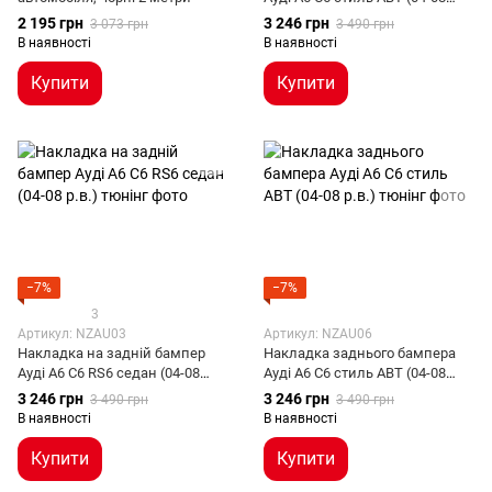
р.в.)
2 195 грн
3 246 грн
3 073 грн
3 490 грн
В наявності
В наявності
Купити
Купити
−7%
−7%
3
Артикул: NZAU03
Артикул: NZAU06
Накладка на задній бампер
Накладка заднього бампера
Ауді А6 С6 RS6 седан (04-08
Ауді А6 С6 стиль АВТ (04-08
р.в.)
р.в.)
3 246 грн
3 246 грн
3 490 грн
3 490 грн
В наявності
В наявності
Купити
Купити