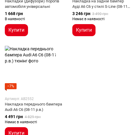
Накладки (дифузори) порогів
Накладка на задній бампер
автомобіля універсальні
Ауді А6 С6 у стилі S-Line (08-11
р.в.)
1 668 грн
3 246 грн
3 490 грн
В наявності
Немає в наявності
Купити
Купити
−7%
Артикул: AB2552
Накладка переднього бампера
Audi A6 C6 (08-11 р.в.)
4 491 грн
4 829 грн
Немає в наявності
Купити