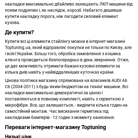
накладки максимально дбайливо захищають ЛКП машини від
появи подряпин і, як наслідок, корозії. Набагато дешевше
купити накладку порога, ніж лагодити силовий елемент
кузова.
Де купити?
Купити всі ці елементи стайлінгу можна в інтернет-магазині
Toptuning.ua, який відправляє покупки не тільки по Києву, але
і всієї України. Більш того, обробка замовлення з кошика
клієнта проводиться безпосередньо в день звернення. Отже,
це дає можливість отримати бажані кузовні елементи за
кілька днів навіть у найвіддаленіших куточках країни.
Цінова політика магазину спрямована на власників AUDI A6
C6 (2004-2011) з будь-яким бюджетом на тюнінг машини. Всі
накладки максимально демократичні за ціною і
поставляються в повному комплекті, навіть з серветкою з
мікрофібри. Все, що залишається, - виділити кілька годин на
самостійний монтаж. Час висихання герметика під
накладками бамперів - 12 годин з моменту нанесення.
Переваги інтернет-магазину Toptuning
Низькі ціни