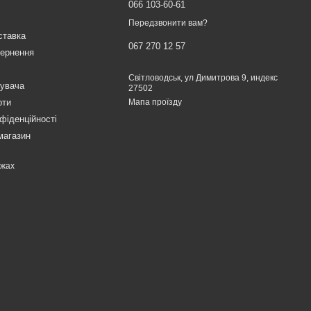
066 103-60-61
Передзвонити вам?
ставка
067 270 12 57
вернення
Світловодськ, ул Димитрова 9, индекс
тувача
27502
рти
Мапа проїзду
фіденційності
магазин
ежах