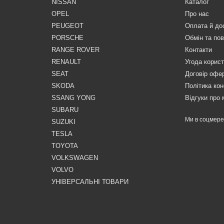
NISSAN
Каталог
OPEL
Про нас
PEUGEOT
Оплата й до
PORSCHE
Обмін та по
RANGE ROVER
Контакти
RENAULT
Угода корис
SEAT
Договір офе
SKODA
Політика кон
SSANG YONG
Відгуки про 
SUBARU
Ми в соцмер
SUZUKI
TESLA
TOYOTA
VOLKSWAGEN
VOLVO
УНІВЕРСАЛЬНІ ТОВАРИ