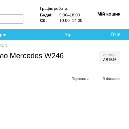
Графік роботи:
Мій кошик
Будні:
9:00–18:00
Сб:
10:00–14:00
Вхід
ерти
Укр
 W246
кло Mercedes W246
Артикул
AB1546
Порівняти
В бажання