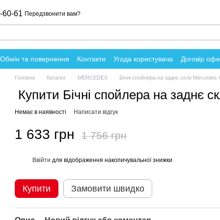
-60-61
Передзвонити вам?
Обмін та повернення
Контакти
Угода користувача
Договір оф
о магазин
Головна
Каталог
MERCEDES
Бічні спойлера на заднє скло Mercedes
Купити Бічні спойлера на заднє с
Немає в наявності
Написати відгук
1 633 грн
1 756 грн
Ввійти
для відображення накопичувальної знижки
%
Купити
Замовити швидко