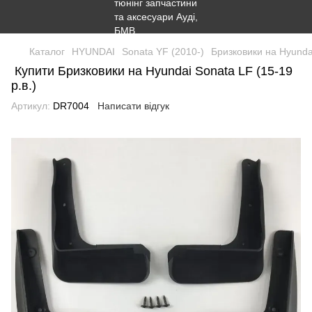
Каталог
HYUNDAI
Sonata YF (2010-)
Бризковики на Hyundai
Купити Бризковики на Hyundai Sonata LF (15-19
р.в.)
Артикул:
DR7004
Написати відгук