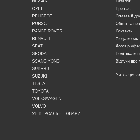
NISSAN
Каталог
OPEL
Про нас
PEUGEOT
Оплата й до
PORSCHE
Обмін та по
RANGE ROVER
Контакти
RENAULT
Угода корис
SEAT
Договір офе
SKODA
Політика кон
SSANG YONG
Відгуки про 
SUBARU
Ми в соцмер
SUZUKI
TESLA
TOYOTA
VOLKSWAGEN
VOLVO
УНІВЕРСАЛЬНІ ТОВАРИ