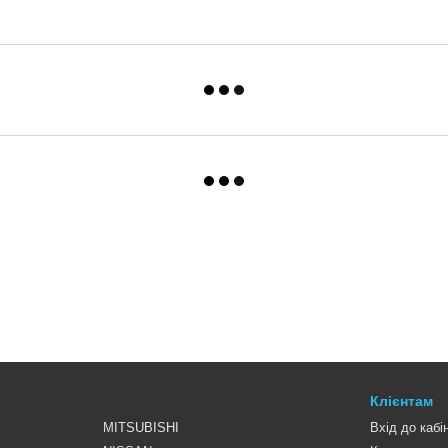
Клієнтам
MITSUBISHI
Вхід до кабі