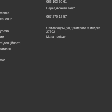
066 103-60-61
Передзвонити вам?
ставка
067 270 12 57
вернення
Світловодськ, ул Димитрова 9, индекс
тувача
27502
рти
Мапа проїзду
фіденційності
магазин
ежах