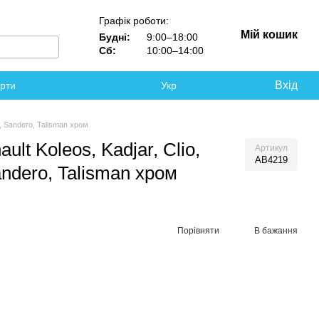
Графік роботи:
Мій кошик
Будні:
9:00–18:00
Сб:
10:00–14:00
Вхід
ерти
Укр
, Sandero, Talisman хром
t Koleos, Kadjar, Clio,
Артикул
AB4219
ndero, Talisman хром
Порівняти
В бажання