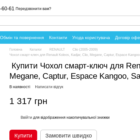
-60-61
Передзвонити вам?
Обмін та повернення
Контакти
Угода користувача
Договір оф
о магазин
Головна
Каталог
RENAULT
Clio (2005-2009)
Чохол смарт-ключ для Renault Koleos, Kadjar, Clio, Megane, Captur, Espace Kangoo
Купити Чохол смарт-ключ для Renaul
Megane, Captur, Espace Kangoo, Sa
В наявності
Написати відгук
1 317 грн
Ввійти
для відображення накопичувальної знижки
%
Купити
Замовити швидко