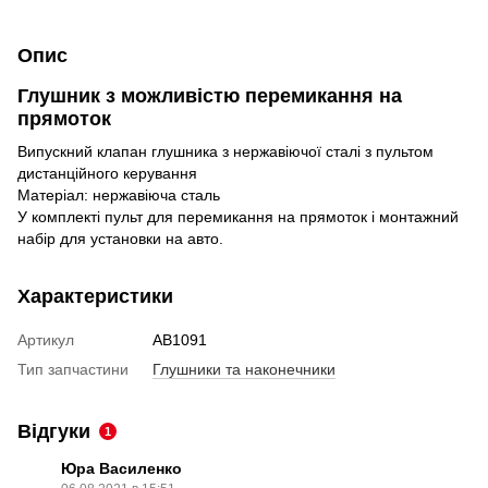
Опис
Глушник
з
можливістю
перемикання
на
прямоток
Випускний
клапан
глушника
з
нержавіючої
сталі
з
пультом
дистанційного керування
Матеріал
:
нержавіюча
сталь
У
комплекті
пульт
для
перемикання
на
прямоток
і
монтажний
набір
для
установки
на
авто
.
Характеристики
Артикул
AB1091
Тип запчастини
Глушники та наконечники
Відгуки
1
Юра Василенко