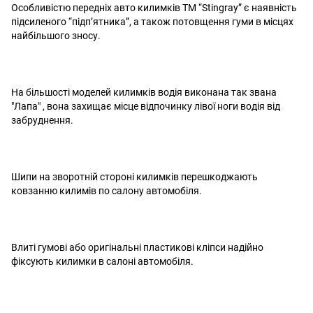
Особливістю передніх авто килимків ТМ “Stingray” є наявність
підсиленого “підп’ятника”, а також потовщення гуми в місцях
найбільшого зносу.
На більшості моделей килимків водія виконана так звана
"Лапа" , вона захищає місце відпочинку лівої ноги водія від
забруднення.
Шипи на зворотній стороні килимків перешкоджають
ковзанню килимів по салону автомобіля.
Влиті гумові або оригінальні пластикові кліпси надійно
фіксують килимки в салоні автомобіля.