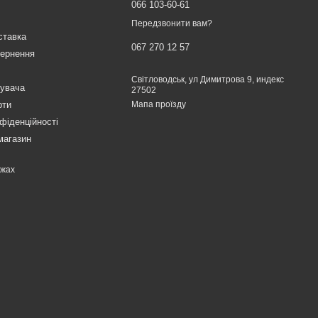
066 103-60-61
Передзвонити вам?
ставка
067 270 12 57
вернення
Світловодськ, ул Димитрова 9, индекс
тувача
27502
рти
Мапа проїзду
фіденційності
магазин
ежах