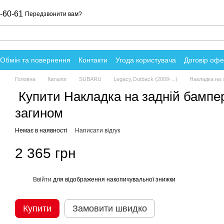
-60-61
Передзвонити вам?
Обмін та повернення
Контакти
Угода користувача
Договір оф
о магазин
Головна
Каталог
SUBARU
Legacy,Outback (2009-...)
Накладка на 
Купити Накладка на задній бамп
загином
Немає в наявності
Написати відгук
2 365 грн
Ввійти
для відображення накопичувальної знижки
%
Купити
Замовити швидко