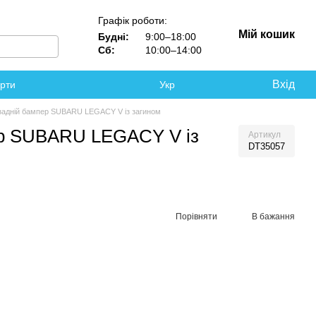
Графік роботи:
Мій кошик
Будні:
9:00–18:00
Сб:
10:00–14:00
Вхід
ерти
Укр
задній бампер SUBARU LEGACY V із загином
ер SUBARU LEGACY V із
Артикул
DT35057
Порівняти
В бажання