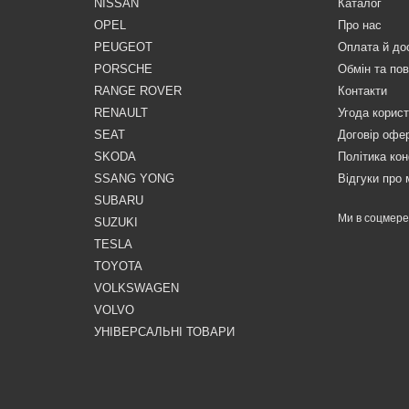
NISSAN
Каталог
OPEL
Про нас
PEUGEOT
Оплата й до
PORSCHE
Обмін та по
RANGE ROVER
Контакти
RENAULT
Угода корис
SEAT
Договір офе
SKODA
Політика кон
SSANG YONG
Відгуки про 
SUBARU
Ми в соцмер
SUZUKI
TESLA
TOYOTA
VOLKSWAGEN
VOLVO
УНІВЕРСАЛЬНІ ТОВАРИ