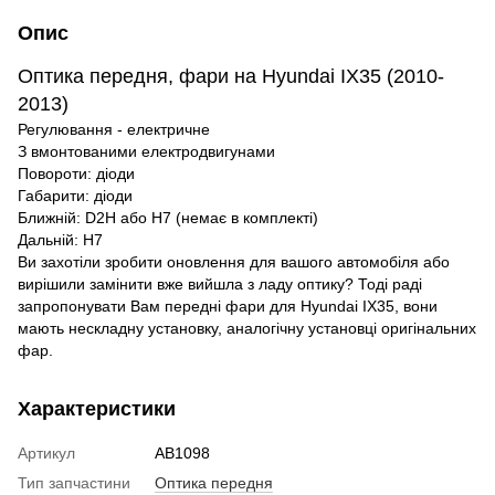
Опис
Оптика
передня
,
фари
на
Hyundai IX35
(
2010-
2013
)
Регулювання
-
електричне
З
вмонтованими
електродвигунами
Повороти
:
діоди
Габарити
:
діоди
Ближній
:
D2H
або
Н7
(
немає
в
комплекті
)
Дальній
:
Н7
Ви
захотіли
зробити
оновлення
для
вашого
автомобіля
або
вирішили
замінити
вже
вийшла з ладу
оптику
?
Тоді
раді
запропонувати
Вам
передні
фари
для
Hyundai IX35
,
вони
мають
нескладну
установку
,
аналогічну
установці
оригінальних
фар
.
Характеристики
Артикул
AB1098
Тип запчастини
Оптика передня