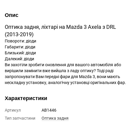
Опис
Оптика
задня, ліхтарі
на
Mazda
3
Axela
з
DRL
(
2013-2019
)
Повороти
:
діоди
Габарити
:
діоди
Близький
:
діоди
Далекий
:
діоди
Ви
захотіли
зробити
оновлення
для
вашого
автомобіля
або
вирішили
замінити
вже
вийшла з ладу
оптику
?
Тоді
раді
запропонувати
Вам
передні
фари
для
Mazda
3
,
вони
мають
нескладну
установку
,
аналогічну
установці
оригінальних
фар
.
Характеристики
Артикул
AB1446
Тип запчастини
Оптика задня