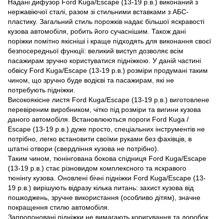
Надані дифузор Ford Kuga/Escape (13-19 р.в.) виконаний з
нержавіючої сталі, разом зі стильними вставками з АБС-
пластику. Загальний стиль порожків надає більшої яскравості
кузова автомобіля, робить його сучаснішим. Також дані
поріжки помітно якісніші і краще підходять для виконання своєї
безпосередньої функції: великий виступ дозволяє всім
пасажирам зручно користуватися підніжкою. У даній частині
обвісу Ford Kuga/Escape (13-19 р.в.) розміри продумані таким
чином, що зручно буде водієві та пасажирам, які не
потребують підніжки.
Високоякісне листя Ford Kuga/Escape (13-19 р.в.) виготовлене
перевіреним виробником, чітко під розміри та вигини кузова
даного автомобіля. Встановлюються пороги Ford Kuga /
Escape (13-19 р.в.) дуже просто, спеціальних інструментів не
потрібно, легко встановити своїми руками без фахівців, в
штатні отвори (свердління кузова не потрібно).
Таким чином, тюнінгована бокова спідниця Ford Kuga/Escape
(13-19 р.в.) стає різновидом комплексного та яскравого
тюнінгу кузова. Оновлені бічні підніжки Ford Kuga/Escape (13-
19 р.в.) вирішують відразу кілька питань: захист кузова від
пошкоджень, зручне використання (особливо дітям), значне
покращення стилю автомобіля.
Запропоновані підніжки не вимагають коригування та доробок,