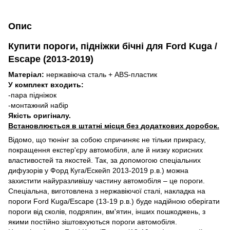
Опис
Купити
пороги
,
підніжки
бічні
для
Ford Kuga /
Escape (2013-2019)
Матеріал
:
нержавіюча
сталь
+
ABS-
пластик
У
комплект
входить
:
-пара
підніжок
-монтажний
набір
Якість
оригіналу
.
Встановлюється
в
штатні
місця
без
додаткових
доробок
.
Відомо, що тюнінг за собою спричиняє не тільки прикрасу,
покращення екстер'єру автомобіля, але й низку корисних
властивостей та якостей. Так, за допомогою спеціальних
дифузорів у Форд Куга/Ескейп 2013-2019 р.в.) можна
захистити найуразливішу частину автомобіля – це пороги.
Спеціальна, виготовлена ​​з нержавіючої сталі, накладка на
пороги Ford Kuga/Escape (13-19 р.в.) буде надійною оберігати
пороги від сколів, подряпин, вм'ятин, інших пошкоджень, з
якими постійно зіштовхуються пороги автомобіля.