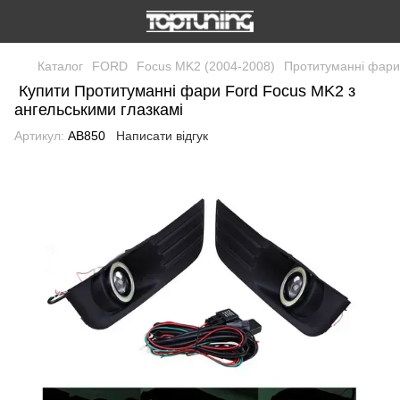
Каталог
FORD
Focus MK2 (2004-2008)
Протитуманні фари 
Купити Протитуманні фари Ford Focus MK2 з
ангельськими глазкамі
Артикул:
AB850
Написати відгук