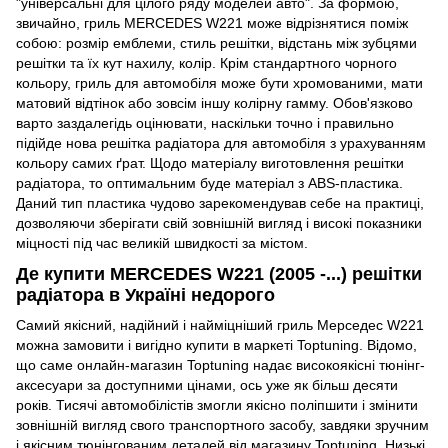
"універсальні для цілого ряду моделей авто". За формою,
звичайно, гриль MERCEDES W221 може відрізнятися поміж
собою: розмір емблеми, стиль решітки, відстань між зубцями
решітки та їх кут нахилу, колір. Крім стандартного чорного
кольору, гриль для автомобіля може бути хромованими, мати
матовий відтінок або зовсім іншу колірну гамму. Обов'язково
варто заздалегідь оцінювати, наскільки точно і правильно
підійде нова решітка радіатора для автомобіля з урахуванням
кольору самих ґрат. Щодо матеріалу виготовлення решітки
радіатора, то оптимальним буде матеріал з ABS-пластика.
Даний тип пластика чудово зарекомендував себе на практиці,
дозволяючи зберігати свій зовнішній вигляд і високі показники
міцності під час великій швидкості за містом.
Де купити MERCEDES W221 (2005 -...) решітки
радіатора в Україні недорого
Самий якісний, надійний і найміцніший гриль Мерседес W221
можна замовити і вигідно купити в маркеті Toptuning. Відомо,
що саме онлайн-магазин Toptuning надає високоякісні тюнінг-
аксесуари за доступними цінами, ось уже як більш десяти
років. Тисячі автомобілістів змогли якісно поліпшити і змінити
зовнішній вигляд свого транспортного засобу, завдяки зручним
і якісним тюнінгованим деталей від магазину Toptuning. Низькі