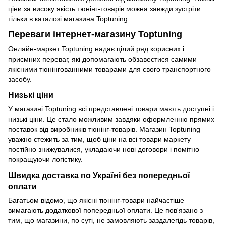
ціни за високу якість тюнінг-товарів можна завжди зустріти
тільки в каталозі магазина Toptuning.
Переваги інтернет-магазину Toptuning
Онлайн-маркет Toptuning надає цілий ряд корисних і
приємних переваг, які допомагають обзавестися самими
якісними тюнінгованними товарами для свого транспортного
засобу.
Низькі ціни
У магазині Toptuning всі представлені товари мають доступні і
низькі ціни. Це стало можливим завдяки оформленню прямих
поставок від виробників тюнінг-товарів. Магазин Toptuning
уважно стежить за тим, щоб ціни на всі товари маркету
постійно знижувалися, укладаючи нові договори і помітно
покращуючи логістику.
Швидка доставка по Україні без попередньої
оплати
Багатьом відомо, що якісні тюнінг-товари найчастіше
вимагають додаткової попередньої оплати. Це пов'язано з
тим, що магазини, по суті, не замовляють заздалегідь товарів,