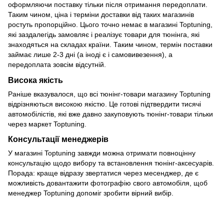
оформляючи поставку тільки після отримання передоплати.
Таким чином, ціна і терміни доставки від таких магазинів
ростуть пропорційно. Цього точно немає в магазині Toptuning,
які заздалегідь замовляє і реалізує товари для тюнінга, які
знаходяться на складах країни. Таким чином, термін поставки
займає лише 2-3 дні (а іноді є і самовивезення), а
передоплата зовсім відсутній.
Висока якість
Раніше вказувалося, що всі тюнінг-товари магазину Toptuning
відрізняються високою якістю. Це готові підтвердити тисячі
автомобілістів, які вже давно закуповують тюнінг-товари тільки
через маркет Toptuning.
Консультації менеджерів
У магазині Toptuning завжди можна отримати повноцінну
консультацію щодо вибору та встановлення тюнінг-аксесуарів.
Порада: краще відразу звертатися через месенджер, де є
можливість довантажити фотографію свого автомобіля, щоб
менеджер Toptuning допоміг зробити вірний вибір.