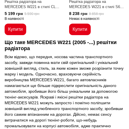
Решітка радіатора на
Решітка радіатора на
MERCEDES W221 в стилі CL
MERCEDES W221 в стилі S65
(05-09 р.в.)
AMG (09-13 р.в.)
5 199 грн
8 238 грн
5 590 грн
8 858 грн
В наявності
Немає в наявності
Купити
Купити
Що таке MERCEDES W221 (2005 -...) решітки
радіатора
Всім відомо, що передня, носова частина транспортного
засобу, завжди повинна мати свій оригінальний і унікальний
зовнішній вигляд, стиль, за яким кожен зможе розрізнити точну
марку і модель. Одночасно, враховуючи серійність
виробництва MERCEDES W221, багато автовласників
намагаються ще більше підкреслити оригінальність даного
автомобіля, зробивши його більш унікальним за допомогою
тюнінг-аксесуарів. Яскраві і якісні решітки радіатора на
MERCEDES W221 можуть запросто і помітно поліпшити
зовнішній вигляд улюбленого транспортного засобу, зробивши
його самим впізнанним на дорогах. Дійсно, немає сенсу
витрачатися на дорогі тюнінг-роботи, що-небудь
промальовувати на корпусі автомобіля, адже практично