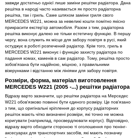
завжди достатньо однієї лише заміни решітки радіатора. Дана
решітка в народі часто називається як просто радіаторна
решітка, так і гриль. Саме шляхом заміни гриля свого
MERCEDES W221, можна за невеликі кошти помітно якісно
прикрасити екстер'єр автомобіля. Разом з тим, радіаторна
решітка виконує далеко не тільки естетичну функцію. В першу
чергу, вона служить як місце для забору повітря в русі, який
остуджує в роботі розпечений радіатор. Крім того, гриль в
MERCEDES W221 виконує і функцію захисту радіатора по
падання комах, каменів в сам радіатор. Тому, решітка просто
зобов'язана бути надійною, міцною, з правильними
візерунками і відстанню між лініями для забору повітря.
Розміри, форма, матеріал виготовлення
MERCEDES W221 (2005 -...) решітки радіатора
Відразу варто зазначити, що решітки радіатора на Мерседес
W221 обов'язково повинні бути єдиного розміру. Це пов'язано
з тим, що оригінальні кріплення до корпусу радіаторних
решіток мають чітко визначені розміри, які точно не можна
коригувати (наприклад, просвердлювати корпус). Відповідно,
відразу варто обходити стороною ті оголошення про тюнінг-
аксесуарах для транспортних засобів, які мають позначку