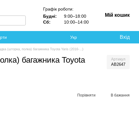
Графік роботи:
Мій кошик
Будні:
9:00–18:00
Сб:
10:00–14:00
Вхід
ерти
Укр
дка (шторка, полка) багажника Toyota Yaris (2016-...)
олка) багажника Toyota
Артикул
AB2647
Порівняти
В бажання