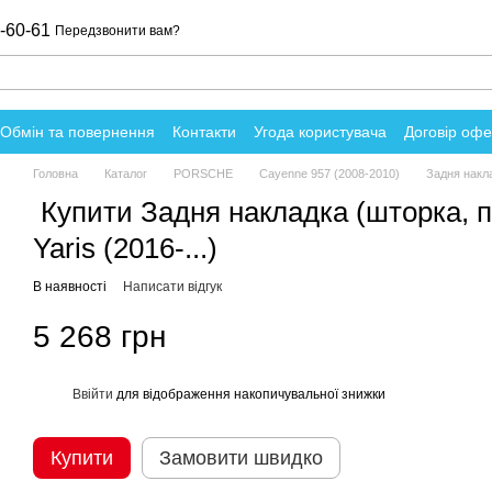
-60-61
Передзвонити вам?
Обмін та повернення
Контакти
Угода користувача
Договір оф
о магазин
Головна
Каталог
PORSCHE
Cayenne 957 (2008-2010)
Задня накла
Купити Задня накладка (шторка, п
Yaris (2016-...)
В наявності
Написати відгук
5 268 грн
Ввійти
для відображення накопичувальної знижки
%
Купити
Замовити швидко