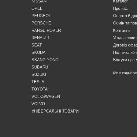
NISSAN
Каталог
OPEL
Про нас
PEUGEOT
Оплата й до
PORSCHE
Обмін та по
RANGE ROVER
Контакти
RENAULT
Угода корис
SEAT
Договір офе
SKODA
Політика кон
SSANG YONG
Відгуки про 
SUBARU
Ми в соцмер
SUZUKI
TESLA
TOYOTA
VOLKSWAGEN
VOLVO
УНІВЕРСАЛЬНІ ТОВАРИ