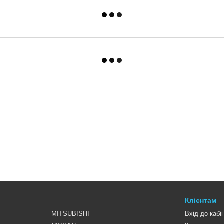
Клієнтам
MITSUBISHI
Вхід до кабі