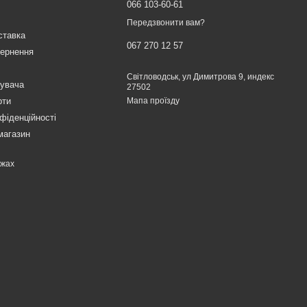
066 103-60-61
Передзвонити вам?
ставка
067 270 12 57
вернення
Світловодськ, ул Димитрова 9, индекс
тувача
27502
рти
Мапа проїзду
фіденційності
магазин
ежах