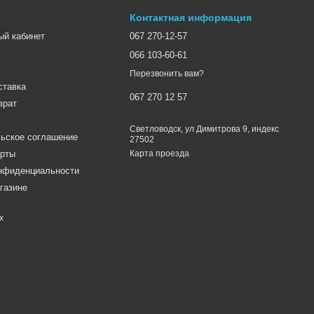
Контактная информация
ый кабинет
067 270-12-57
066 103-60-61
Перезвонить вам?
ставка
067 270 12 57
врат
Светловодск, ул Димитрова 9, индекс
ьское соглашение
27502
ерты
Карта проезда
онфиденциальности
газине
х