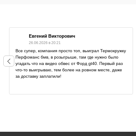
Евгений Викторович
26.06.2026 в 20:21
Все супер, компания просто топ, выиграл Термокружку
Перфоманс бмв, в розыгрыше, там где нужно было
угадать что на видео обвес от Форд gt40. Первый раз
что-то выигрываю, тем более на ровном месте, даже
за доставку заплатили!