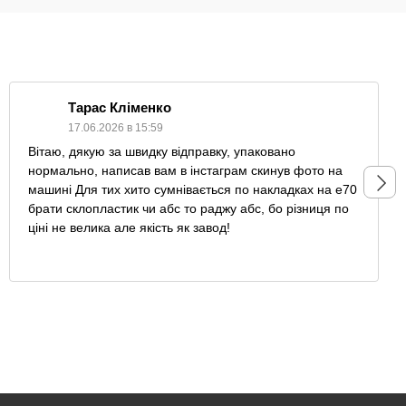
Тарас Кліменко
17.06.2026 в 15:59
Вітаю, дякую за швидку відправку, упаковано
нормально, написав вам в інстаграм скинув фото на
машині Для тих хито сумнівається по накладках на е70
брати склопластик чи абс то раджу абс, бо різниця по
ціні не велика але якість як завод!