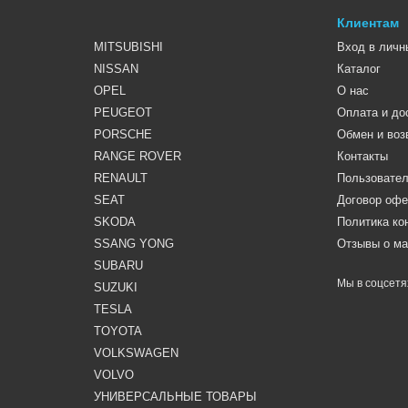
Клиентам
MITSUBISHI
Вход в личн
NISSAN
Каталог
OPEL
О нас
PEUGEOT
Оплата и до
PORSCHE
Обмен и воз
RANGE ROVER
Контакты
RENAULT
Пользовател
SEAT
Договор оф
SKODA
Политика к
SSANG YONG
Отзывы о ма
SUBARU
Мы в соцсетя
SUZUKI
TESLA
TOYOTA
VOLKSWAGEN
VOLVO
УНИВЕРСАЛЬНЫЕ ТОВАРЫ