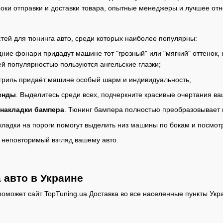
оки отправки и доставки товара, опытные менеджеры и лучшее отн
тей для тюнинга авто, среди которых наиболее популярны:
ние фонари придадут машине тот "грозный" или "мягкий" оттенок, 
й популярностью пользуются ангельские глазки;
 гриль придаёт машине особый шарм и индивидуальность;
енды
. Выделитесь среди всех, подчеркните красивые очертания ва
 накладки бампера
. Тюнинг бампера полностью преобразовывает
кладки на пороги помогут выделить низ машины по бокам и посмотр
т неповторимый взгляд вашему авто.
 авто в Украине
 поможет сайт TopTuning.ua Доставка во все населенные пункты Ук