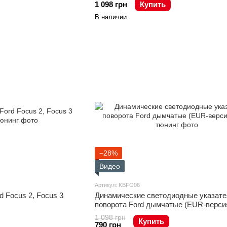
1 098 грн
Купить
В наличии
−28%
Видео
Артикул: KBFO06
d Focus 2, Focus 3
Динамические светодиодные указате
поворота Ford дымчатые (EUR-версия
1 098 грн
Купить
790 грн