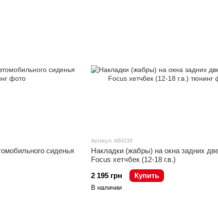
Артикул: AB4239
томобильного сиденья
Накладки (жабры) на окна задних две
Focus хетчбек (12-18 г.в.)
2 195 грн
Купить
В наличии