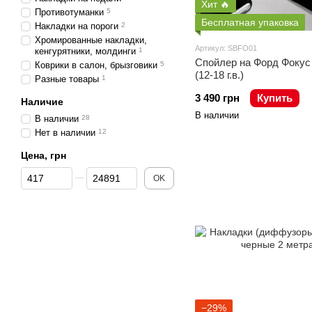
Хит 🔥
Противотуманки
5
Бесплатная упаковка
Накладки на пороги
2
Хромированные накладки,
Артикул: SBFO01
кенгурятники, молдинги
1
Спойлер на Форд Фокус
Коврики в салон, брызговики
5
(12-18 г.в.)
Разные товары
1
3 490 грн
Купить
Наличие
В наличии
В наличии
28
Нет в наличии
12
Цена, грн
От Цена, грн
До Цена, грн
OK
−29%