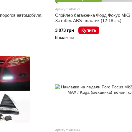
1
Артикул: AB4129
порогов автомобиля,
Спойлер багажника Форд Фокус МК3
Хэтчбек ABS-пластик (12-18 г.в.)
3 073 грн
Купить
В наличии
Артикул: AB3844