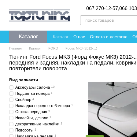
Перейти к основному контенту
067 270-12-57,
066 103
Каталог
Каталог
О нас
Оплата и доставка
Об
Политика конфиденциальности
Отзы
Главная
Каталог
FORD
Focus MK3 (2012-...)
Тюнинг Ford Focus MK3 (Форд Фокус МК3) 2012-..
передняя и задняя, накладки на педали, коврики
повторители поворота
Вид запчасти
Аксесуары салона
10
Подсветка номера
1
Спойлер
4
Накладка переднего бампера
1
Оптика передняя
3
Наклейки, деколи
2
декоративные наклейки
1
Повороты
1
Накладки на педали
3