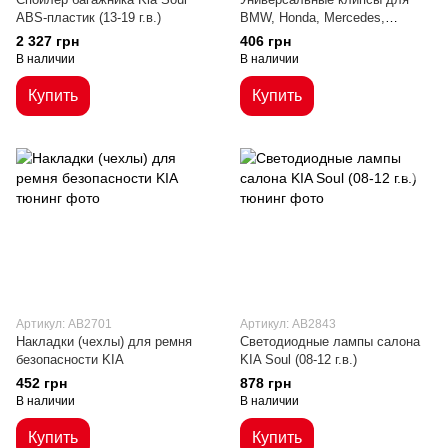
ABS-пластик (13-19 г.в.)
BMW, Honda, Mercedes,
Renault, Peugeot, Kia, Toyota,
2 327 грн
406 грн
VW
В наличии
В наличии
Купить
Купить
Артикул: AB2701
Артикул: AB2843
Накладки (чехлы) для ремня
Светодиодные лампы салона
безопасности KIA
KIA Soul (08-12 г.в.)
452 грн
878 грн
В наличии
В наличии
Купить
Купить