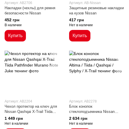
Артикул: AB2706
Артикул: AB-Nissan
Накладки (чехлы) для ремня
Защитные резиновые накладки
безопасности Nissan
на кузов Nissan
452 грн
417 грн
В наличии
Нет в наличии
Купить
Купить
Артикул: AB2204
Артикул: AB2278
Чехол протектор на ключ для
Блок конопок
Nissan Qashqai X-Trail Tiida
стеклоподъемника Nissan
Pathfinder Murano Note Juke
Altima / Tiida / Qashqai / Sylphy
1 449 грн
2 634 грн
/ X-Trail
Нет в наличии
Нет в наличии