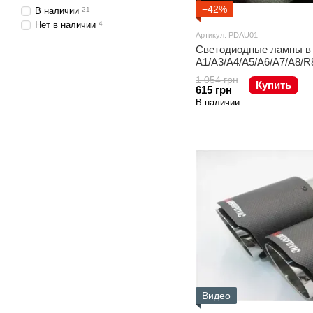
−42%
В наличии
21
Нет в наличии
4
Артикул: PDAU01
Светодиодные лампы в 
A1/A3/A4/A5/A6/A7/A8/R
1 054 грн
Купить
615 грн
В наличии
Видео