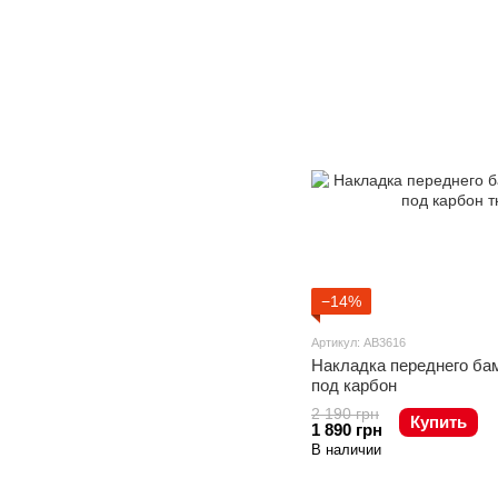
−14%
Артикул: AB3616
Накладка переднего ба
под карбон
2 190 грн
Купить
1 890 грн
В наличии