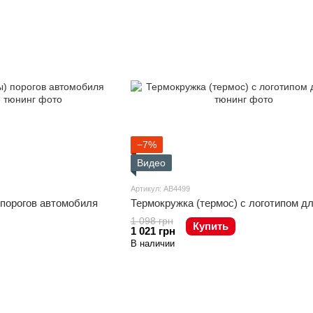
−7%
Видео
Артикул: AB4499
порогов автомобиля
Термокружка (термос) с логотипом д
1 098 грн
Купить
1 021 грн
В наличии