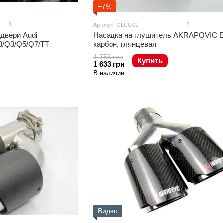
−7%
3
2
Артикул: GLUG01
двери Audi
Насадка на глушитель AKRAPOVIC 
8/Q3/Q5/Q7/TT
карбон, глянцевая
1 756 грн
Купить
1 633 грн
В наличии
Видео