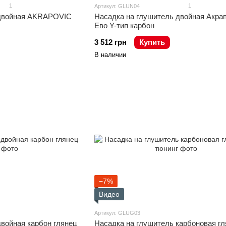
1
1
Артикул: GLUN04
 двойная AKRAPOVIC
Насадка на глушитель двойная Акра
Ево Y-тип карбон
3 512 грн
Купить
В наличии
−7%
Видео
Артикул: GLUG03
двойная карбон глянец
Насадка на глушитель карбоновая г