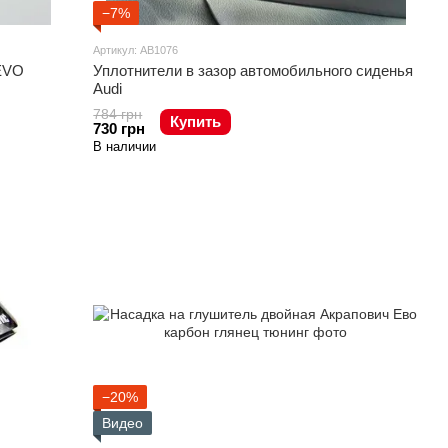
−7%
Артикул: AB1076
EVO
Уплотнители в зазор автомобильного сиденья
Audi
784 грн
Купить
730 грн
В наличии
−20%
Видео