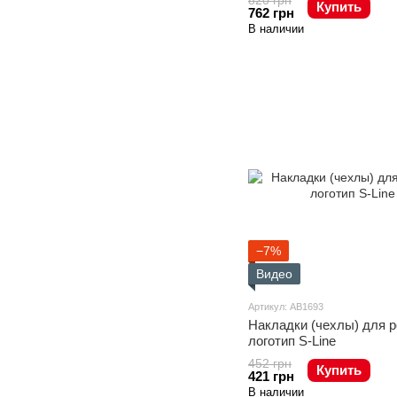
820 грн
Купить
762 грн
В наличии
−7%
Видео
Артикул: AB1693
Накладки (чехлы) для р
логотип S-Line
452 грн
Купить
421 грн
В наличии