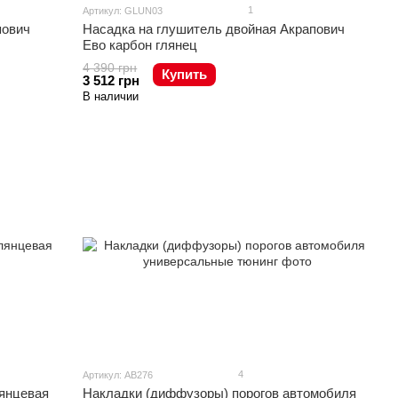
1
Артикул: GLUN03
пович
Насадка на глушитель двойная Акрапович
Ево карбон глянец
4 390 грн
Купить
3 512 грн
В наличии
4
Артикул: AB276
лянцевая
Накладки (диффузоры) порогов автомобиля