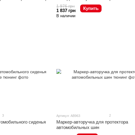
1 976 грн
Купить
1 837 грн
В наличии
3
2
Артикул: AB963
томобильного сиденья
Маркер-авторучка для протектора
автомобильных шин