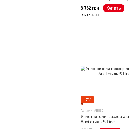
3 732 грн
Купить
В наличии
−7%
Артикул: AB830
Уплотнители в зазор ав
Audi стиль S Line