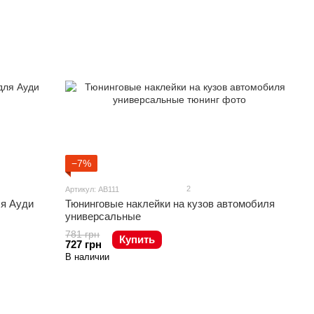
−7%
2
Артикул: AB111
ля Ауди
Тюнинговые наклейки на кузов автомобиля
универсальные
781 грн
Купить
727 грн
В наличии