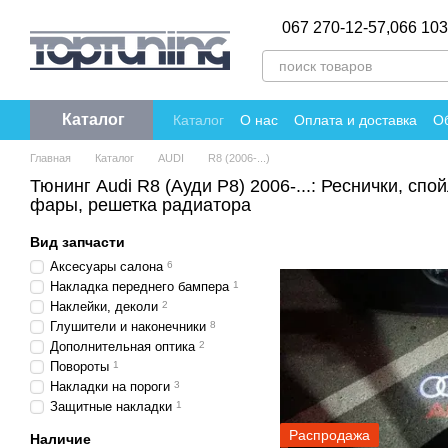
Перейти к основному контенту
067 270-12-57,
066 103
Каталог
Каталог
О нас
Оплата и доставка
Об
Политика конфиденциальности
Отзы
Главная
Каталог
AUDI
R8 (2006-...)
Тюнинг Audi R8 (Ауди Р8) 2006-...: Реснички, спо
фары, решетка радиатора
Вид запчасти
Аксесуары салона
6
Накладка переднего бампера
1
Наклейки, деколи
2
Глушители и наконечники
8
Дополнительная оптика
2
Повороты
1
Накладки на пороги
3
Защитные накладки
1
Распродажа
Наличие