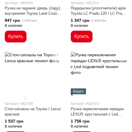
Артикул: AB4545
Артикул: AB2414
Ручка на заднюю дверь (ляду)
Подкрылки (уплотнители) арок
внутренняя Toyota Land Cruiser
Toyota LC Prado 120 / LC Prado
Prado 120 / Lexus GX470 (03-09
150 / Lexus GX 470 / GX 460
947 грн
1 347 грн
1 018 грн
1 449 грн
г.в.)
(03-21 г.в.)
В наличии
В наличии
Купить
Купить
Видео
2
Артикул: AB2358
Артикул: AB2810
Стоп-сигналы на Toyota / Lexus
Ручка переключения передач
красные
LEXUS хрустальная с Led
подсветкой
1 537 грн
1 756 грн
В наличии
В наличии