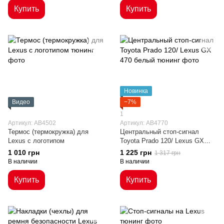
Купить
Купить
Новинка
Видео
−7%
1
Артикул: AB4502
Артикул: AB4770
Термос (термокружка) для
Центральный стоп-сигнал
Lexus с логотипом
Toyota Prado 120/ Lexus GX
470 белый
1 010 грн
1 225 грн
1 317 грн
В наличии
В наличии
Купить
Купить