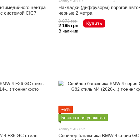
1
Артикул: AB907
льтимедийного центра
Накладки (диффузоры) порогов авто
 с системой CIC7
черные 2 метра
3 073 грн
Купить
2 195 грн
В наличии
−5%
Бесплатная упаковка
Артикул: AB3052
 4 F36 GC стиль
Спойлер багажника BMW 4 серия GC