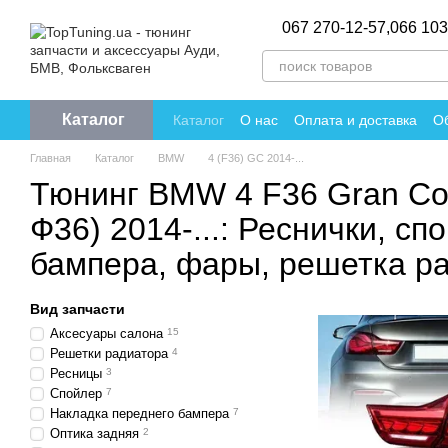
Перейти к основному контенту
067 270-12-57,
066 103
Каталог
Каталог
О нас
Оплата и доставка
Об
Политика конфиденциальности
Отзы
Главная
Каталог
BMW
4 (F36) GC 2014-...
Тюнинг BMW 4 F36 Gran Co
Ф36) 2014-...: Реснички, сп
бампера, фары, решетка р
Вид запчасти
Аксесуары салона
15
Решетки радиатора
4
Ресницы
3
Спойлер
7
Накладка переднего бампера
7
Оптика задняя
2