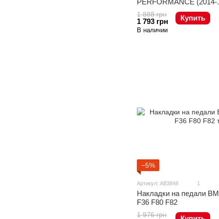
PERFORMANCE (2014-..
1 888 грн
Купить
1 793 грн
В наличии
−5%
Артикул: AB3848
1
Накладки на педали BM
F36 F80 F82
1 976 грн
Купить