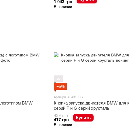
1 043 грн
В наличии
🔥
−5%
Артикул: AB4313FG
с логотипом BMW
Кнопка запуска двигателя BMW для 
серий F и G серий хрусталь
439 грн
Купить
417 грн
В наличии