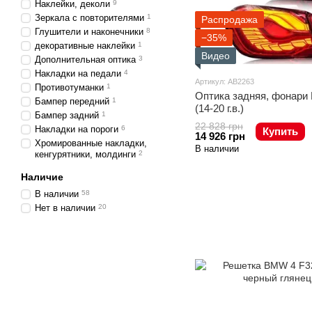
Наклейки, деколи
9
Зеркала с повторителями
1
Распродажа
Глушители и наконечники
8
−35%
декоративные наклейки
1
Видео
Дополнительная оптика
3
Накладки на педали
4
Артикул: AB2263
Противотуманки
1
Оптика задняя, фонари 
Бампер передний
1
(14-20 г.в.)
Бампер задний
1
22 828 грн
Накладки на пороги
6
Купить
14 926 грн
Хромированные накладки,
В наличии
кенгурятники, молдинги
2
Наличие
В наличии
58
Нет в наличии
20