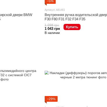
−5%
Артикул: AB1461
жирской двери BMW
Внутренняя ручка водительской дв
5
F30 F80 F31 F32 F34 F35
1 098 грн
Купить
1 043 грн
В наличии
−29%