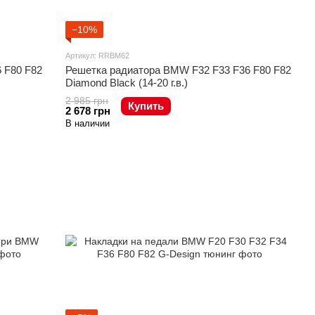
−10%
Артикул: RRBM62
 F80 F82
Решетка радиатора BMW F32 F33 F36 F80 F82
Diamond Black (14-20 г.в.)
2 985 грн
Купить
2 678 грн
В наличии