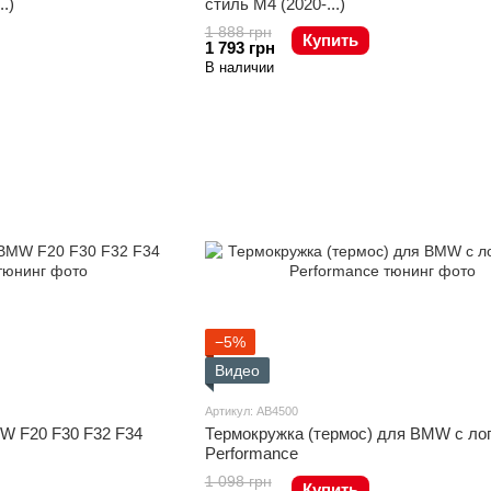
.)
стиль M4 (2020-...)
1 888 грн
Купить
1 793 грн
В наличии
−5%
Видео
Артикул: AB4500
Термокружка (термос) для BMW с ло
W F20 F30 F32 F34
Performance
1 098 грн
Купить