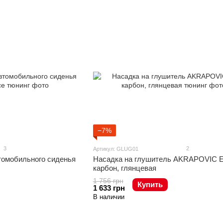
−7%
3
2
Артикул: GLUG01
томобильного сиденья
Насадка на глушитель AKRAPOVIC 
карбон, глянцевая
1 756 грн
Купить
1 633 грн
В наличии