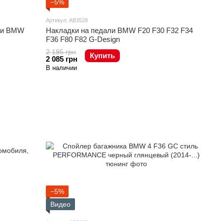
−5%
Артикул: AB3528
ери BMW
Накладки на педали BMW F20 F30 F32 F34
F36 F80 F82 G-Design
2 195 грн
Купить
2 085 грн
В наличии
−5%
Видео