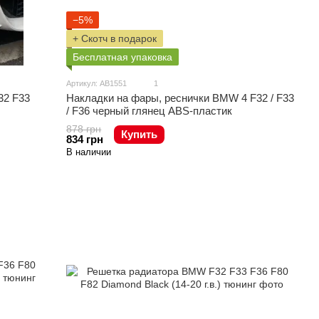
−5%
+ Скотч в подарок
Бесплатная упаковка
Артикул: AB1551
1
32 F33
Накладки на фары, реснички BMW 4 F32 / F33
/ F36 черный глянец ABS-пластик
878 грн
Купить
834 грн
В наличии