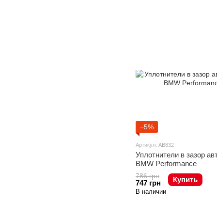
−5%
Артикул: AB832
Уплотнители в зазор ав
BMW Performance
786 грн
Купить
747 грн
В наличии