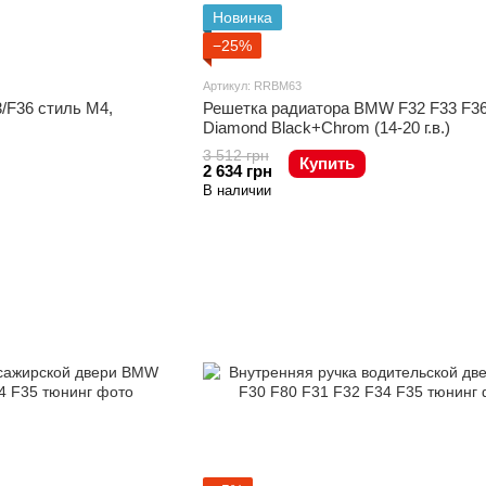
Новинка
−25%
Артикул: RRBM63
Решетка радиатора BMW F32 F33 F36
/F36 стиль М4,
Diamond Black+Chrom (14-20 г.в.)
3 512 грн
Купить
2 634 грн
В наличии