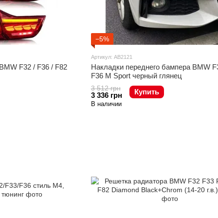
−5%
Артикул: AB2121
BMW F32 / F36 / F82
Накладки переднего бампера BMW F
F36 М Sport черный глянец
3 512 грн
Купить
3 336 грн
В наличии