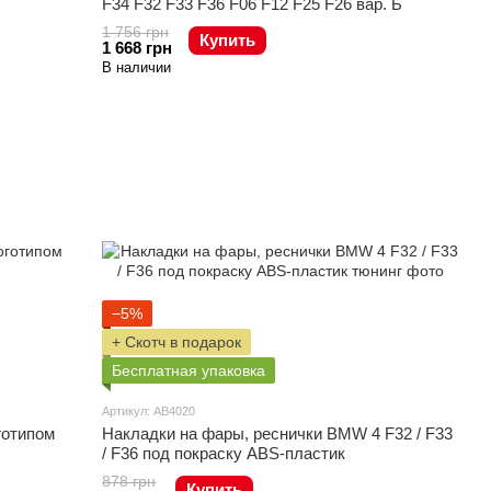
F34 F32 F33 F36 F06 F12 F25 F26 вар. Б
1 756 грн
Купить
1 668 грн
В наличии
−5%
+ Скотч в подарок
Бесплатная упаковка
Артикул: AB4020
готипом
Накладки на фары, реснички BMW 4 F32 / F33
/ F36 под покраску ABS-пластик
878 грн
Купить