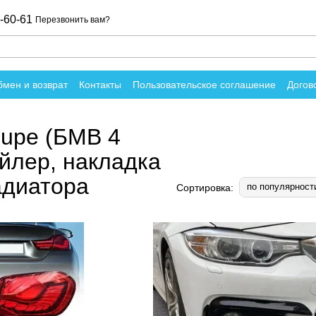
-60-61
Перезвонить вам?
мен и возврат
Контакты
Пользовательское соглашение
Догов
вы о магазине
upe (БМВ 4
ойлер, накладка
адиатора
по популярност
Сортировка: