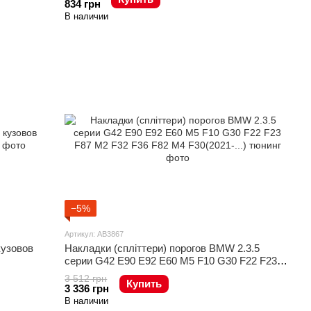
834 грн
В наличии
−5%
Артикул: AB3867
кузовов
Накладки (спліттери) порогов BMW 2.3.5
серии G42 E90 E92 E60 M5 F10 G30 F22 F23
F87 M2 F32 F36 F82 M4 F30(2021-...)
3 512 грн
Купить
3 336 грн
В наличии