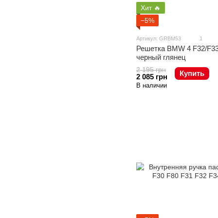
Хит 🔥
−5%
Артикул: GRBM53
1
Решетка BMW 4 F32/F33
черный глянец
2 195 грн
Купить
2 085 грн
В наличии