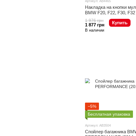
Артикул: AB4465
Накладка на кнопки му
BMW F20, F22, F30, F32
1 976 грн
Купить
1 877 грн
В наличии
−5%
Бесплатная упаковка
Артикул: AB3504
Спойлер багажника BMW