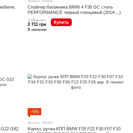
Артикул: AB3600
мобиля,
Спойлер багажника BMW 4 F36 GC стиль
PERFORMANCE черный глянцевый (2014-...)
2 854 грн
Купить
2 711 грн
В наличии
−5%
Артикул: AB3450
 G22 G82
Корпус ручки КПП BMW F20 F22 F30 F07 F10