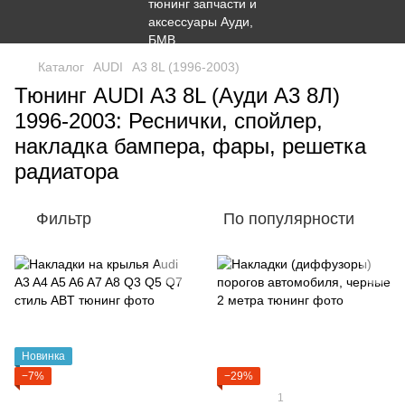
Каталог
AUDI
A3 8L (1996-2003)
Тюнинг AUDI A3 8L (Ауди А3 8Л)
1996-2003: Реснички, спойлер,
накладка бампера, фары, решетка
радиатора
Фильтр
По популярности
Новинка
−7%
−29%
1