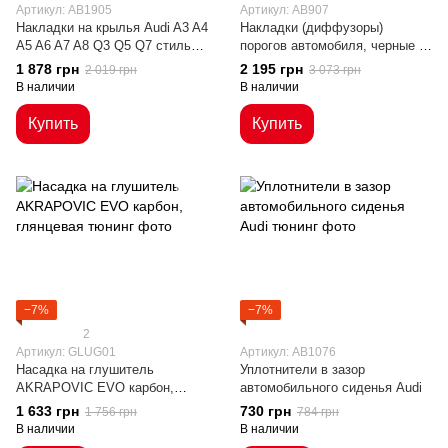
Артикул: AB1905
Артикул: AB907
Накладки на крылья Audi A3 A4
Накладки (диффузоры)
A5 A6 A7 A8 Q3 Q5 Q7 стиль
порогов автомобиля, черные 2
ABT
метра
1 878 грн
2 195 грн
2 019 грн
3 073 грн
В наличии
В наличии
Купить
Купить
−7%
−7%
2
Артикул: GLUG01
Артикул: AB1076
Насадка на глушитель
Уплотнители в зазор
AKRAPOVIC EVO карбон,
автомобильного сиденья Audi
глянцевая
1 633 грн
730 грн
1 756 грн
784 грн
В наличии
В наличии