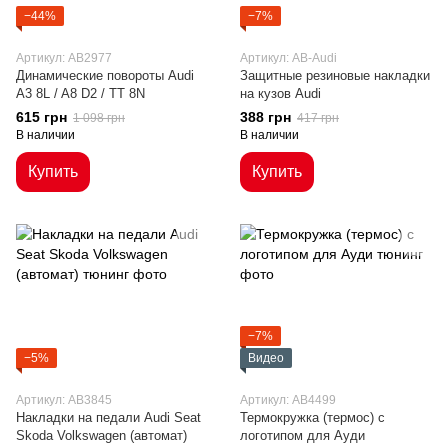
−44%
−7%
Артикул: AB2977
Артикул: AB-Audi
Динамические повороты Audi
Защитные резиновые накладки
A3 8L / A8 D2 / TT 8N
на кузов Audi
615 грн
388 грн
1 098 грн
417 грн
В наличии
В наличии
Купить
Купить
−7%
−5%
Видео
Артикул: AB3845
Артикул: AB4499
Накладки на педали Audi Seat
Термокружка (термос) с
Skoda Volkswagen (автомат)
логотипом для Ауди