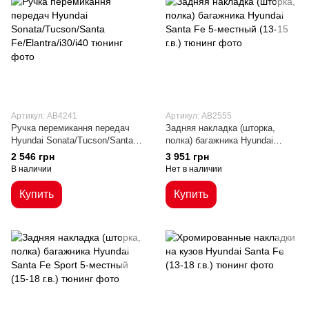
Артикул: AB4241
Артикул: AB2555
Ручка перемикання передач
Задняя накладка (шторка,
Hyundai Sonata/Tucson/Santa
полка) багажника Hyundai
Fe/Elantra/i30/i40
Santa Fe 5-местный (13-15 г.в.)
2 546 грн
3 951 грн
В наличии
Нет в наличии
Купить
Купить