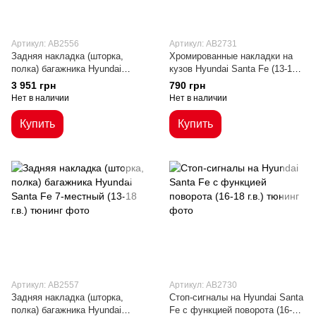
Артикул: AB2556
Артикул: AB2731
Задняя накладка (шторка,
Хромированные накладки на
полка) багажника Hyundai
кузов Hyundai Santa Fe (13-18
Santa Fe Sport 5-местный (15-
г.в.)
3 951 грн
790 грн
18 г.в.)
Нет в наличии
Нет в наличии
Купить
Купить
Артикул: AB2557
Артикул: AB2730
Задняя накладка (шторка,
Стоп-сигналы на Hyundai Santa
полка) багажника Hyundai
Fe с функцией поворота (16-18