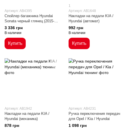
1
Артикул: AB4395
Артикул: AB1648
Cпойлер багажника Hyundai
Накладки на педали KIA /
Sonata черный глянец (2015-
Hyundai (автомат)
2019)
3 336 грн
992 грн
В наличии
В наличии
Купить
Купить
Артикул: AB1942
Артикул: AB4231
Накладки на педали KIA /
Ручка переключения передач
Hyundai (механика)
для Opel / Kia / Hyundai
878 грн
1 098 грн