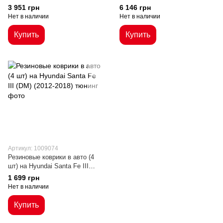
Santa Fe 7-местный (13-18 г.в.)
г.в.)
3 951 грн
6 146 грн
Нет в наличии
Нет в наличии
Купить
Купить
Артикул: 1009074
Резиновые коврики в авто (4
шт) на Hyundai Santa Fe III
(DM) (2012-2018)
1 699 грн
Нет в наличии
Купить