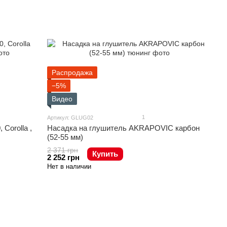
Распродажа
−5%
Видео
1
Артикул: GLUG02
Corolla ,
Насадка на глушитель AKRAPOVIC карбон
(52-55 мм)
2 371 грн
Купить
2 252 грн
Нет в наличии