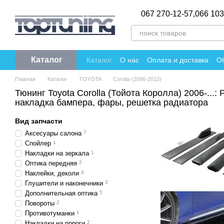
Перейти к основному контенту
067 270-12-57,
066 103
Каталог
Каталог
О нас
Оплата и доставка
Об
Политика конфиденциальности
Отзы
Главная
Каталог
TOYOTA
Corolla (2006-2012)
Тюнинг Toyota Corolla (Тойота Королла) 2006-...: 
накладка бампера, фары, решетка радиатора
Вид запчасти
Аксесуары салона
7
Спойлер
1
Накладки на зеркала
1
Оптика передняя
2
Наклейки, деколи
4
Глушители и наконечники
3
Дополнительная оптика
5
Повороты
2
Противотуманки
1
Накладки на пороги
2