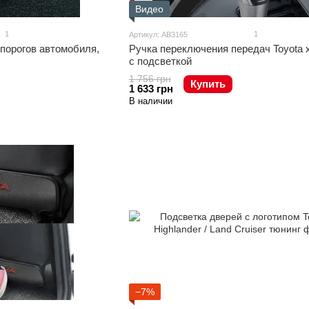
Видео
1
1
Артикул: AB3165
порогов автомобиля,
Ручка переключения передач Toyota 
с подсветкой
1 756 грн
Купить
1 633 грн
В наличии
−7%