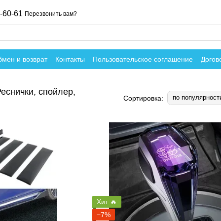
-60-61
Перезвонить вам?
мен и возврат
Контакты
Пользовательское соглашение
Догов
вы о магазине
Реснички, спойлер,
по популярност
Сортировка:
Хит 🔥
−7%