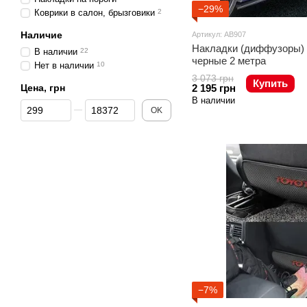
−29%
Коврики в салон, брызговики
2
Наличие
Артикул: AB907
Накладки (диффузоры) 
В наличии
22
черные 2 метра
Нет в наличии
10
3 073 грн
Купить
Цена, грн
2 195 грн
В наличии
От Цена, грн
До Цена, грн
OK
−7%