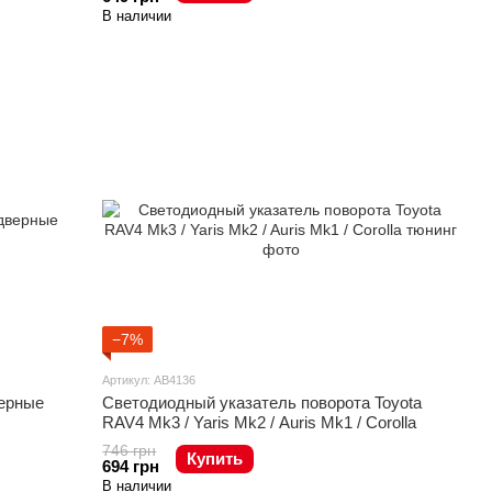
В наличии
−7%
Артикул: AB4136
верные
Светодиодный указатель поворота Toyota
RAV4 Mk3 / Yaris Mk2 / Auris Mk1 / Corolla
746 грн
Купить
694 грн
В наличии