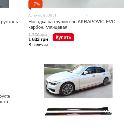
−7%
2
Артикул: GLUG01
хрусталь
Насадка на глушитель AKRAPOVIC EVO
карбон, глянцевая
1 756 грн
Купить
1 633 грн
В наличии