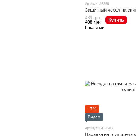
Артикул: AB659
Защитный чехол на спин
439 грн
Купить
408 грн
В наличии
−7%
Видео
Артикул: GLUG03
Насадка на глушитель 