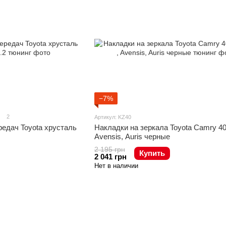
−7%
2
Артикул: KZ40
едач Toyota хрусталь
Накладки на зеркала Toyota Camry 40, 
Avensis, Auris черные
2 195 грн
Купить
2 041 грн
Нет в наличии