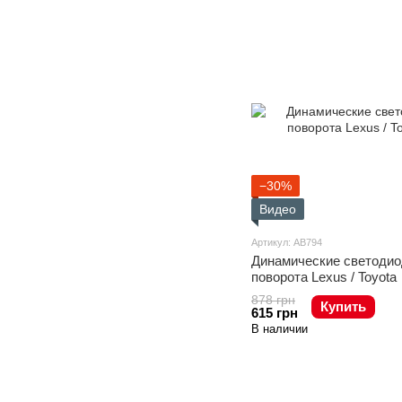
−30%
Видео
Артикул: AB794
Динамические светодио
поворота Lexus / Toyota
878 грн
Купить
615 грн
В наличии