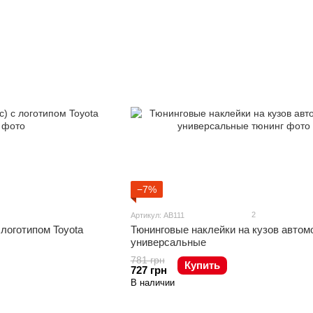
−7%
2
Артикул: AB111
 логотипом Toyota
Тюнинговые наклейки на кузов автом
универсальные
781 грн
Купить
727 грн
В наличии