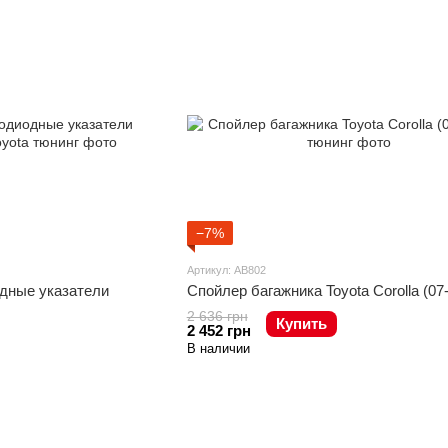
−7%
Артикул: AB802
дные указатели
Спойлер багажника Toyota Corolla (07-1
2 636 грн
Купить
2 452 грн
В наличии