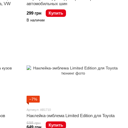
ta, VW
автомобильных шин
299 грн
Купить
В наличии
−7%
Артикул: AB1710
зов
Наклейка-эмблема Limited Edition для Toyota
698 грн
Купить
649 грн