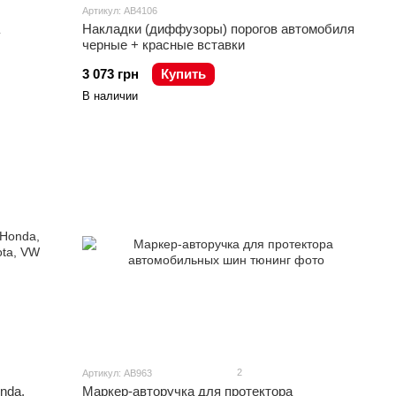
Артикул: AB4106
Накладки (диффузоры) порогов автомобиля
черные + красные вставки
3 073 грн
Купить
В наличии
2
Артикул: AB963
nda,
Маркер-авторучка для протектора