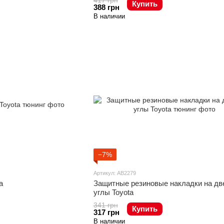
417 грн
Купить
388 грн
В наличии
−7%
Артикул: AB2279
a
Защитные резиновые накладки на д
углы Toyota
341 грн
Купить
317 грн
В наличии